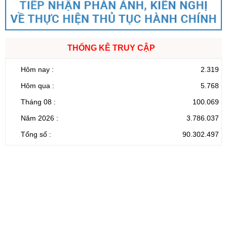
THỐNG KÊ TRUY CẬP
Hôm nay :
2.319
Hôm qua :
5.768
Tháng 08 :
100.069
Năm 2026 :
3.786.037
Tổng số :
90.302.497
CỔNG THÔNG TIN ĐIỆN TỬ TỈNH LAI CHÂU
Cơ quan chủ
Ủy ban nhân dân tỉnh Lai Châu
quản:
31/GP-TTĐT do Sở Văn hóa, Thể thao và
Giấy phép số:
Du lịch cấp 17/4/2026
Chịu trách
Hoàng Minh Hải - Chánh Văn phòng UBND
nhiệm chính:
tỉnh Lai Châu