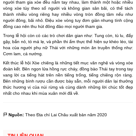
người tham gia xòe đều nắm tay nhau, làm thành một hoặc nhiều
vòng xòe tùy theo số người và không gian sân bãi, có thể tách
thành nhiều vòng riêng hay nhiều vòng tròn đồng tâm nếu như
người đông, bãi nhỏ. Điệu xòe vòng tuy đơn giản nhưng tính cộng
đồng cao nên thu hút đông đảo mọi người tham gia.
Trong lễ hội còn có các trò chơi dân gian như: Tung còn, tù lu, đẩy
gậy, bắn nỏ, tó má lẹ, và phần thi ẩm thực thể hiện sự khéo léo, tài
hoa của người phụ nữ Thái với những món ăn truyền thống như:
Cơm lam, cá nướng.
Kết thúc lễ hội Xòe chiêng là những tiết mục văn nghệ và vòng xòe
đoàn kết. Bên ngọn lửa hồng rực cháy, đồng bào Thái tay trong tay
vang lời ca tiếng hát trên nền tiếng trống, tiếng chiêng rộn ràng.
Bên những bình rượu cần được bày sẵn, mỗi người dân lại thưởng
thức hương vị của núi rừng và cùng dành những lời chúc tốt đẹp
nhất cho nhau khi mùa xuân mới đã về.
Nguồn:
Theo Địa chí Lai Châu xuất bản năm 2020
TIN LIÊN QUAN