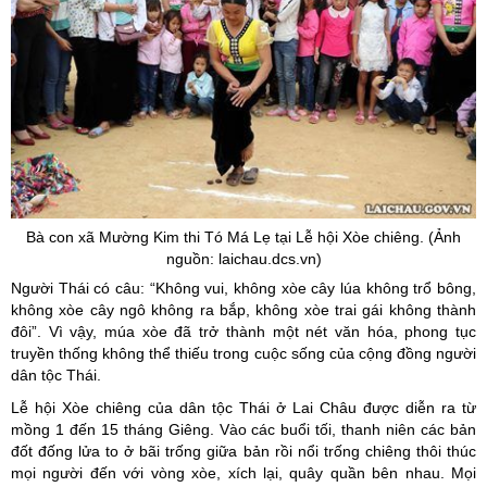
Bà con xã Mường Kim thi Tó Má Lẹ tại Lễ hội Xòe chiêng. (Ảnh
nguồn: laichau.dcs.vn)
Người Thái có câu: “Không vui, không xòe cây lúa không trổ bông,
không xòe cây ngô không ra bắp, không xòe trai gái không thành
đôi”. Vì vậy, múa xòe đã trở thành một nét văn hóa, phong tục
truyền thống không thể thiếu trong cuộc sống của cộng đồng người
dân tộc Thái.
Lễ hội Xòe chiêng của dân tộc Thái ở Lai Châu được diễn ra từ
mồng 1 đến 15 tháng Giêng. Vào các buổi tối, thanh niên các bản
đốt đống lửa to ở bãi trống giữa bản rồi nổi trống chiêng thôi thúc
mọi người đến với vòng xòe, xích lại, quây quần bên nhau. Mọi