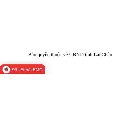
Trụ sở:
Tầng 1,2,3 nhà B - Trung tâm Hành chính -
Điện thoại | Fax:
Chính trị tỉnh Lai Châu
Email:
02133.876.337; 02133.876.359 |
02133.876.356
laichau@chinhphu.vn
Bản quyền thuộc về UBND tỉnh Lai Châu
Đã kết nối EMC