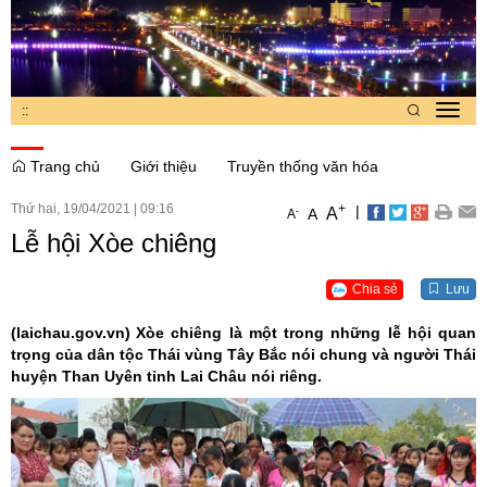
:
:
Toggl
navig
Trang chủ
Giới thiệu
Truyền thống văn hóa
Thứ hai, 19/04/2021
|
09:16
+
|
A
-
A
A
Lễ hội Xòe chiêng
Chia sẻ
Lưu
(laichau.gov.vn)
Xòe chiêng là một trong những lễ hội quan
trọng của dân tộc Thái vùng Tây Bắc nói chung và người Thái
huyện Than Uyên tỉnh Lai Châu nói riêng.