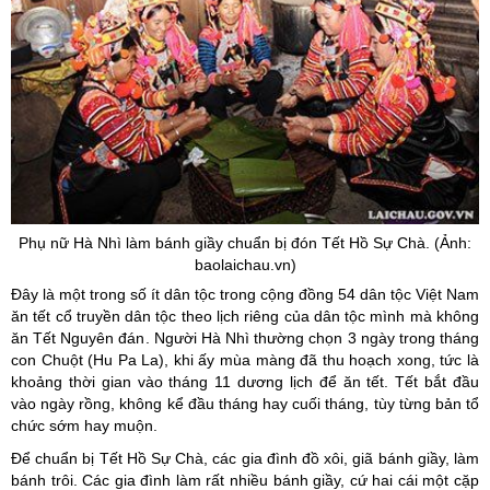
Phụ nữ Hà Nhì làm bánh giầy chuẩn bị đón Tết Hồ Sự Chà. (Ảnh:
baolaichau.vn)
Đây là một trong số ít dân tộc trong cộng đồng 54 dân tộc Việt Nam
ăn tết cổ truyền dân tộc theo lịch riêng của dân tộc mình mà không
ăn Tết Nguyên đán. Người Hà Nhì thường chọn 3 ngày trong tháng
con Chuột (Hu Pa La), khi ấy mùa màng đã thu hoạch xong, tức là
khoảng thời gian vào tháng 11 dương lịch để ăn tết. Tết bắt đầu
vào ngày rồng, không kể đầu tháng hay cuối tháng, tùy từng bản tổ
chức sớm hay muộn.
Để chuẩn bị Tết Hồ Sự Chà, các gia đình đồ xôi, giã bánh giầy, làm
bánh trôi. Các gia đình làm rất nhiều bánh giầy, cứ hai cái một cặp