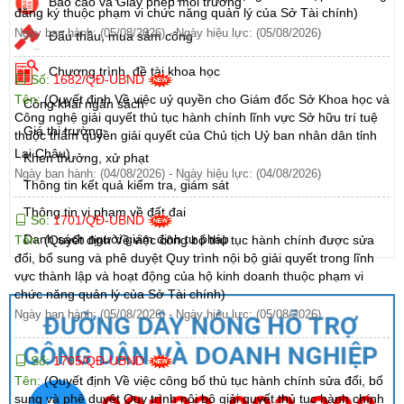
Báo cáo và Giấy phép môi trường
đăng ký thuộc phạm vi chức năng quản lý của Sở Tài chính)
Ngày ban hành: (05/08/2026)
-
Ngày hiệu lực: (05/08/2026)
Đấu thầu, mua sắm công
Chương trình, đề tài khoa học
Số:
1682/QĐ-UBND
Tên:
(Quyết định Về việc uỷ quyền cho Giám đốc Sở Khoa học và
Công khai ngân sách
Công nghệ giải quyết thủ tục hành chính lĩnh vực Sở hữu trí tuệ
Giá thị trường
thuộc thẩm quyền giải quyết của Chủ tịch Uỷ ban nhân dân tỉnh
Lai Châu)
Khen thưởng, xử phạt
Ngày ban hành: (04/08/2026)
-
Ngày hiệu lực: (04/08/2026)
Thông tin kết quả kiểm tra, giám sát
Thông tin vi phạm về đất đai
Số:
1701/QĐ-UBND
Danh sách người giám định tư pháp
Tên:
(Quyết định Về việc công bố thủ tục hành chính được sửa
đổi, bổ sung và phê duyệt Quy trình nội bộ giải quyết trong lĩnh
vực thành lập và hoạt động của hộ kinh doanh thuộc phạm vi
chức năng quản lý của Sở Tài chính)
Ngày ban hành: (05/08/2026)
-
Ngày hiệu lực: (05/08/2026)
Số:
1705/QĐ-UBND
Tên:
(Quyết định Về việc công bố thủ tục hành chính sửa đổi, bổ
sung và phê duyệt Quy trình nội bộ giải quyết thủ tục hành chính