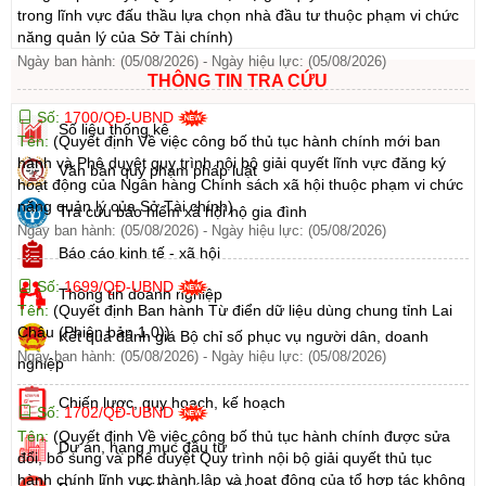
trong lĩnh vực đấu thầu lựa chọn nhà đầu tư thuộc phạm vi chức
năng quản lý của Sở Tài chính)
Ngày ban hành: (05/08/2026)
-
Ngày hiệu lực: (05/08/2026)
THÔNG TIN TRA CỨU
Số:
1700/QĐ-UBND
Số liệu thống kê
Tên:
(Quyết định Về việc công bố thủ tục hành chính mới ban
hành và Phê duyệt quy trình nội bộ giải quyết lĩnh vực đăng ký
Văn bản quy phạm pháp luật
hoạt động của Ngân hàng Chính sách xã hội thuộc phạm vi chức
năng quản lý của Sở Tài chính)
Tra cứu bảo hiểm xã hội hộ gia đình
Ngày ban hành: (05/08/2026)
-
Ngày hiệu lực: (05/08/2026)
Báo cáo kinh tế - xã hội
Số:
1699/QĐ-UBND
Thông tin doanh nghiệp
Tên:
(Quyết định Ban hành Từ điển dữ liệu dùng chung tỉnh Lai
Châu (Phiên bản 1.0))
Kết quả đánh giá Bộ chỉ số phục vụ người dân, doanh
Ngày ban hành: (05/08/2026)
-
Ngày hiệu lực: (05/08/2026)
nghiệp
Chiến lược, quy hoạch, kế hoạch
Số:
1702/QĐ-UBND
Tên:
(Quyết định Về việc công bố thủ tục hành chính được sửa
Dự án, hạng mục đầu tư
đổi, bổ sung và phê duyệt Quy trình nội bộ giải quyết thủ tục
hành chính lĩnh vực thành lập và hoạt động của tổ hợp tác không