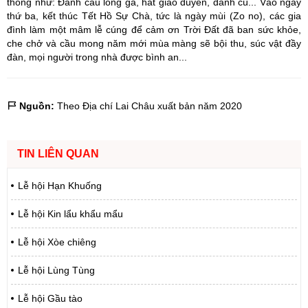
thống như: Đánh cầu lông gà, hát giao duyên, đánh cù... Vào ngày
thứ ba, kết thúc Tết Hồ Sự Chà, tức là ngày mùi (Zo no), các gia
đình làm một mâm lễ cúng để cảm ơn Trời Đất đã ban sức khỏe,
che chở và cầu mong năm mới mùa màng sẽ bội thu, súc vật đầy
đàn, mọi người trong nhà được bình an...
Nguồn:
Theo Địa chí Lai Châu xuất bản năm 2020
TIN LIÊN QUAN
Lễ hội Hạn Khuống
Lễ hội Kin lẩu khẩu mẩu
Lễ hội Xòe chiêng
Lễ hội Lùng Tùng
Lễ hội Gầu tào