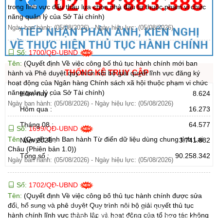
trong lĩnh vực đấu thầu lựa chọn nhà đầu tư thuộc phạm vi chức
năng quản lý của Sở Tài chính)
Ngày ban hành: (05/08/2026)
-
Ngày hiệu lực: (05/08/2026)
Số:
1700/QĐ-UBND
Tên:
(Quyết định Về việc công bố thủ tục hành chính mới ban
THỐNG KÊ TRUY CẬP
hành và Phê duyệt quy trình nội bộ giải quyết lĩnh vực đăng ký
hoạt động của Ngân hàng Chính sách xã hội thuộc phạm vi chức
năng quản lý của Sở Tài chính)
Hôm nay :
8.624
Ngày ban hành: (05/08/2026)
-
Ngày hiệu lực: (05/08/2026)
Hôm qua :
16.273
Tháng 08 :
64.577
Số:
1699/QĐ-UBND
Tên:
(Quyết định Ban hành Từ điển dữ liệu dùng chung tỉnh Lai
Năm 2026 :
3.741.882
Châu (Phiên bản 1.0))
Tổng số :
90.258.342
Ngày ban hành: (05/08/2026)
-
Ngày hiệu lực: (05/08/2026)
Số:
1702/QĐ-UBND
CỔNG THÔNG TIN ĐIỆN TỬ TỈNH LAI CHÂU
Tên:
(Quyết định Về việc công bố thủ tục hành chính được sửa
đổi, bổ sung và phê duyệt Quy trình nội bộ giải quyết thủ tục
Cơ quan chủ
Ủy ban nhân dân tỉnh Lai Châu
hành chính lĩnh vực thành lập và hoạt động của tổ hợp tác không
quản:
31/GP-TTĐT do Sở Văn hóa, Thể thao và