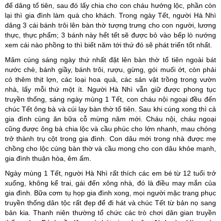
để dâng tổ tiên, sau đó lấy chia cho con cháu hưởng lộc, phần còn
lại thì gia đình làm quà cho khách. Trong ngày Tết, người Hà Nhì
dâng 3 cái bánh trôi lên bàn thờ tượng trưng cho con người, lương
thực, thực phẩm; 3 bánh này hết tết sẽ được bỏ vào bếp lò nướng
xem cái nào phồng to thì biết năm tới thứ đó sẽ phát triển tốt nhất.
Mâm cúng sáng ngày thứ nhất đặt lên bàn thờ tổ tiên ngoài bát
nước chè, bánh giầy, bánh trôi, rượu, gừng, gói muối ớt, còn phải
có thêm thịt lợn, các loại hoa quả, các sản vật trồng trong vườn
nhà, lấy mỗi thứ một ít. Người Hà Nhì vẫn giữ được phong tục
truyền thống, sáng ngày mùng 1 Tết, con cháu nội ngoại đều đến
chúc Tết ông bà và cúi lạy bàn thờ tổ tiên. Sau khi cúng xong thì cả
gia đình cùng ăn bữa cỗ mừng năm mới. Cháu nội, cháu ngoại
cũng được ông bà chia lộc và cầu phúc cho lớn nhanh, mau chóng
trở thành trụ cột trong gia đình. Con dâu mới trong nhà được mẹ
chồng cho lộc cúng bàn thờ và cầu mong cho con dâu khỏe mạnh,
gia đình thuận hòa, êm ấm.
Ngày mùng 1 Tết, người Hà Nhì rất thích các em bé từ 12 tuổi trở
xuống, không kể trai, gái đến xông nhà, đó là điều may mắn của
gia đình. Bữa cơm tụ họp gia đình xong, mọi người mặc trang phục
truyền thống dân tộc rất đẹp để đi hát và chúc Tết từ bản nọ sang
bản kia. Thanh niên thường tổ chức các trò chơi dân gian truyền