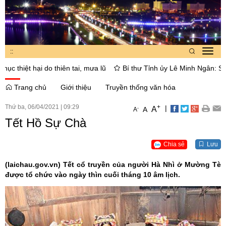
:
:
Toggl
navig
thiệt hại do thiên tai, mưa lũ
Bí thư Tỉnh ủy Lê Minh Ngân: Sáp nh
Trang chủ
Giới thiệu
Truyền thống văn hóa
Thứ ba, 06/04/2021
|
09:29
+
|
A
-
A
A
Tết Hồ Sự Chà
Chia sẻ
Lưu
(laichau.gov.vn)
Tết cổ truyền của người Hà Nhì ở Mường Tè
được tổ chức vào ngày thìn cuối tháng 10 âm lịch.