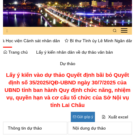
:
:
Toggl
navig
 Học viện Cảnh sát nhân dân
Bí thư Tỉnh ủy Lê Minh Ngân dâng hoa
Trang chủ
Lấy ý kiến nhân dân về dự thảo văn bản
Dự thảo
Lấy ý kiến vào dự thảo Quyết định bãi bỏ Quyết
định số 35/2025/QĐ-UBND ngày 30/7/2025 của
UBND tỉnh ban hành Quy định chức năng, nhiệm
vụ, quyền hạn và cơ cấu tổ chức của Sở Nội vụ
tỉnh Lai Châu
Xuất excel
Gửi góp ý
Thông tin dự thảo
Nội dung dự thảo