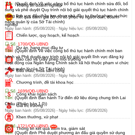
Tên:
(Quyết định Về việc công bố thủ tục hành chính sửa đổi, bổ
Thông tin doanh nghiệp
sung và phê duyệt Quy trình nội bộ giải quyết thủ tục hành chính
trong lĩnh vực đấu thầu lựa chọn nhà đầu tư thuộc phạm vi chức
Kết quả đánh giá Bộ chỉ số phục vụ người dân, doanh
năng quản lý của Sở Tài chính)
nghiệp
Ngày ban hành: (05/08/2026)
-
Ngày hiệu lực: (05/08/2026)
Chiến lược, quy hoạch, kế hoạch
Số:
1700/QĐ-UBND
Dự án, hạng mục đầu tư
Tên:
(Quyết định Về việc công bố thủ tục hành chính mới ban
hành và Phê duyệt quy trình nội bộ giải quyết lĩnh vực đăng ký
Báo cáo và Giấy phép môi trường
hoạt động của Ngân hàng Chính sách xã hội thuộc phạm vi chức
năng quản lý của Sở Tài chính)
Đấu thầu, mua sắm công
Ngày ban hành: (05/08/2026)
-
Ngày hiệu lực: (05/08/2026)
Chương trình, đề tài khoa học
Số:
1699/QĐ-UBND
Công khai ngân sách
Tên:
(Quyết định Ban hành Từ điển dữ liệu dùng chung tỉnh Lai
Châu (Phiên bản 1.0))
Giá thị trường
Ngày ban hành: (05/08/2026)
-
Ngày hiệu lực: (05/08/2026)
Khen thưởng, xử phạt
Số:
1721/QĐ-UBND
Thông tin kết quả kiểm tra, giám sát
Tên:
(Quyết định Phê duyệt phương án đấu giá quyền sử dụng