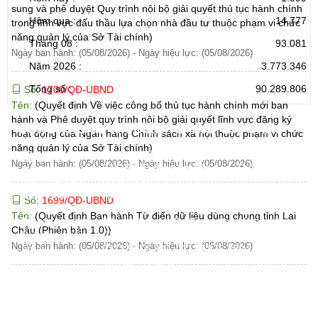
sung và phê duyệt Quy trình nội bộ giải quyết thủ tục hành chính
Hôm qua :
14.777
trong lĩnh vực đấu thầu lựa chọn nhà đầu tư thuộc phạm vi chức
năng quản lý của Sở Tài chính)
Tháng 08 :
93.081
Ngày ban hành: (05/08/2026)
-
Ngày hiệu lực: (05/08/2026)
Năm 2026 :
3.773.346
Tổng số :
90.289.806
Số:
1700/QĐ-UBND
Tên:
(Quyết định Về việc công bố thủ tục hành chính mới ban
hành và Phê duyệt quy trình nội bộ giải quyết lĩnh vực đăng ký
CỔNG THÔNG TIN ĐIỆN TỬ TỈNH LAI CHÂU
hoạt động của Ngân hàng Chính sách xã hội thuộc phạm vi chức
năng quản lý của Sở Tài chính)
Cơ quan chủ
Ủy ban nhân dân tỉnh Lai Châu
Ngày ban hành: (05/08/2026)
-
Ngày hiệu lực: (05/08/2026)
quản:
31/GP-TTĐT do Sở Văn hóa, Thể thao và
Giấy phép số:
Du lịch cấp 17/4/2026
Chịu trách
Hoàng Minh Hải - Chánh Văn phòng UBND
Số:
1699/QĐ-UBND
nhiệm chính:
tỉnh Lai Châu
Tên:
(Quyết định Ban hành Từ điển dữ liệu dùng chung tỉnh Lai
Trụ sở:
Tầng 1,2,3 nhà B - Trung tâm Hành chính -
Châu (Phiên bản 1.0))
Điện thoại | Fax:
Chính trị tỉnh Lai Châu
Ngày ban hành: (05/08/2026)
-
Ngày hiệu lực: (05/08/2026)
Email:
02133.876.337; 02133.876.359 |
02133.876.356
laichau@chinhphu.vn