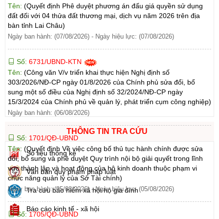
Tên:
(Quyết định Phê duyệt phương án đấu giá quyền sử dụng
đất đối với 04 thửa đất thương mại, dịch vụ năm 2026 trên địa
bàn tỉnh Lai Châu)
Ngày ban hành: (07/08/2026)
-
Ngày hiệu lực: (07/08/2026)
Số:
6731/UBND-KTN
Tên:
(Công văn V/v triển khai thực hiện Nghị định số
303/2026/NĐ-CP ngày 01/8/2026 của Chính phủ sửa đổi, bổ
sung một số điều của Nghị định số 32/2024/NĐ-CP ngày
15/3/2024 của Chính phủ về quản lý, phát triển cụm công nghiệp)
Ngày ban hành: (06/08/2026)
THÔNG TIN TRA CỨU
Số:
1701/QĐ-UBND
Tên:
(Quyết định Về việc công bố thủ tục hành chính được sửa
Số liệu thống kê
đổi, bổ sung và phê duyệt Quy trình nội bộ giải quyết trong lĩnh
vực thành lập và hoạt động của hộ kinh doanh thuộc phạm vi
Văn bản quy phạm pháp luật
chức năng quản lý của Sở Tài chính)
Ngày ban hành: (05/08/2026)
-
Ngày hiệu lực: (05/08/2026)
Tra cứu bảo hiểm xã hội hộ gia đình
Báo cáo kinh tế - xã hội
Số:
1705/QĐ-UBND