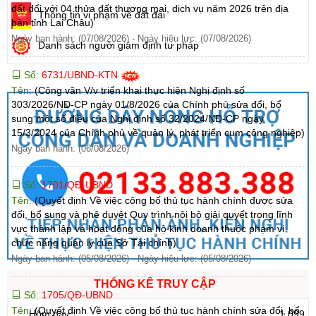
đất đối với 04 thửa đất thương mại, dịch vụ năm 2026 trên địa
Thông tin vi phạm về đất đai
bàn tỉnh Lai Châu)
Ngày ban hành: (07/08/2026)
-
Ngày hiệu lực: (07/08/2026)
Danh sách người giám định tư pháp
Số:
6731/UBND-KTN
Tên:
(Công văn V/v triển khai thực hiện Nghị định số
303/2026/NĐ-CP ngày 01/8/2026 của Chính phủ sửa đổi, bổ
sung một số điều của Nghị định số 32/2024/NĐ-CP ngày
15/3/2024 của Chính phủ về quản lý, phát triển cụm công nghiệp)
Ngày ban hành: (06/08/2026)
Số:
1701/QĐ-UBND
Tên:
(Quyết định Về việc công bố thủ tục hành chính được sửa
đổi, bổ sung và phê duyệt Quy trình nội bộ giải quyết trong lĩnh
vực thành lập và hoạt động của hộ kinh doanh thuộc phạm vi
chức năng quản lý của Sở Tài chính)
Ngày ban hành: (05/08/2026)
-
Ngày hiệu lực: (05/08/2026)
THỐNG KÊ TRUY CẬP
Số:
1705/QĐ-UBND
Tên:
(Quyết định Về việc công bố thủ tục hành chính sửa đổi, bổ
Hôm nay :
1.099