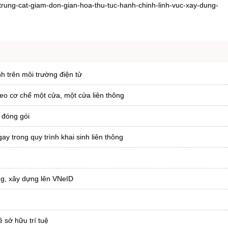
-trung-cat-giam-don-gian-hoa-thu-tuc-hanh-chinh-linh-vuc-xay-dung-
nh trên môi trường điện tử
heo cơ chế một cửa, một cửa liên thông
 đóng gói
ay trong quy trình khai sinh liên thông
ông, xây dựng lên VNeID
 sở hữu trí tuệ