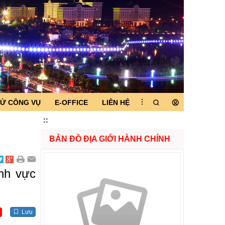
TỬ CÔNG VỤ
E-OFFICE
LIÊN HỆ
:
:
BẢN ĐỒ ĐỊA GIỚI HÀNH CHÍNH
ĩnh vực
Lưu