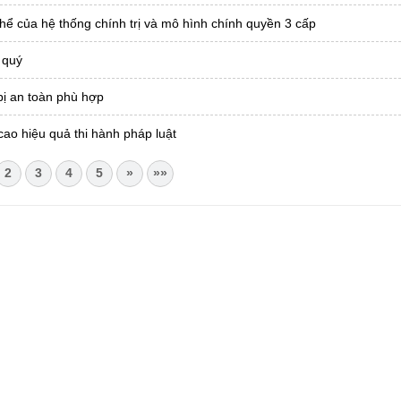
hể của hệ thống chính trị và mô hình chính quyền 3 cấp
 quý
bị an toàn phù hợp
cao hiệu quả thi hành pháp luật
2
3
4
5
»
»»
CHÂU
i Châu
óa, Thể thao và Du lịch cấp 17/4/2026
 Văn phòng UBND tỉnh Lai Châu
 tâm Hành chính - Chính trị tỉnh Lai Châu
76.359 | 02133.876.356