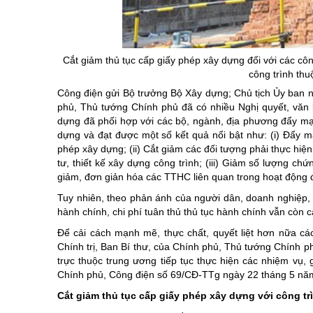
Chuyên đề tổ
Cắt giảm thủ tục cấp giấy phép xây dựng đối với các công
công trình thu
Công điện gửi Bộ trưởng Bộ Xây dựng; Chủ tịch Ủy ban nh
phủ, Thủ tướng Chính phủ đã có nhiều Nghị quyết, văn bả
dựng đã phối hợp với các bộ, ngành, địa phương đẩy mạn
dựng và đạt được một số kết quả nổi bật như: (i) Đẩy m
phép xây dựng; (ii) Cắt giảm các đối tượng phải thực hiệ
tư, thiết kế xây dựng công trình; (iii) Giảm số lượng c
giảm, đơn giản hóa các TTHC liên quan trong hoạt động 
Tuy nhiên, theo phản ánh của người dân, doanh nghiệp, t
hành chính, chi phí tuân thủ thủ tục hành chính vẫn còn c
Để cải cách mạnh mẽ, thực chất, quyết liệt hơn nữa cá
Chính trị, Ban Bí thư, của Chính phủ, Thủ tướng Chính p
trực thuộc trung ương tiếp tục thực hiện các nhiệm vụ
Chính phủ, Công điện số 69/CĐ-TTg ngày 22 tháng 5 năm
Cắt giảm thủ tục cấp giấy phép xây dựng với công trì