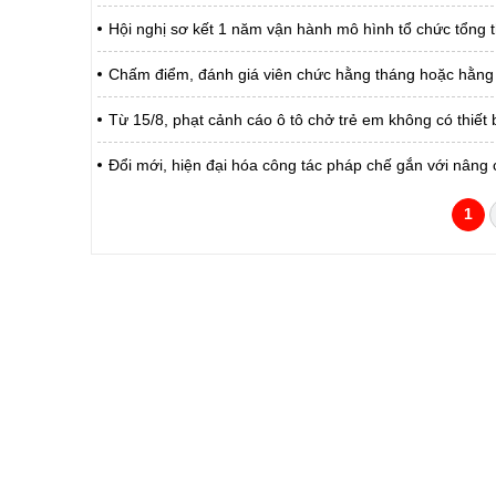
Hội nghị sơ kết 1 năm vận hành mô hình tổ chức tổng t
Chấm điểm, đánh giá viên chức hằng tháng hoặc hằng
Từ 15/8, phạt cảnh cáo ô tô chở trẻ em không có thiết 
Đổi mới, hiện đại hóa công tác pháp chế gắn với nâng 
1
CỔNG THÔNG TIN ĐIỆN TỬ TỈNH LAI 
Cơ quan chủ quản:
Ủy ban nhân dân tỉnh La
Giấy phép số:
31/GP-TTĐT do Sở Văn h
Chịu trách nhiệm chính:
Hoàng Minh Hải - Chánh
Trụ sở:
Tầng 1,2,3 nhà B - Trung
Điện thoại | Fax:
02133.876.337; 02133.8
Email:
laichau@chinhphu.vn