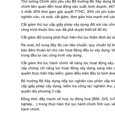
Thủ tướng Chính phủ yêu cầu Bộ trưởng Bộ Xây dựng tập 
chính liên quan đến hoạt động sản xuất, kinh doanh, 447
ít nhất 30% thời gian giải quyết TTHC, 30% chi phí tuâ
nghiên cứu, rà soát, cắt giảm, đơn giản hóa mạnh mẽ cá
Cắt giảm thủ tục cấp giấy phép xây dựng đối với các công
công trình thuộc khu vực đã phê duyệt thiết kế đô thị.
Cắt giảm đối tượng phải thực hiện thủ tục thẩm định dự á
Rà soát, bổ sung đầy đủ các tiêu chuẩn, quy chuẩn kỹ th
bảo đảm thuận lợi cho các hoạt động đầu tư xây dựng; bã
trong đầu tư các công trình xây dựng.
Cắt giảm thủ tục hành chính về năng lực hoạt động xây
cấp chứng chỉ năng lực hoạt động xây dựng sang việc 
quyền thực hiện hậu kiểm; giảm điều kiện đầu tư kinh do
Bộ trưởng Bộ Xây dựng tiếp tục nghiên cứu phân cấp triệ
cấp giấy phép xây dựng, kiểm tra công tác nghiệm thu, 
quyền địa phương 2 cấp.
Đồng thời, đẩy mạnh số hoá, tự động hoá (BIM, GIS, IoT,
nghiệp,...) trong thực hiện thủ tục hành chính lĩnh vực xâ
hành chính.