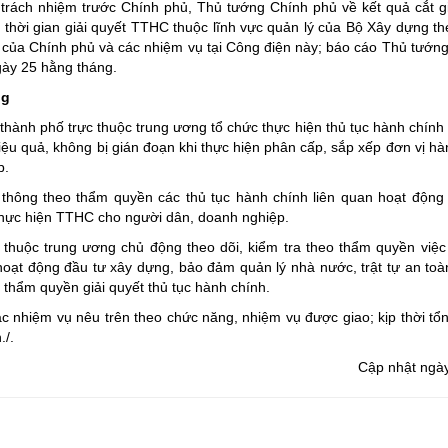
trách nhiệm trước Chính phủ, Thủ tướng Chính phủ về kết quả cắt g
, thời gian giải quyết TTHC thuộc lĩnh vực quản lý của Bộ Xây dựng t
rị, của Chính phủ và các nhiệm vụ tại Công điện này; báo cáo Thủ tướn
gày 25 hằng tháng.
ng
hành phố trực thuộc trung ương tổ chức thực hiện thủ tục hành chính
hiệu quả, không bị gián đoạn khi thực hiện phân cấp, sắp xếp đơn vị h
p.
n thông theo thẩm quyền các thủ tục hành chính liên quan hoạt động
í thực hiện TTHC cho người dân, doanh nghiệp.
 thuộc trung ương chủ động theo dõi, kiểm tra theo thẩm quyền việ
oạt động đầu tư xây dựng, bảo đảm quản lý nhà nước, trật tự an toàn
 thẩm quyền giải quyết thủ tục hành chính.
ác nhiệm vụ nêu trên theo chức năng, nhiệm vụ được giao; kịp thời tổ
./.
Cập nhật ngà