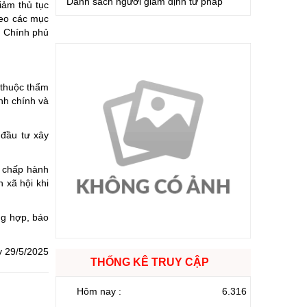
Danh sách người giám định tư pháp
iảm thủ tục
heo các mục
g Chính phủ
 thuộc thẩm
ành chính và
 đầu tư xây
c chấp hành
 xã hội khi
ng hợp, báo
y 29/5/2025
THỐNG KÊ TRUY CẬP
Hôm nay :
6.316