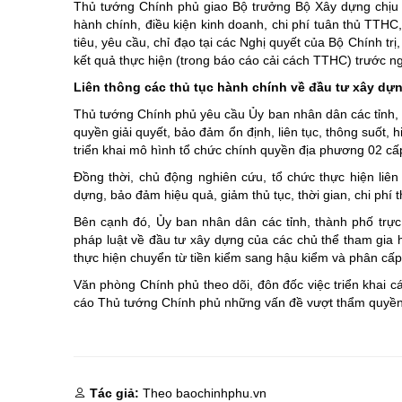
Thủ tướng Chính phủ giao Bộ trưởng Bộ Xây dựng chịu 
hành chính, điều kiện kinh doanh, chi phí tuân thủ TTHC
tiêu, yêu cầu, chỉ đạo tại các Nghị quyết của Bộ Chính t
kết quả thực hiện (trong báo cáo cải cách TTHC) trước n
Liên thông các thủ tục hành chính về đầu tư xây dự
Thủ tướng Chính phủ yêu cầu Ủy ban nhân dân các tỉnh, t
quyền giải quyết, bảo đảm ổn định, liên tục, thông suốt, 
triển khai mô hình tổ chức chính quyền địa phương 02 cấ
Đồng thời, chủ động nghiên cứu, tổ chức thực hiện liê
dựng, bảo đảm hiệu quả, giảm thủ tục, thời gian, chi ph
Bên cạnh đó, Ủy ban nhân dân các tỉnh, thành phố trực
pháp luật về đầu tư xây dựng của các chủ thể tham gia h
thực hiện chuyển từ tiền kiểm sang hậu kiểm và phân cấp
Văn phòng Chính phủ theo dõi, đôn đốc việc triển khai c
cáo Thủ tướng Chính phủ những vấn đề vượt thẩm quyền
Tác giả:
Theo baochinhphu.vn