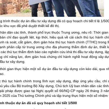
ng hợp
Giảm nghèo bền vững
Đưa nghị quyết của Đảng v
Bầu cử đại biểu Quốc hội k
 trình thuộc dự án đầu tư xây dựng đã có quy hoạch chi tiết tỉ lệ 1/50
ộc khu vực đã phê duyệt thiết kế đô thị.
Đại hội Đảng các cấp
ân dân các tỉnh, thành phố trực thuộc Trung ương, nêu rõ: Thời gian
Gia đình hạnh phúc bền vữ
n chỉ đạo quyết liệt, kịp thời, hiệu quả về cải cách thủ tục hành ch
h rà soát, cắt giảm, đơn giản hóa thủ tục hành chính (TTHC) trong l
An toàn thông tin
ạnh phân cấp từ trung ương cho địa phương thẩm định dự án, thiết k
n các thủ tục thẩm định báo cáo nghiên cứu khả thi đầu tư xây dựng, lậ
Thông tin biên giới
hứng chỉ năng lực, đơn giản hoá chứng chỉ hành nghề hoạt động xây dựn
Người Việt Nam ưu tiên dùn
đầu tư xây dựng.
Điểm báo
hời gian thực hiện một số dự án đầu tư xây dựng còn kéo dài, qua nh
ao.
Phóng sự ảnh
c thủ tục hành chính trong lĩnh vực xây dựng, đáp ứng yêu cầu, chỉ
Chuyên mục khác
hủ yêu cầu Bộ trưởng Bộ Xây dựng, Chủ tịch Uỷ ban nhân dân các tỉnh
, giải pháp được giao tại Nghị quyết số 66/NQ-CP ngày 26 tháng 3 n
 2025 của Thủ tướng Chính phủ và tập trung thực hiện một số nhiệm v
nh thuộc dự án đã có quy hoạch chi tiết 1/500