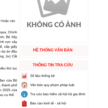
ào cuộc sống
hóa XVI và đại biểu Hội đồng nhân dân các cấp nhiệm kỳ 2026 - 2031
0 hoặc các
 qua, Chính
ng
ính; Bộ Xây
ĩnh vực xây
ế, cấp giấy
HỆ THỐNG VĂN BẢN
p dự án đầu
g; (iv) Cắt
g hàng Việt Nam
THÔNG TIN TRA CỨU
iều thủ tục
Số liệu thống kê
 đạo của Bộ
Văn bản quy phạm pháp luật
, thành phố
ăm 2025 của
Tra cứu bảo hiểm xã hội hộ gia đình
ụ cụ thể.
Báo cáo kinh tế - xã hội