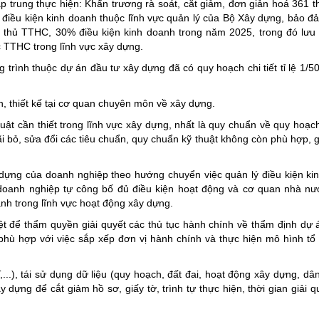
trung thực hiện: Khẩn trương rà soát, cắt giảm, đơn giản hoá 361 t
 điều kiện kinh doanh thuộc lĩnh vực quản lý của Bộ Xây dựng, bảo đ
n thủ TTHC, 30% điều kiện kinh doanh trong năm 2025, trong đó lưu 
c TTHC trong lĩnh vực xây dựng.
 trình thuộc dự án đầu tư xây dựng đã có quy hoạch chi tiết tỉ lệ 1/5
n, thiết kế tại cơ quan chuyên môn về xây dựng.
uật cần thiết trong lĩnh vực xây dựng, nhất là quy chuẩn về quy hoạc
i bỏ, sửa đổi các tiêu chuẩn, quy chuẩn kỹ thuật không còn phù hợp, g
 dựng của doanh nghiệp theo hướng chuyển việc quản lý điều kiện ki
doanh nghiệp tự công bố đủ điều kiện hoạt động và cơ quan nhà n
anh trong lĩnh vực hoạt động xây dựng.
t để thẩm quyền giải quyết các thủ tục hành chính về thẩm định dự án
phù hợp với việc sắp xếp đơn vị hành chính và thực hiện mô hình tổ
...), tái sử dụng dữ liệu (quy hoạch, đất đai, hoạt động xây dựng, dâ
y dựng để cắt giảm hồ sơ, giấy tờ, trình tự thực hiện, thời gian giải q