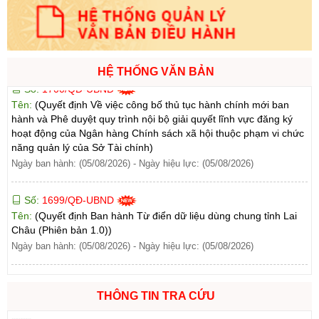
năng quản lý của Sở Tài chính)
Ngày ban hành: (05/08/2026)
-
Ngày hiệu lực: (05/08/2026)
Số:
1700/QĐ-UBND
HỆ THỐNG VĂN BẢN
Tên:
(Quyết định Về việc công bố thủ tục hành chính mới ban
hành và Phê duyệt quy trình nội bộ giải quyết lĩnh vực đăng ký
hoạt động của Ngân hàng Chính sách xã hội thuộc phạm vi chức
năng quản lý của Sở Tài chính)
Ngày ban hành: (05/08/2026)
-
Ngày hiệu lực: (05/08/2026)
Số:
1699/QĐ-UBND
Tên:
(Quyết định Ban hành Từ điển dữ liệu dùng chung tỉnh Lai
Châu (Phiên bản 1.0))
Ngày ban hành: (05/08/2026)
-
Ngày hiệu lực: (05/08/2026)
Số:
1702/QĐ-UBND
Tên:
(Quyết định Về việc công bố thủ tục hành chính được sửa
đổi, bổ sung và phê duyệt Quy trình nội bộ giải quyết thủ tục
THÔNG TIN TRA CỨU
hành chính lĩnh vực thành lập và hoạt động của tổ hợp tác không
đăng ký thuộc phạm vi chức năng quản lý của Sở Tài chính)