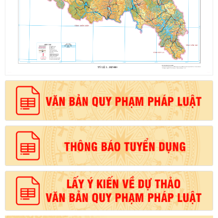
Số:
6731/UBND-KTN
Tên:
(Công văn V/v triển khai thực hiện Nghị định số
303/2026/NĐ-CP ngày 01/8/2026 của Chính phủ sửa đổi, bổ
sung một số điều của Nghị định số 32/2024/NĐ-CP ngày
15/3/2024 của Chính phủ về quản lý, phát triển cụm công nghiệp)
Ngày ban hành: (06/08/2026)
Số:
1701/QĐ-UBND
Tên:
(Quyết định Về việc công bố thủ tục hành chính được sửa
đổi, bổ sung và phê duyệt Quy trình nội bộ giải quyết trong lĩnh
vực thành lập và hoạt động của hộ kinh doanh thuộc phạm vi
chức năng quản lý của Sở Tài chính)
Ngày ban hành: (05/08/2026)
-
Ngày hiệu lực: (05/08/2026)
Số:
1705/QĐ-UBND
Tên:
(Quyết định Về việc công bố thủ tục hành chính sửa đổi, bổ
sung và phê duyệt Quy trình nội bộ giải quyết thủ tục hành chính
trong lĩnh vực đấu thầu lựa chọn nhà đầu tư thuộc phạm vi chức