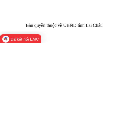
laichau@chinhphu.vn
Bản quyền thuộc về UBND tỉnh Lai Châu
Đã kết nối EMC