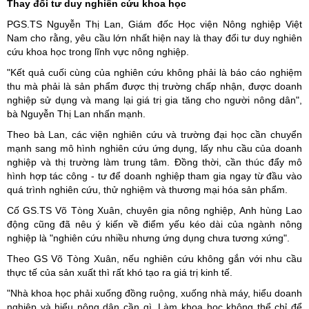
Thay đổi tư duy nghiên cứu khoa học
PGS.TS Nguyễn Thị Lan, Giám đốc Học viện Nông nghiệp Việt
Nam cho rằng, yêu cầu lớn nhất hiện nay là thay đổi tư duy nghiên
cứu khoa học trong lĩnh vực nông nghiệp.
"Kết quả cuối cùng của nghiên cứu không phải là báo cáo nghiệm
thu mà phải là sản phẩm được thị trường chấp nhận, được doanh
nghiệp sử dụng và mang lại giá trị gia tăng cho người nông dân",
bà Nguyễn Thị Lan nhấn mạnh.
Theo bà Lan, các viện nghiên cứu và trường đại học cần chuyển
mạnh sang mô hình nghiên cứu ứng dụng, lấy nhu cầu của doanh
nghiệp và thị trường làm trung tâm. Đồng thời, cần thúc đẩy mô
hình hợp tác công - tư để doanh nghiệp tham gia ngay từ đầu vào
quá trình nghiên cứu, thử nghiệm và thương mại hóa sản phẩm.
Cố GS.TS Võ Tòng Xuân, chuyên gia nông nghiệp, Anh hùng Lao
động cũng đã nêu ý kiến về điểm yếu kéo dài của ngành nông
nghiệp là "nghiên cứu nhiều nhưng ứng dụng chưa tương xứng".
Theo GS Võ Tòng Xuân, nếu nghiên cứu không gắn với nhu cầu
thực tế của sản xuất thì rất khó tạo ra giá trị kinh tế.
"Nhà khoa học phải xuống đồng ruộng, xuống nhà máy, hiểu doanh
nghiệp và hiểu nông dân cần gì. Làm khoa học không thể chỉ để