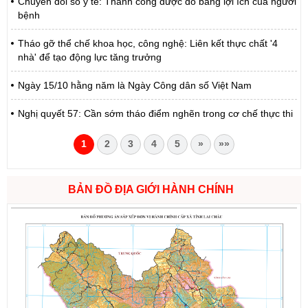
Chuyển đổi số y tế: Thành công được đo bằng lợi ích của người
bệnh
Tháo gỡ thể chế khoa học, công nghệ: Liên kết thực chất '4
nhà' để tạo động lực tăng trưởng
Ngày 15/10 hằng năm là Ngày Công dân số Việt Nam
Nghị quyết 57: Cần sớm tháo điểm nghẽn trong cơ chế thực thi
1
2
3
4
5
»
»»
BẢN ĐỒ ĐỊA GIỚI HÀNH CHÍNH