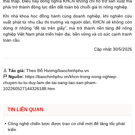
thải thấp. Điều này đồng nghĩa KHCN không chỉ hỗ trợ sản xuất mà
phải trở thành động lực dẫn dắt toàn bộ chuỗi giá trị nông nghiệp.
Khi nhà khoa học đồng hành cùng doanh nghiệp, khi nghiên cứu
xuất phát từ nhu cầu thị trường và người dân, KHCN sẽ không còn
dừng ở những "đề tài trên giấy", mà trở thành nền tảng để nông
nghiệp Việt Nam phát triển hiện đại, bền vững và có sức cạnh tranh
toàn cầu.
Cập nhật 30/5/2026
Tác giả:
Theo Đỗ Hương/baochinhphu.vn
Nguồn:
https://baochinhphu.vn/khcn-trong-nong-nghiep-
chuyen-tu-tu-duy-lam-de-tai-sang-tao-san-pham-
102260527144326188.htm
TIN LIÊN QUAN
Công nghệ chiến lược được trao cơ chế mới để tăng tốc phát
triển