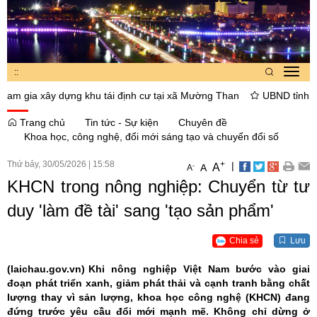
:
:
Toggl
navig
a xây dựng khu tái định cư tại xã Mường Than
UBND tỉnh Lai Châu
Trang chủ
Tin tức - Sự kiện
Chuyên đề
Khoa học, công nghệ, đổi mới sáng tạo và chuyển đổi số
Thứ bảy, 30/05/2026
|
15:58
+
|
A
-
A
A
KHCN trong nông nghiệp: Chuyển từ tư
duy 'làm đề tài' sang 'tạo sản phẩm'
Chia sẻ
Lưu
(laichau.gov.vn)
Khi nông nghiệp Việt Nam bước vào giai
đoạn phát triển xanh, giảm phát thải và cạnh tranh bằng chất
lượng thay vì sản lượng, khoa học công nghệ (KHCN) đang
đứng trước yêu cầu đổi mới mạnh mẽ. Không chỉ dừng ở