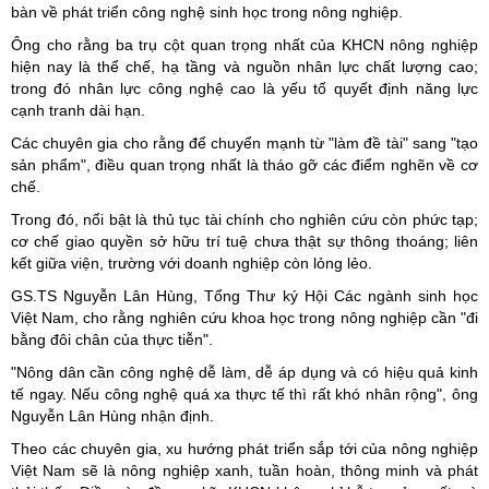
bàn về phát triển công nghệ sinh học trong nông nghiệp.
Ông cho rằng ba trụ cột quan trọng nhất của KHCN nông nghiệp
hiện nay là thể chế, hạ tầng và nguồn nhân lực chất lượng cao;
trong đó nhân lực công nghệ cao là yếu tố quyết định năng lực
cạnh tranh dài hạn.
Các chuyên gia cho rằng để chuyển mạnh từ "làm đề tài" sang "tạo
sản phẩm", điều quan trọng nhất là tháo gỡ các điểm nghẽn về cơ
chế.
Trong đó, nổi bật là thủ tục tài chính cho nghiên cứu còn phức tạp;
cơ chế giao quyền sở hữu trí tuệ chưa thật sự thông thoáng; liên
kết giữa viện, trường với doanh nghiệp còn lỏng lẻo.
GS.TS Nguyễn Lân Hùng, Tổng Thư ký Hội Các ngành sinh học
Việt Nam, cho rằng nghiên cứu khoa học trong nông nghiệp cần "đi
bằng đôi chân của thực tiễn".
"Nông dân cần công nghệ dễ làm, dễ áp dụng và có hiệu quả kinh
tế ngay. Nếu công nghệ quá xa thực tế thì rất khó nhân rộng", ông
Nguyễn Lân Hùng nhận định.
Theo các chuyên gia, xu hướng phát triển sắp tới của nông nghiệp
Việt Nam sẽ là nông nghiệp xanh, tuần hoàn, thông minh và phát