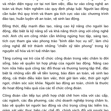
và nhận diện nguy cơ tại nơi làm việc, đầu tư vào công nghệ an
toàn và thực hiện nghiêm các quy định pháp luật. Người lao động
cần tuân thủ quy trình và tham gia tích cực vào các chương trình
đào tạo, huấn luyện về an toàn, vệ sinh lao động.
Đồng thời, đẩy mạnh đào tạo, nâng cao kỹ năng cho người lao
động, đặc biệt là kỹ năng số và khả năng thích ứng với công nghệ
mới. Anh chị em công nhân cần không ngừng học tập, sáng tạo,
tích cực tham gia vào phong trào "bình dân học vụ số", làm chủ
công nghệ để trở thành những "chiến sỹ tiên phong" trong kỷ
nguyên số hóa và trí tuệ nhân tạo.
Tăng cường vai trò của tổ chức công đoàn trong việc chăm lo đời
sống, bảo vệ quyền lợi hợp pháp của người lao động. Nâng cao
hơn nữa hiệu quả công tác đối thoại và thương lượng tập thể, đặc
biệt là những vấn đề về tiền lương, bảo đảm an toàn, vệ sinh lao
động, cải thiện điều kiện làm việc, thời giờ làm việc, thời giờ nghỉ
ngơi, chăm sóc sức khỏe. Người lao động an toàn, chính là thước
đo hoạt động hiệu quả của các tổ chức công đoàn.
Công đoàn cần tiếp tục phối hợp chặt chẽ hơn nữa với các cấp,
các ngành, các địa phương, các chủ doanh nghiệp trong chăm lo,
bảo vệ quyền lợi người lao động và chú trọng công tác kiểm tra,
giám sát việc thực hiện các chế độ, chính sách đối với người lao