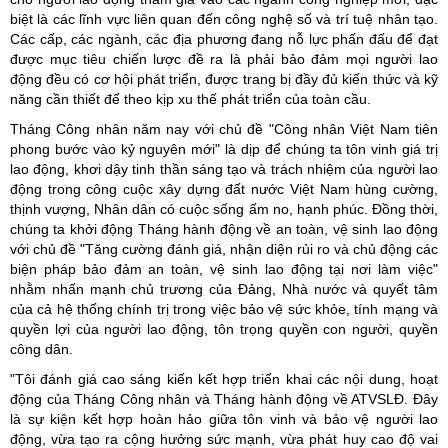
biệt là các lĩnh vực liên quan đến công nghệ số và trí tuệ nhân tạo.
Các cấp, các ngành, các địa phương đang nỗ lực phấn đấu để đạt
được mục tiêu chiến lược đề ra là phải bảo đảm mọi người lao
động đều có cơ hội phát triển, được trang bị đầy đủ kiến thức và kỹ
năng cần thiết để theo kịp xu thế phát triển của toàn cầu.
Tháng Công nhân năm nay với chủ đề "Công nhân Việt Nam tiên
phong bước vào kỷ nguyên mới" là dịp để chúng ta tôn vinh giá trị
lao động, khơi dậy tinh thần sáng tạo và trách nhiệm của người lao
động trong công cuộc xây dựng đất nước Việt Nam hùng cường,
thịnh vượng, Nhân dân có cuộc sống ấm no, hạnh phúc. Đồng thời,
chúng ta khởi động Tháng hành động về an toàn, vệ sinh lao động
với chủ đề "Tăng cường đánh giá, nhận diện rủi ro và chủ động các
biện pháp bảo đảm an toàn, vệ sinh lao động tại nơi làm việc"
nhằm nhấn mạnh chủ trương của Đảng, Nhà nước và quyết tâm
của cả hệ thống chính trị trong việc bảo vệ sức khỏe, tính mạng và
quyền lợi của người lao động, tôn trọng quyền con người, quyền
công dân.
"Tôi đánh giá cao sáng kiến kết hợp triển khai các nội dung, hoạt
động của Tháng Công nhân và Tháng hành động về ATVSLĐ. Đây
là sự kiện kết hợp hoàn hảo giữa tôn vinh và bảo vệ người lao
động, vừa tạo ra cộng hưởng sức mạnh, vừa phát huy cao độ vai