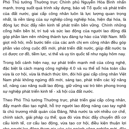
Phó Thủ tướng Thường trực Chính phủ Nguyễn Hòa Bình nhấn
mạnh, trong suốt quá trình xây dựng, bảo vệ Tổ quốc và phát triển
của đất nước, giai cấp công nhân luôn là lực lượng quan trọng
nhất, là nền tảng của sự nghiệp công nghiệp hóa, hiện đại hóa, là
động lực thúc đẩy nền kinh tế phát triển bền vững. Chính những
cống hiến bền bỉ, trí tuệ và sức lao động của người lao động đã
góp phần làm nên những thành tựu đáng tự hào của Việt Nam. Mỗi
giọt mồ hôi, mỗi bước tiến của các anh chị em công nhân đều góp
phần vào công cuộc đổi mới, phát triển đất nước, giúp đất nước ta
có được cơ đồ, tiềm lực, vị thế và uy tín quốc tế như ngày hôm nay.
Trong bối cảnh hiện nay, sự phát triển mạnh mẽ của công nghệ,
đặc biệt là cách mạng công nghiệp 4.0 và xu thế số hóa toàn cầu
vừa là cơ hội, vừa là thách thức lớn, đòi hỏi giai cấp công nhân Việt
Nam phải không ngừng đổi mới, sáng tạo, phát triển các kỹ năng
số, nâng cao năng suất lao động, giữ vững vai trò tiên phong trong
sự nghiệp phát triển kinh tế - xã hội của đất nước.
Theo Phó Thủ tướng Thường trực, phát triển giai cấp công nhân,
đẩy mạnh đào tạo nghề, hỗ trợ người lao động nâng cao tay nghề
là chủ trương nhất quán của Đảng, Nhà nước ta với nhiều cơ chế,
chính sách, giải pháp cụ thể; qua đó vừa thúc đẩy chuyển đổi cơ
cấu kinh tế, cơ cấu lao động, vừa tạo cơ hội, điều kiện thuận lợi
cho người lao động tham gia vào các ngành công nghiệp mới, đặc