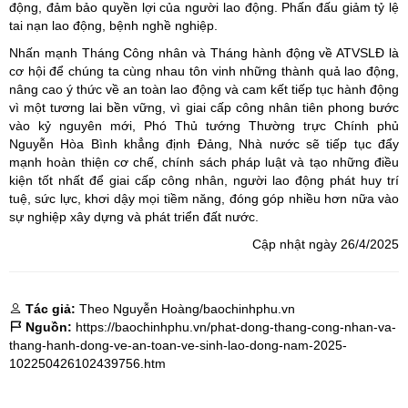
động, đảm bảo quyền lợi của người lao động. Phấn đấu giảm tỷ lệ
tai nạn lao động, bệnh nghề nghiệp.
Nhấn mạnh Tháng Công nhân và Tháng hành động về ATVSLĐ là
cơ hội để chúng ta cùng nhau tôn vinh những thành quả lao động,
nâng cao ý thức về an toàn lao động và cam kết tiếp tục hành động
vì một tương lai bền vững, vì giai cấp công nhân tiên phong bước
vào kỷ nguyên mới, Phó Thủ tướng Thường trực Chính phủ
Nguyễn Hòa Bình khẳng định Đảng, Nhà nước sẽ tiếp tục đẩy
mạnh hoàn thiện cơ chế, chính sách pháp luật và tạo những điều
kiện tốt nhất để giai cấp công nhân, người lao động phát huy trí
tuệ, sức lực, khơi dậy mọi tiềm năng, đóng góp nhiều hơn nữa vào
sự nghiệp xây dựng và phát triển đất nước.
Cập nhật ngày 26/4/2025
Tác giả:
Theo Nguyễn Hoàng/baochinhphu.vn
Nguồn:
https://baochinhphu.vn/phat-dong-thang-cong-nhan-va-
thang-hanh-dong-ve-an-toan-ve-sinh-lao-dong-nam-2025-
102250426102439756.htm