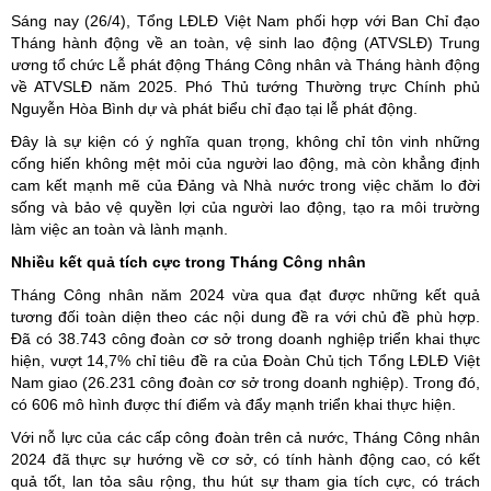
Sáng nay (26/4), Tổng LĐLĐ Việt Nam phối hợp với Ban Chỉ đạo
Tháng hành động về an toàn, vệ sinh lao động (ATVSLĐ) Trung
ương tổ chức Lễ phát động Tháng Công nhân và Tháng hành động
về ATVSLĐ năm 2025. Phó Thủ tướng Thường trực Chính phủ
Nguyễn Hòa Bình dự và phát biểu chỉ đạo tại lễ phát động.
Đây là sự kiện có ý nghĩa quan trọng, không chỉ tôn vinh những
cống hiến không mệt mỏi của người lao động, mà còn khẳng định
cam kết mạnh mẽ của Đảng và Nhà nước trong việc chăm lo đời
sống và bảo vệ quyền lợi của người lao động, tạo ra môi trường
làm việc an toàn và lành mạnh.
Nhiều kết quả tích cực trong Tháng Công nhân
Tháng Công nhân năm 2024 vừa qua đạt được những kết quả
tương đối toàn diện theo các nội dung đề ra với chủ đề phù hợp.
Đã có 38.743 công đoàn cơ sở trong doanh nghiệp triển khai thực
hiện, vượt 14,7% chỉ tiêu đề ra của Đoàn Chủ tịch Tổng LĐLĐ Việt
Nam giao (26.231 công đoàn cơ sở trong doanh nghiệp). Trong đó,
có 606 mô hình được thí điểm và đẩy mạnh triển khai thực hiện.
Với nỗ lực của các cấp công đoàn trên cả nước, Tháng Công nhân
2024 đã thực sự hướng về cơ sở, có tính hành động cao, có kết
quả tốt, lan tỏa sâu rộng, thu hút sự tham gia tích cực, có trách