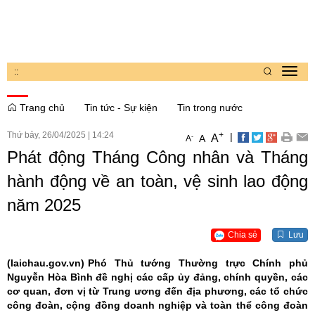
:
:
Toggl
navig
Trang chủ
Tin tức - Sự kiện
Tin trong nước
Thứ bảy, 26/04/2025
|
14:24
+
|
A
-
A
A
Phát động Tháng Công nhân và Tháng
hành động về an toàn, vệ sinh lao động
năm 2025
Chia sẻ
Lưu
(laichau.gov.vn)
Phó Thủ tướng Thường trực Chính phủ
Nguyễn Hòa Bình đề nghị các cấp ủy đảng, chính quyền, các
cơ quan, đơn vị từ Trung ương đến địa phương, các tổ chức
công đoàn, cộng đồng doanh nghiệp và toàn thể công đoàn