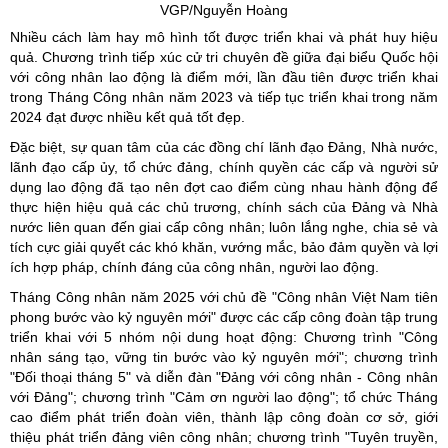
VGP/Nguyễn Hoàng
Nhiều cách làm hay mô hình tốt được triển khai và phát huy hiệu
quả. Chương trình tiếp xúc cử tri chuyên đề giữa đại biểu Quốc hội
với công nhân lao động là điểm mới, lần đầu tiên được triển khai
trong Tháng Công nhân năm 2023 và tiếp tục triển khai trong năm
2024 đạt được nhiều kết quả tốt đẹp.
Đặc biệt, sự quan tâm của các đồng chí lãnh đạo Đảng, Nhà nước,
lãnh đạo cấp ủy, tổ chức đảng, chính quyền các cấp và người sử
dụng lao động đã tạo nên đợt cao điểm cùng nhau hành động để
thực hiện hiệu quả các chủ trương, chính sách của Đảng và Nhà
nước liên quan đến giai cấp công nhân; luôn lắng nghe, chia sẻ và
tích cực giải quyết các khó khăn, vướng mắc, bảo đảm quyền và lợi
ích hợp pháp, chính đáng của công nhân, người lao động.
Tháng Công nhân năm 2025 với chủ đề "Công nhân Việt Nam tiên
phong bước vào kỷ nguyên mới" được các cấp công đoàn tập trung
triển khai với 5 nhóm nội dung hoạt động: Chương trình "Công
nhân sáng tạo, vững tin bước vào kỷ nguyên mới"; chương trình
"Đối thoại tháng 5" và diễn đàn "Đảng với công nhân - Công nhân
với Đảng"; chương trình "Cảm ơn người lao động"; tổ chức Tháng
cao điểm phát triển đoàn viên, thành lập công đoàn cơ sở, giới
thiệu phát triển đảng viên công nhân; chương trình "Tuyên truyền,