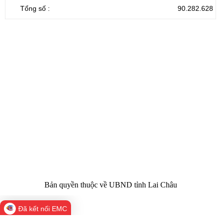
Tổng số :
90.282.628
CỔNG THÔNG TIN ĐIỆN TỬ TỈNH LAI CHÂU
Cơ quan chủ
Ủy ban nhân dân tỉnh Lai Châu
quản:
31/GP-TTĐT do Sở Văn hóa, Thể thao và
Giấy phép số:
Du lịch cấp 17/4/2026
Chịu trách
Hoàng Minh Hải - Chánh Văn phòng UBND
nhiệm chính:
tỉnh Lai Châu
Trụ sở:
Tầng 1,2,3 nhà B - Trung tâm Hành chính -
Điện thoại | Fax:
Chính trị tỉnh Lai Châu
Email:
02133.876.337; 02133.876.359 |
02133.876.356
laichau@chinhphu.vn
Bản quyền thuộc về UBND tỉnh Lai Châu
Đã kết nối EMC