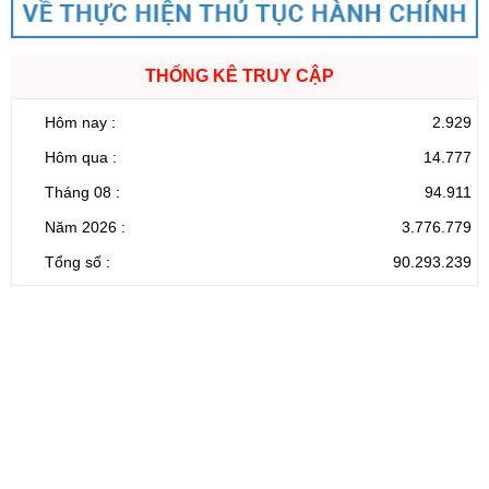
THỐNG KÊ TRUY CẬP
Hôm nay :
2.929
Hôm qua :
14.777
Tháng 08 :
94.911
Năm 2026 :
3.776.779
Tổng số :
90.293.239
CỔNG THÔNG TIN ĐIỆN TỬ TỈNH LAI CHÂU
Cơ quan chủ
Ủy ban nhân dân tỉnh Lai Châu
quản:
31/GP-TTĐT do Sở Văn hóa, Thể thao và
Giấy phép số:
Du lịch cấp 17/4/2026
Chịu trách
Hoàng Minh Hải - Chánh Văn phòng UBND
nhiệm chính:
tỉnh Lai Châu
Trụ sở:
Tầng 1,2,3 nhà B - Trung tâm Hành chính -