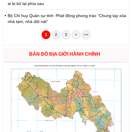
ai bị bỏ lại phía sau
Bộ Chỉ huy Quân sự tỉnh: Phát động phong trào “Chung tay xóa
nhà tạm, nhà dột nát”
1
2
3
»
»»
BẢN ĐỒ ĐỊA GIỚI HÀNH CHÍNH