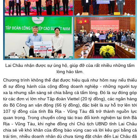
Lai Châu nhận được sự ủng hộ, giúp đỡ của rất nhiều những tấm
lòng hảo tâm.
Chương trình không thể đạt được hiệu quả như hôm nay nếu thiếu
đi sự đồng hành của cộng đồng doanh nghiệp - những người tuy
xa lạ nhưng sẵn sàng sẻ chia bằng cả tấm lòng. Đó là sự đóng góp
từ các đơn vị lớn như Tập đoàn Viettel (20 tỷ đồng), các ngân hàng
do Bộ Công an vận động (66 tỷ đồng), đặc biệt là sự hỗ trợ lên tới
107 tỷ đồng của tỉnh Bà Rịa - Vũng Tàu đã trở thành nguồn lực
quan trọng. Trong chuyến công tác trao đổi kinh nghiệm tại tỉnh Bà
Rịa - Vũng Tàu, khi nghe đồng chí Chủ tịch UBND tỉnh Lai Châu
chia sẻ về khó khăn của đồng bào vùng cao và lời kêu gọi bằng cả
trái tim, nhiều doanh nhân dù chưa từng đặt chân đến Lai Châu đã