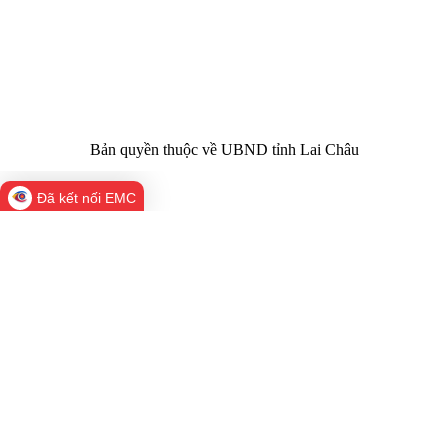
Điện thoại | Fax:
Chính trị tỉnh Lai Châu
Email:
02133.876.337; 02133.876.359 |
02133.876.356
laichau@chinhphu.vn
Bản quyền thuộc về UBND tỉnh Lai Châu
Đã kết nối EMC