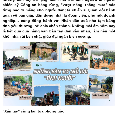
chiến sỹ Công an băng rừng, “vượt nắng, thắng mưa” vác
từng bao xi măng cho người dân; là chiến sĩ Quân đội hành
quân về bản giúp dân dựng nhà; là đoàn viên, phụ nữ, doanh
nghiệp… cùng đồng hành với Nhân dân xoá nhà tạm bằng
tình yêu thương, sẻ chia chân thành. Những mái ấm hôm nay
là kết quả của hàng vạn bàn tay đan vào nhau, làm nên một
khối nhân ái bền chặt giữa đại ngàn biên cương.
“Xắn tay” cùng lan toả phong trào