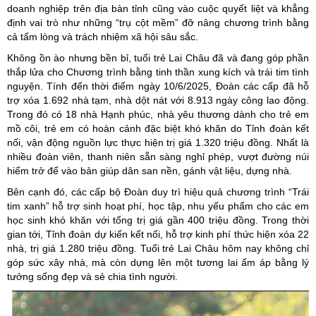
doanh nghiệp trên địa bàn tỉnh cũng vào cuộc quyết liệt và khẳng
định vai trò như những “trụ cột mềm” đỡ nâng chương trình bằng
cả tấm lòng và trách nhiệm xã hội sâu sắc.
Không ồn ào nhưng bền bỉ, tuổi trẻ Lai Châu đã và đang góp phần
thắp lửa cho Chương trình bằng tinh thần xung kích và trái tim tình
nguyện. Tính đến thời điểm ngày 10/6/2025, Đoàn các cấp đã hỗ
trợ xóa 1.692 nhà tạm, nhà dột nát với 8.913 ngày công lao động.
Trong đó có 18 nhà Hạnh phúc, nhà yêu thương dành cho trẻ em
mồ côi, trẻ em có hoàn cảnh đặc biệt khó khăn do Tỉnh đoàn kết
nối, vận động nguồn lực thực hiện trị giá 1.320 triệu đồng. Nhất là
nhiều đoàn viên, thanh niên sẵn sàng nghỉ phép, vượt đường núi
hiểm trở để vào bản giúp dân san nền, gánh vật liệu, dựng nhà.
Bên cạnh đó, các cấp bộ Đoàn duy trì hiệu quả chương trình “Trái
tim xanh” hỗ trợ sinh hoạt phí, học tập, nhu yếu phẩm cho các em
học sinh khó khăn với tổng trị giá gần 400 triệu đồng. Trong thời
gian tới, Tỉnh đoàn dự kiến kết nối, hỗ trợ kinh phí thức hiện xóa 22
nhà, trị giá 1.280 triệu đồng. Tuổi trẻ Lai Châu hôm nay không chỉ
góp sức xây nhà, mà còn dựng lên một tương lai ấm áp bằng lý
tưởng sống đẹp và sẻ chia tình người.