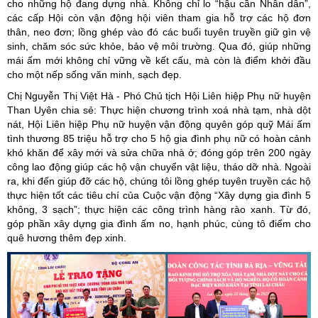
cho những hộ đang dựng nhà. Không chỉ lo “hậu cần Nhân dân”,
các cấp Hội còn vận động hội viên tham gia hỗ trợ các hộ đơn
thân, neo đơn; lồng ghép vào đó các buổi tuyên truyền giữ gìn vệ
sinh, chăm sóc sức khỏe, bảo vệ môi trường. Qua đó, giúp những
mái ấm mới không chỉ vững về kết cấu, mà còn là điểm khởi đầu
cho một nếp sống văn minh, sạch đẹp.
Chị Nguyễn Thị Việt Hà - Phó Chủ tịch Hội Liên hiệp Phụ nữ huyện
Than Uyên chia sẻ: Thực hiện chương trình xoá nhà tạm, nhà dột
nát, Hội Liên hiệp Phụ nữ huyện vận động quyên góp quỹ Mái ấm
tình thương 85 triệu hỗ trợ cho 5 hộ gia đình phụ nữ có hoàn cảnh
khó khăn để xây mới và sửa chữa nhà ở; đóng góp trên 200 ngày
công lao động giúp các hộ vận chuyển vật liệu, tháo dỡ nhà. Ngoài
ra, khi đến giúp đỡ các hộ, chúng tôi lồng ghép tuyên truyền các hộ
thực hiện tốt các tiêu chí của Cuộc vận động “Xây dựng gia đình 5
không, 3 sạch”; thực hiện các công trình hàng rào xanh. Từ đó,
góp phần xây dựng gia đình ấm no, hạnh phúc, cùng tô điểm cho
quê hương thêm đẹp xinh.