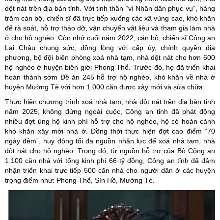
dột nát trên địa bàn tỉnh. Với tinh thần “vì Nhân dân phục vụ”, hàng
trăm cán bộ, chiến sĩ đã trực tiếp xuống các xã vùng cao, khó khăn
để rà soát, hỗ trợ tháo dỡ, vận chuyển vật liệu và tham gia làm nhà
ở cho hộ nghèo. Còn nhớ cuối năm 2022, cán bộ, chiến sĩ Công an
Lai Châu chung sức, đồng lòng với cấp ủy, chính quyền địa
phương, bộ đội biên phòng xoá nhà tạm, nhà dột nát cho hơn 600
hộ nghèo ở huyện biên giới Phong Thổ. Trước đó, họ đã triển khai
hoàn thành sớm Đề án 245 hỗ trợ hộ nghèo, khó khăn về nhà ở
huyện Mường Tè với hơn 1.000 căn được xây mới và sửa chữa.
Thực hiện chương trình xoá nhà tạm, nhà dột nát trên địa bàn tỉnh
năm 2025, không đứng ngoài cuộc, Công an tỉnh đã phát động
nhiều đợt ủng hộ kinh phí hỗ trợ cho hộ nghèo, hộ có hoàn cảnh
khó khăn xây mới nhà ở. Đồng thời thực hiện đợt cao điểm “70
ngày đêm”, huy động tối đa nguồn nhân lực để xoá nhà tạm, nhà
dột nát cho hộ nghèo. Trong đó, từ nguồn hỗ trợ của Bộ Công an
1.100 căn nhà với tổng kinh phí 66 tỷ đồng, Công an tỉnh đã đảm
nhận triển khai trực tiếp 500 căn nhà cho người dân ở các huyện
trọng điểm như: Phong Thổ, Sìn Hồ, Mường Tè.