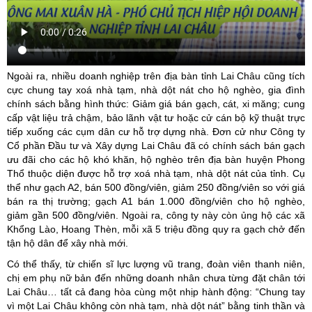
Ngoài ra, nhiều doanh nghiệp trên địa bàn tỉnh Lai Châu cũng tích
cực chung tay xoá nhà tạm, nhà dột nát cho hộ nghèo, gia đình
chính sách bằng hình thức: Giảm giá bán gạch, cát, xi măng; cung
cấp vật liệu trả chậm, bảo lãnh vật tư hoặc cử cán bộ kỹ thuật trực
tiếp xuống các cụm dân cư hỗ trợ dựng nhà. Đơn cử như Công ty
Cổ phần Đầu tư và Xây dựng Lai Châu đã có chính sách bán gạch
ưu đãi cho các hộ khó khăn, hộ nghèo trên địa bàn huyện Phong
Thổ thuộc diện được hỗ trợ xoá nhà tạm, nhà dột nát của tỉnh. Cụ
thể như gạch A2, bán 500 đồng/viên, giảm 250 đồng/viên so với giá
bán ra thị trường; gạch A1 bán 1.000 đồng/viên cho hộ nghèo,
giảm gần 500 đồng/viên. Ngoài ra, công ty này còn ủng hộ các xã
Khổng Lào, Hoang Thèn, mỗi xã 5 triệu đồng quy ra gạch chở đến
tận hộ dân để xây nhà mới.
Có thể thấy, từ chiến sĩ lực lượng vũ trang, đoàn viên thanh niên,
chị em phụ nữ bản đến những doanh nhân chưa từng đặt chân tới
Lai Châu… tất cả đang hòa cùng một nhịp hành động: “Chung tay
vì một Lai Châu không còn nhà tạm, nhà dột nát” bằng tinh thần và