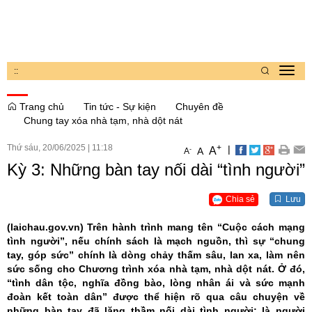
:
:
Toggl
navig
Trang chủ
Tin tức - Sự kiện
Chuyên đề
Chung tay xóa nhà tạm, nhà dột nát
Thứ sáu, 20/06/2025
|
11:18
+
|
A
-
A
A
Kỳ 3: Những bàn tay nối dài “tình người”
Chia sẻ
Lưu
(laichau.gov.vn)
Trên hành trình mang tên “Cuộc cách mạng
tình người”, nếu chính sách là mạch nguồn, thì sự “chung
tay, góp sức” chính là dòng chảy thấm sâu, lan xa, làm nên
sức sống cho Chương trình xóa nhà tạm, nhà dột nát. Ở đó,
“tình dân tộc, nghĩa đồng bào, lòng nhân ái và sức mạnh
đoàn kết toàn dân” được thể hiện rõ qua câu chuyện về
những bàn tay đã lặng thầm nối dài tình người; là người