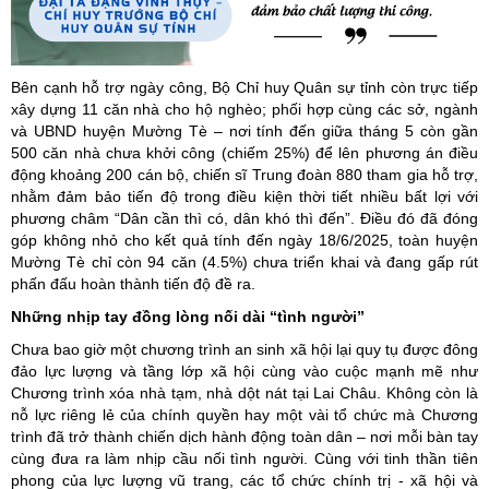
Bên cạnh hỗ trợ ngày công, Bộ Chỉ huy Quân sự tỉnh còn trực tiếp
xây dựng 11 căn nhà cho hộ nghèo; phối hợp cùng các sở, ngành
và UBND huyện Mường Tè – nơi tính đến giữa tháng 5 còn gần
500 căn nhà chưa khởi công (chiếm 25%) để lên phương án điều
động khoảng 200 cán bộ, chiến sĩ Trung đoàn 880 tham gia hỗ trợ,
nhằm đảm bảo tiến độ trong điều kiện thời tiết nhiều bất lợi với
phương châm “Dân cần thì có, dân khó thì đến”. Điều đó đã đóng
góp không nhỏ cho kết quả tính đến ngày 18/6/2025, toàn huyện
Mường Tè chỉ còn 94 căn (4.5%) chưa triển khai và đang gấp rút
phấn đấu hoàn thành tiến độ đề ra.
Những nhịp tay đồng lòng nối dài “tình người”
Chưa bao giờ một chương trình an sinh xã hội lại quy tụ được đông
đảo lực lượng và tầng lớp xã hội cùng vào cuộc mạnh mẽ như
Chương trình xóa nhà tạm, nhà dột nát tại Lai Châu. Không còn là
nỗ lực riêng lẻ của chính quyền hay một vài tổ chức mà Chương
trình đã trở thành chiến dịch hành động toàn dân – nơi mỗi bàn tay
cùng đưa ra làm nhịp cầu nối tình người. Cùng với tinh thần tiên
phong của lực lượng vũ trang, các tổ chức chính trị - xã hội và