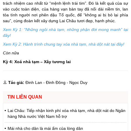
trách nhiệm cao nhất từ “mệnh lệnh trái tim”. Đó là kết quả của sự
vào cuộc toàn diện, của hàng vạn bàn tay đã nối dài niềm tin, lan
tỏa tình người nơi phên dậu Tổ quốc, để “không ai bị bỏ lại phía
sau”, cùng đoàn kết xây dựng Lai Châu tươi đẹp, hạnh phúc.
Xem Kỳ 1: “Những ngôi nhà tạm, những phận đời mong manh” tại
đây!
Xem Kỳ 2: Hành trình chung tay xóa nhà tạm, nhà dột nát tại đây!
Còn nữa
Kỳ 4: Xoá nhà tạm – Xây tương lai
Tác giả:
Đinh Lan - Đinh Đông - Ngọc Duy
TIN LIÊN QUAN
Lai Châu: Tiếp nhận kinh phí xóa nhà tạm, nhà dột nát do Ngân
hàng Nhà nước Việt Nam hỗ trợ
Mái nhà cho dân là mái ấm của lòng dân