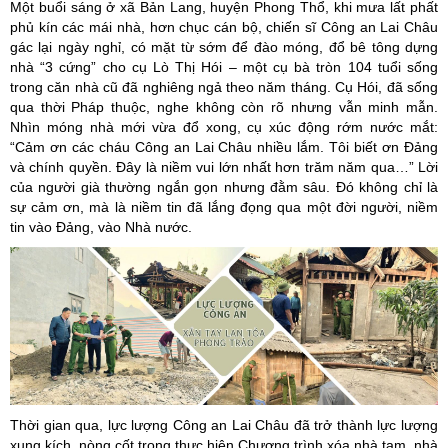
Một buổi sáng ở xã Bản Lang, huyện Phong Thổ, khi mưa lất phất
phủ kín các mái nhà, hơn chục cán bộ, chiến sĩ Công an Lai Châu
gác lại ngày nghỉ, có mặt từ sớm để đào móng, đổ bê tông dựng
nhà “3 cứng” cho cụ Lò Thị Hói – một cụ bà tròn 104 tuổi sống
trong căn nhà cũ đã nghiêng ngả theo năm tháng. Cụ Hói, đã sống
qua thời Pháp thuộc, nghe không còn rõ nhưng vẫn minh mẫn.
Nhìn móng nhà mới vừa đổ xong, cụ xúc động rớm nước mắt:
“Cảm ơn các cháu Công an Lai Châu nhiều lắm. Tôi biết ơn Đảng
và chính quyền. Đây là niềm vui lớn nhất hơn trăm năm qua…” Lời
của người già thường ngắn gọn nhưng đằm sâu. Đó không chỉ là
sự cảm ơn, mà là niềm tin đã lắng đọng qua một đời người, niềm
tin vào Đảng, vào Nhà nước.
Thời gian qua, lực lượng Công an Lai Châu đã trở thành lực lượng
xung kích, nòng cốt trong thực hiện Chương trình xóa nhà tạm, nhà