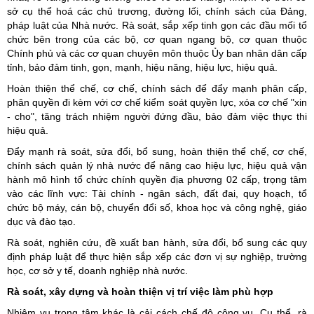
sở cụ thể hoá các chủ trương, đường lối, chính sách của Đảng,
pháp luật của Nhà nước. Rà soát, sắp xếp tinh gọn các đầu mối tổ
chức bên trong của các bộ, cơ quan ngang bộ, cơ quan thuộc
Chính phủ và các cơ quan chuyên môn thuộc Ủy ban nhân dân cấp
tỉnh, bảo đảm tinh, gọn, mạnh, hiệu năng, hiệu lực, hiệu quả.
Hoàn thiện thể chế, cơ chế, chính sách để đẩy mạnh phân cấp,
phân quyền đi kèm với cơ chế kiểm soát quyền lực, xóa cơ chế "xin
- cho", tăng trách nhiệm người đứng đầu, bảo đảm việc thực thi
hiệu quả.
Đẩy mạnh rà soát, sửa đổi, bổ sung, hoàn thiện thể chế, cơ chế,
chính sách quản lý nhà nước để nâng cao hiệu lực, hiệu quả vận
hành mô hình tổ chức chính quyền địa phương 02 cấp, trọng tâm
vào các lĩnh vực: Tài chính - ngân sách, đất đai, quy hoạch, tổ
chức bộ máy, cán bộ, chuyển đổi số, khoa học và công nghệ, giáo
dục và đào tạo.
Rà soát, nghiên cứu, đề xuất ban hành, sửa đổi, bổ sung các quy
định pháp luật để thực hiện sắp xếp các đơn vị sự nghiệp, trường
học, cơ sở y tế, doanh nghiệp nhà nước.
Rà soát, xây dựng và hoàn thiện vị trí việc làm phù hợp
Nhiệm vụ trọng tâm khác là cải cách chế độ công vụ. Cụ thể, rà