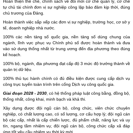
Hoàn thiện thể chế, chính sách về đổi mới cơ chế quản lý, cơ chế
tự chủ tài chính đơn vị sự nghiệp công lập bảo đảm kịp thời, đúng
chủ trương của Đảng.
Hoàn thành việc sắp xếp các đơn vị sự nghiệp, trường học, cơ sở y
tế, doanh nghiệp nhà nước.
100% các nền tảng số quốc gia, nền tảng số dùng chung của
ngành, lĩnh vực phục vụ Chính phủ số được hoàn thành và đưa
vào sử dụng thống nhất từ trung ương đến địa phương theo đúng
kế hoạch.
100% bộ, ngành, địa phương đạt cấp độ 3 mức độ trưởng thành về
quản trị dữ liệu.
100% thủ tục hành chính có đủ điều kiện được cung cấp dịch vụ
công trực tuyến toàn trình trên cổng Dịch vụ công quốc gia.
Giai đoạn 2028 - 2030
, có hệ thống pháp luật công bằng, đồng bộ,
thống nhất, công khai, minh bạch và khả thi.
Xây dựng được đội ngũ cán bộ, công chức, viên chức chuyên
nghiệp, có chất lượng cao, có số lượng, cơ cấu hợp lý; đội ngũ cán
bộ các cấp, nhất là cấp chiến lược, đủ phẩm chất, năng lực và uy
tín, ngang tầm nhiệm vụ; đội ngũ cán bộ, công chức cấp xã đáp
ứng tốt yêu cầu nhiệm vụ thời kỳ mới.