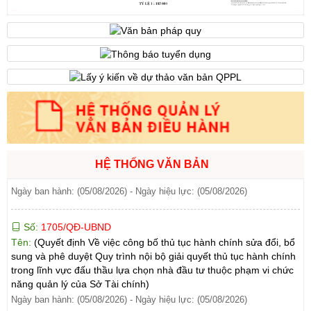
303/2026/NĐ-CP ngày 01/8/2026 của Chính phủ sửa đổi, bổ
sung một số điều của Nghị định số 32/2024/NĐ-CP ngày
15/3/2024 của Chính phủ về quản lý, phát triển cụm công nghiệp)
Ngày ban hành: (06/08/2026)
Số:
1701/QĐ-UBND
Tên:
(Quyết định Về việc công bố thủ tục hành chính được sửa
đổi, bổ sung và phê duyệt Quy trình nội bộ giải quyết trong lĩnh
vực thành lập và hoạt động của hộ kinh doanh thuộc phạm vi
chức năng quản lý của Sở Tài chính)
HỆ THỐNG VĂN BẢN
Ngày ban hành: (05/08/2026)
-
Ngày hiệu lực: (05/08/2026)
Số:
1705/QĐ-UBND
Tên:
(Quyết định Về việc công bố thủ tục hành chính sửa đổi, bổ
sung và phê duyệt Quy trình nội bộ giải quyết thủ tục hành chính
trong lĩnh vực đấu thầu lựa chọn nhà đầu tư thuộc phạm vi chức
năng quản lý của Sở Tài chính)
Ngày ban hành: (05/08/2026)
-
Ngày hiệu lực: (05/08/2026)
Số:
1700/QĐ-UBND