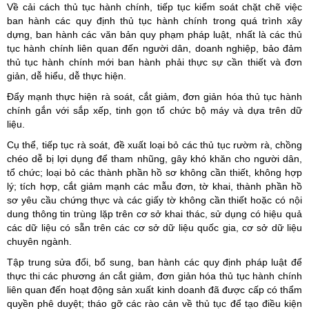
Về cải cách thủ tục hành chính, tiếp tục kiểm soát chặt chẽ việc
ban hành các quy định thủ tục hành chính trong quá trình xây
dựng, ban hành các văn bản quy phạm pháp luật, nhất là các thủ
tục hành chính liên quan đến người dân, doanh nghiệp, bảo đảm
thủ tục hành chính mới ban hành phải thực sự cần thiết và đơn
giản, dễ hiểu, dễ thực hiện.
Đẩy mạnh thực hiện rà soát, cắt giảm, đơn giản hóa thủ tục hành
chính gắn với sắp xếp, tinh gọn tổ chức bộ máy và dựa trên dữ
liệu.
Cụ thể, tiếp tục rà soát, đề xuất loại bỏ các thủ tục rườm rà, chồng
chéo dễ bị lợi dụng để tham nhũng, gây khó khăn cho người dân,
tổ chức; loại bỏ các thành phần hồ sơ không cần thiết, không hợp
lý; tích hợp, cắt giảm mạnh các mẫu đơn, tờ khai, thành phần hồ
sơ yêu cầu chứng thực và các giấy tờ không cần thiết hoặc có nội
dung thông tin trùng lặp trên cơ sở khai thác, sử dụng có hiệu quả
các dữ liệu có sẵn trên các cơ sở dữ liệu quốc gia, cơ sở dữ liệu
chuyên ngành.
Tập trung sửa đổi, bổ sung, ban hành các quy định pháp luật để
thực thi các phương án cắt giảm, đơn giản hóa thủ tục hành chính
liên quan đến hoạt động sản xuất kinh doanh đã được cấp có thẩm
quyền phê duyệt; tháo gỡ các rào cản về thủ tục để tạo điều kiện