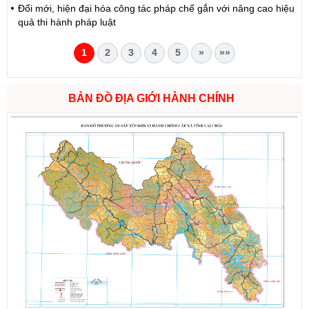
Đổi mới, hiện đại hóa công tác pháp chế gắn với nâng cao hiệu
quả thi hành pháp luật
1
2
3
4
5
»
»»
BẢN ĐỒ ĐỊA GIỚI HÀNH CHÍNH
Số:
1721/QĐ-UBND
Tên:
(Quyết định Phê duyệt phương án đấu giá quyền sử dụng
đất đối với 04 thửa đất thương mại, dịch vụ năm 2026 trên địa
bàn tỉnh Lai Châu)
Ngày ban hành: (07/08/2026)
-
Ngày hiệu lực: (07/08/2026)
Số:
6731/UBND-KTN
Tên:
(Công văn V/v triển khai thực hiện Nghị định số