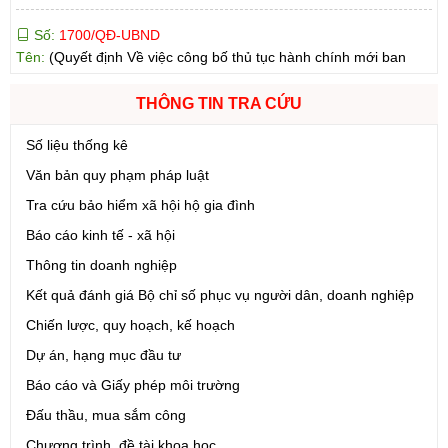
Tên:
(Quyết định Về việc công bố thủ tục hành chính mới ban
hành và Phê duyệt quy trình nội bộ giải quyết lĩnh vực đăng ký
hoạt động của Ngân hàng Chính sách xã hội thuộc phạm vi chức
năng quản lý của Sở Tài chính)
Ngày ban hành: (05/08/2026)
-
Ngày hiệu lực: (05/08/2026)
THÔNG TIN TRA CỨU
Số liệu thống kê
Số:
1699/QĐ-UBND
Tên:
(Quyết định Ban hành Từ điển dữ liệu dùng chung tỉnh Lai
Văn bản quy phạm pháp luật
Châu (Phiên bản 1.0))
Tra cứu bảo hiểm xã hội hộ gia đình
Ngày ban hành: (05/08/2026)
-
Ngày hiệu lực: (05/08/2026)
Báo cáo kinh tế - xã hội
Thông tin doanh nghiệp
Số:
1721/QĐ-UBND
Tên:
(Quyết định Phê duyệt phương án đấu giá quyền sử dụng
Kết quả đánh giá Bộ chỉ số phục vụ người dân, doanh nghiệp
đất đối với 04 thửa đất thương mại, dịch vụ năm 2026 trên địa
Chiến lược, quy hoạch, kế hoạch
bàn tỉnh Lai Châu)
Ngày ban hành: (07/08/2026)
-
Ngày hiệu lực: (07/08/2026)
Dự án, hạng mục đầu tư
Báo cáo và Giấy phép môi trường
Số:
6731/UBND-KTN
Đấu thầu, mua sắm công
Tên:
(Công văn V/v triển khai thực hiện Nghị định số
Chương trình, đề tài khoa học
303/2026/NĐ-CP ngày 01/8/2026 của Chính phủ sửa đổi, bổ