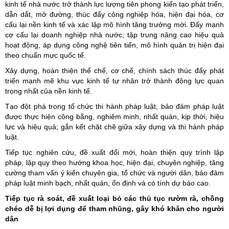
kinh tế nhà nước trở thành lực lượng tiên phong kiến tạo phát triển,
dẫn dắt, mở đường, thúc đẩy công nghiệp hóa, hiện đại hóa, cơ
cấu lại nền kinh tế và xác lập mô hình tăng trưởng mới. Đẩy mạnh
cơ cấu lại doanh nghiệp nhà nước; tập trung nâng cao hiệu quả
hoạt động, áp dụng công nghệ tiên tiến, mô hình quản trị hiện đại
theo chuẩn mực quốc tế.
Xây dựng, hoàn thiện thể chế, cơ chế, chính sách thúc đẩy phát
triển mạnh mẽ khu vực kinh tế tư nhân trở thành động lực quan
trọng nhất của nền kinh tế.
Tạo đột phá trong tổ chức thi hành pháp luật, bảo đảm pháp luật
được thực hiện công bằng, nghiêm minh, nhất quán, kịp thời, hiệu
lực và hiệu quả; gắn kết chặt chẽ giữa xây dựng và thi hành pháp
luật.
Tiếp tục nghiên cứu, đề xuất đổi mới, hoàn thiện quy trình lập
pháp, lập quy theo hướng khoa học, hiện đại, chuyên nghiệp, tăng
cường tham vấn ý kiến chuyên gia, tổ chức và người dân, bảo đảm
pháp luật minh bạch, nhất quán, ổn định và có tính dự báo cao.
Tiếp tục rà soát, đề xuất loại bỏ các thủ tục rườm rà, chồng
chéo dễ bị lợi dụng để tham nhũng, gây khó khăn cho người
dân