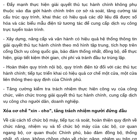
- Đẩy mạnh thực hiện giải quyết thủ tục hành chính không phụ
thuộc vào địa giới hành chính trên cơ sở rà soát, tăng cường tái
cấu trúc quy trình, khai thác có hiệu quả các dữ liệu đã được số
hóa và các biểu mẫu điện tử tương tác để cung cấp dịch vụ công
trực tuyến toàn trình.
- Xây dựng, nâng cấp và vận hành có hiệu quả hệ thống thông tin
giải quyết thủ tục hành chính theo mô hình tập trung, tích hợp trên
cổng Dịch vụ công quốc gia, bảo đảm thống nhất, đồng bộ, dễ thực
hiện, giúp tiết kiệm thời gian, chi phí và tránh đầu tư trùng lặp.
- Hoàn thiện quy trình nội bộ, quy trình điện tử đối với các thủ tục
hành chính; tiếp tục triển khai có hiệu quả cơ chế một cửa, một cửa
liên thông theo quy định của Chính phủ.
- Tăng cường kiểm tra trách nhiệm thực hiện công vụ của công
chức, viên chức trong giải quyết thủ tục hành chính, cung cấp dịch
vụ công cho người dân, doanh nghiệp.
Xóa cơ chế "xin - cho", tăng trách nhiệm người đứng đầu
Về cải cách tổ chức bộ máy, tiếp tục rà soát, hoàn thiện quy định về
chức năng, nhiệm vụ và tổ chức bộ máy của các bộ, cơ quan
ngang bộ, cơ quan thuộc Chính phủ, bảo đảm đồng bộ, thống
nhất, rõ ràng, không chồng chéo về chức năng, nhiệm vụ trên cơ