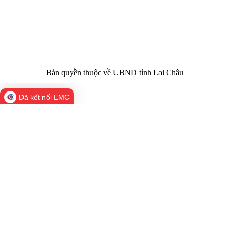
Điện thoại | Fax:
Chính trị tỉnh Lai Châu
Email:
02133.876.337; 02133.876.359 |
02133.876.356
laichau@chinhphu.vn
Bản quyền thuộc về UBND tỉnh Lai Châu
Đã kết nối EMC