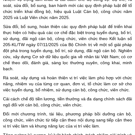
soát, sửa đổi, bổ sung, ban hành mới các quy định pháp luật để tổ
chức triển khai đồng bộ, hiệu quả Luật Cán bộ, công chức năm
2025 và Luật Viên chức năm 2025.
Sửa đổi, bổ sung, hoàn thiện các quy định pháp luật để triển khai
thực hiện có hiệu quả các cơ chế đặc biệt trong tuyển dụng, bố trí,
sử dụng, đãi ngộ cán bộ, công chức, viên chức theo Kết luận số
205-KL/TW ngày 07/11/2025 của Bộ Chính trị về một số giải pháp
đột phá trong tuyển dụng, bố trí, sử dụng, đãi ngộ cán bộ. Nghiên
cứu, xây dựng Cơ sở dữ liệu quốc gia về nhân tài Việt Nam; có cơ
chế theo dõi, đánh giá, sàng lọc thường xuyên, công khai, minh
bạch.
Rà soát, xây dựng và hoàn thiện vị trí việc làm phù hợp với chức
năng, nhiệm vụ của từng cơ quan, đơn vị, tổ chức làm cơ sở cho
việc tuyển dụng, bổ nhiệm, sử dụng cán bộ, công chức, viên chức.
Cải cách chế độ tiền lương, tiền thưởng và đa dạng chính sách đãi
ngộ đối với cán bộ, công chức, viên chức.
Đổi mới chương trình, tài liệu, phương pháp bồi dưỡng cán bộ,
công chức, viên chức từ tiếp cận theo nội dung sang tiếp cận theo
vị trí việc làm và khung năng lực của vị trí việc làm.
Tăng cường kỷ cương, kỷ luật hành chính, trách nhiệm giải trình và