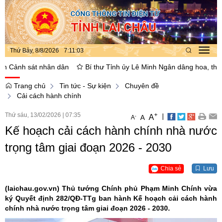
Thứ Bảy, 8/8/2026
7
:
11
:
04
Toggl
navig
nh sát nhân dân
Bí thư Tỉnh ủy Lê Minh Ngân dâng hoa, thắp hương
Trang chủ
Tin tức - Sự kiện
Chuyên đề
Cải cách hành chính
Thứ sáu, 13/02/2026
|
07:35
+
|
A
-
A
A
Kế hoạch cải cách hành chính nhà nước
trọng tâm giai đoạn 2026 - 2030
Chia sẻ
Lưu
(laichau.gov.vn)
Thủ tướng Chính phủ Phạm Minh Chính vừa
ký Quyết định 282/QĐ-TTg ban hành Kế hoạch cải cách hành
chính nhà nước trọng tâm giai đoạn 2026 - 2030.