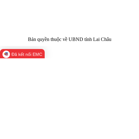
Email:
02133.876.337; 02133.876.359 |
02133.876.356
laichau@chinhphu.vn
Bản quyền thuộc về UBND tỉnh Lai Châu
Đã kết nối EMC