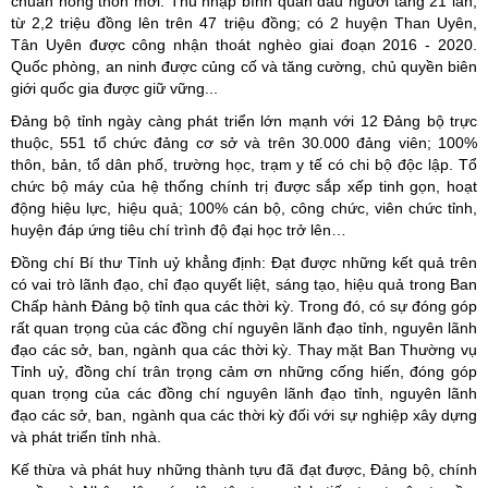
chuẩn nông thôn mới. Thu nhập bình quân đầu người tăng 21 lần,
từ 2,2 triệu đồng lên trên 47 triệu đồng; có 2 huyện Than Uyên,
Tân Uyên được công nhận thoát nghèo giai đoạn 2016 - 2020.
Quốc phòng, an ninh được củng cố và tăng cường, chủ quyền biên
giới quốc gia được giữ vững...
Đảng bộ tỉnh ngày càng phát triển lớn mạnh với 12 Đảng bộ trực
thuộc, 551 tổ chức đảng cơ sở và trên 30.000 đảng viên; 100%
thôn, bản, tổ dân phố, trường học, trạm y tế có chi bộ độc lập. Tổ
chức bộ máy của hệ thống chính trị được sắp xếp tinh gọn, hoạt
động hiệu lực, hiệu quả; 100% cán bộ, công chức, viên chức tỉnh,
huyện đáp ứng tiêu chí trình độ đại học trở lên…
Đồng chí Bí thư Tỉnh uỷ khẳng định: Đạt được những kết quả trên
có vai trò lãnh đạo, chỉ đạo quyết liệt, sáng tạo, hiệu quả trong Ban
Chấp hành Đảng bộ tỉnh qua các thời kỳ. Trong đó, có sự đóng góp
rất quan trọng của các đồng chí nguyên lãnh đạo tỉnh, nguyên lãnh
đạo các sở, ban, ngành qua các thời kỳ. Thay mặt Ban Thường vụ
Tỉnh uỷ, đồng chí trân trọng cảm ơn những cống hiến, đóng góp
quan trọng của các đồng chí nguyên lãnh đạo tỉnh, nguyên lãnh
đạo các sở, ban, ngành qua các thời kỳ đối với sự nghiệp xây dựng
và phát triển tỉnh nhà.
Kế thừa và phát huy những thành tựu đã đạt được, Đảng bộ, chính