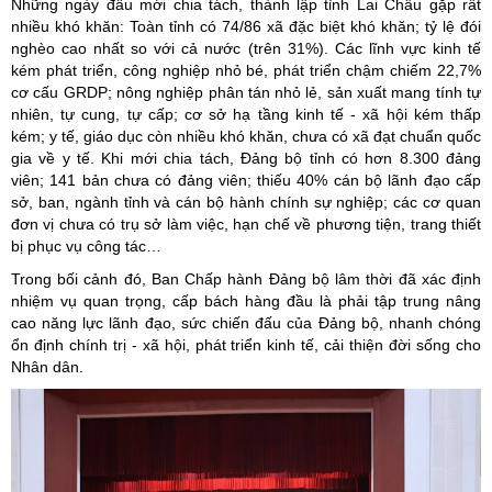
Những ngày đầu mới chia tách, thành lập tỉnh Lai Châu gặp rất
nhiều khó khăn: Toàn tỉnh có 74/86 xã đặc biệt khó khăn; tỷ lệ đói
nghèo cao nhất so với cả nước (trên 31%). Các lĩnh vực kinh tế
kém phát triển, công nghiệp nhỏ bé, phát triển chậm chiếm 22,7%
cơ cấu GRDP; nông nghiệp phân tán nhỏ lẻ, sản xuất mang tính tự
nhiên, tự cung, tự cấp; cơ sở hạ tầng kinh tế - xã hội kém thấp
kém; y tế, giáo dục còn nhiều khó khăn, chưa có xã đạt chuẩn quốc
gia về y tế. Khi mới chia tách, Đảng bộ tỉnh có hơn 8.300 đảng
viên; 141 bản chưa có đảng viên; thiếu 40% cán bộ lãnh đạo cấp
sở, ban, ngành tỉnh và cán bộ hành chính sự nghiệp; các cơ quan
đơn vị chưa có trụ sở làm việc, hạn chế về phương tiện, trang thiết
bị phục vụ công tác…
Trong bối cảnh đó, Ban Chấp hành Đảng bộ lâm thời đã xác định
nhiệm vụ quan trọng, cấp bách hàng đầu là phải tập trung nâng
cao năng lực lãnh đạo, sức chiến đấu của Đảng bộ, nhanh chóng
ổn định chính trị - xã hội, phát triển kinh tế, cải thiện đời sống cho
Nhân dân.