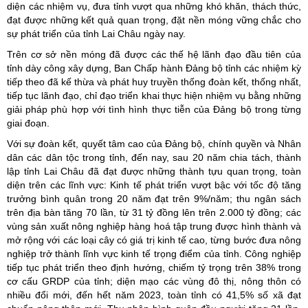
diện các nhiệm vụ, đưa tỉnh vượt qua những khó khăn, thách thức,
đạt được những kết quả quan trọng, đặt nền móng vững chắc cho
sự phát triển của tỉnh Lai Châu ngày nay.
Trên cơ sở nền móng đã được các thế hệ lãnh đạo đầu tiên của
tỉnh dày công xây dựng, Ban Chấp hành Đảng bộ tỉnh các nhiệm kỳ
tiếp theo đã kế thừa và phát huy truyền thống đoàn kết, thống nhất,
tiếp tục lãnh đạo, chỉ đạo triển khai thực hiện nhiệm vụ bằng những
giải pháp phù hợp với tình hình thực tiễn của Đảng bộ trong từng
giai đoạn.
Với sự đoàn kết, quyết tâm cao của Đảng bộ, chính quyền và Nhân
dân các dân tộc trong tỉnh, đến nay, sau 20 năm chia tách, thành
lập tỉnh Lai Châu đã đạt được những thành tựu quan trọng, toàn
diện trên các lĩnh vực: Kinh tế phát triển vượt bậc với tốc độ tăng
trưởng bình quân trong 20 năm đạt trên 9%/năm; thu ngân sách
trên địa bàn tăng 70 lần, từ 31 tỷ đồng lên trên 2.000 tỷ đồng; các
vùng sản xuất nông nghiệp hàng hoá tập trung được hình thành và
mở rộng với các loại cây có giá trị kinh tế cao, từng bước đưa nông
nghiệp trở thành lĩnh vực kinh tế trọng điểm của tỉnh. Công nghiệp
tiếp tục phát triển theo định hướng, chiếm tỷ trọng trên 38% trong
cơ cấu GRDP của tỉnh; diện mạo các vùng đô thị, nông thôn có
nhiều đổi mới, đến hết năm 2023, toàn tỉnh có 41,5% số xã đạt