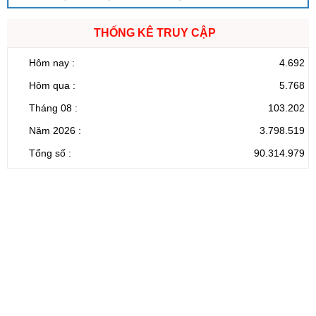
THỐNG KÊ TRUY CẬP
Hôm nay :
4.692
Hôm qua :
5.768
Tháng 08 :
103.202
Năm 2026 :
3.798.519
Tổng số :
90.314.979
CỔNG THÔNG TIN ĐIỆN TỬ TỈNH LAI CHÂU
Cơ quan chủ
Ủy ban nhân dân tỉnh Lai Châu
quản:
31/GP-TTĐT do Sở Văn hóa, Thể thao và
Giấy phép số:
Du lịch cấp 17/4/2026
Chịu trách
Hoàng Minh Hải - Chánh Văn phòng UBND
nhiệm chính:
tỉnh Lai Châu
Trụ sở:
Tầng 1,2,3 nhà B - Trung tâm Hành chính -
Điện thoại | Fax:
Chính trị tỉnh Lai Châu