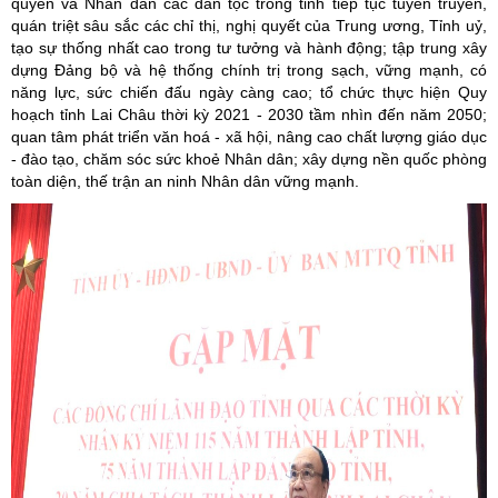
quyền và Nhân dân các dân tộc trong tỉnh tiếp tục tuyên truyền,
quán triệt sâu sắc các chỉ thị, nghị quyết của Trung ương, Tỉnh uỷ,
tạo sự thống nhất cao trong tư tưởng và hành động; tập trung xây
dựng Đảng bộ và hệ thống chính trị trong sạch, vững mạnh, có
năng lực, sức chiến đấu ngày càng cao; tổ chức thực hiện Quy
hoạch tỉnh Lai Châu thời kỳ 2021 - 2030 tầm nhìn đến năm 2050;
quan tâm phát triển văn hoá - xã hội, nâng cao chất lượng giáo dục
- đào tạo, chăm sóc sức khoẻ Nhân dân; xây dựng nền quốc phòng
toàn diện, thế trận an ninh Nhân dân vững mạnh.