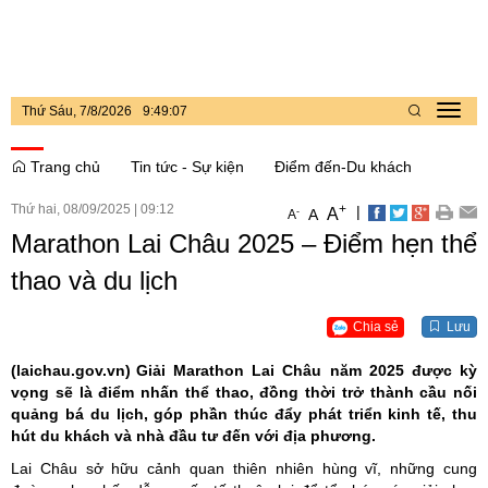
Thứ Sáu, 7/8/2026
9
:
49
:
07
Toggl
navig
Trang chủ
Tin tức - Sự kiện
Điểm đến-Du khách
Thứ hai, 08/09/2025
|
09:12
+
|
A
-
A
A
Marathon Lai Châu 2025 – Điểm hẹn thể
thao và du lịch
Chia sẻ
Lưu
(laichau.gov.vn)
Giải Marathon Lai Châu năm 2025 được kỳ
vọng sẽ là điểm nhấn thể thao, đồng thời trở thành cầu nối
quảng bá du lịch, góp phần thúc đẩy phát triển kinh tế, thu
hút du khách và nhà đầu tư đến với địa phương.
Lai Châu sở hữu cảnh quan thiên nhiên hùng vĩ, những cung