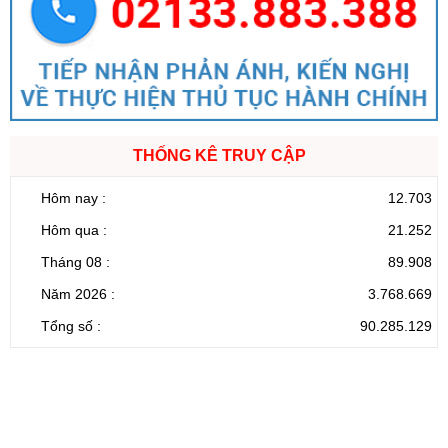
THỐNG KÊ TRUY CẬP
Hôm nay :
12.703
Hôm qua :
21.252
Tháng 08 :
89.908
Năm 2026 :
3.768.669
Tổng số :
90.285.129
CỔNG THÔNG TIN ĐIỆN TỬ TỈNH LAI CHÂU
Cơ quan chủ
Ủy ban nhân dân tỉnh Lai Châu