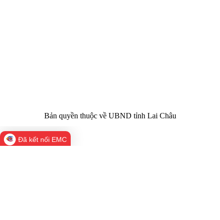
quản:
31/GP-TTĐT do Sở Văn hóa, Thể thao và
Giấy phép số:
Du lịch cấp 17/4/2026
Chịu trách
Hoàng Minh Hải - Chánh Văn phòng UBND
nhiệm chính:
tỉnh Lai Châu
Trụ sở:
Tầng 1,2,3 nhà B - Trung tâm Hành chính -
Điện thoại | Fax:
Chính trị tỉnh Lai Châu
Email:
02133.876.337; 02133.876.359 |
02133.876.356
laichau@chinhphu.vn
Bản quyền thuộc về UBND tỉnh Lai Châu
Đã kết nối EMC