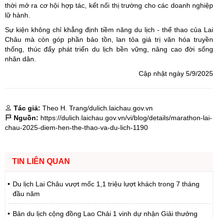
thời mở ra cơ hội hợp tác, kết nối thị trường cho các doanh nghiệp
lữ hành.
Sự kiện không chỉ khẳng định tiềm năng du lịch - thể thao của Lai
Châu mà còn góp phần bảo tồn, lan tỏa giá trị văn hóa truyền
thống, thúc đẩy phát triển du lịch bền vững, nâng cao đời sống
nhân dân.
Cập nhật ngày 5/9/2025
Tác giả:
Theo H. Trang/dulich.laichau.gov.vn
Nguồn:
https://dulich.laichau.gov.vn/vi/blog/details/marathon-lai-
chau-2025-diem-hen-the-thao-va-du-lich-1190
TIN LIÊN QUAN
Du lịch Lai Châu vượt mốc 1,1 triệu lượt khách trong 7 tháng
đầu năm
Bản du lịch cộng đồng Lao Chải 1 vinh dự nhận Giải thưởng