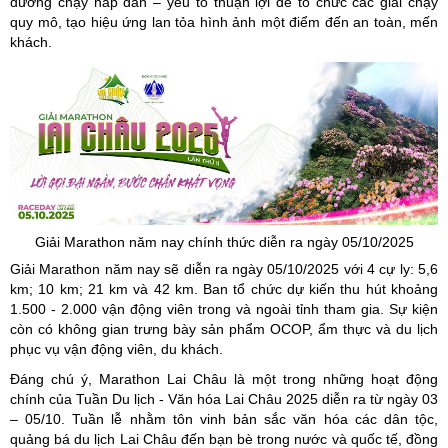
đường chạy hấp dẫn – yếu tố thuận lợi để tổ chức các giải chạy
quy mô, tạo hiệu ứng lan tỏa hình ảnh một điểm đến an toàn, mến
khách.
Giải
Marathon
năm nay chính thức diễn ra ngày 05/10/2025
Giải Marathon năm nay sẽ diễn ra ngày 05/10/2025 với 4 cự ly: 5,6
km; 10 km; 21 km và 42 km. Ban tổ chức dự kiến thu hút khoảng
1.500 - 2.000 vận động viên trong và ngoài tỉnh tham gia. Sự kiện
còn có không gian trưng bày sản phẩm OCOP, ẩm thực và du lịch
phục vụ vận động viên, du khách.
Đáng chú ý, Marathon Lai Châu là một trong những hoạt động
chính của Tuần Du lịch - Văn hóa Lai Châu 2025 diễn ra từ ngày 03
– 05/10. Tuần lễ nhằm tôn vinh bản sắc văn hóa các dân tộc,
quảng bá du lịch Lai Châu đến bạn bè trong nước và quốc tế, đồng