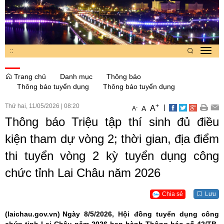
:
:
Toggl
navig
Trang chủ
Danh mục
Thông báo
Thông báo tuyển dụng
Thông báo tuyển dụng
Thứ hai, 11/05/2026
|
08:20
+
|
A
-
A
A
Thông báo Triệu tập thí sinh đủ điều
kiện tham dự vòng 2; thời gian, địa điểm
thi tuyển vòng 2 kỳ tuyển dụng công
chức tỉnh Lai Châu năm 2026
Chia sẻ
Lưu
(laichau.gov.vn)
Ngày 8/5/2026, Hội đồng tuyển dụng công