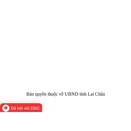
CỔNG THÔNG TIN ĐIỆN TỬ TỈNH LAI CHÂU
Cơ quan chủ
Ủy ban nhân dân tỉnh Lai Châu
quản:
31/GP-TTĐT do Sở Văn hóa, Thể thao và
Giấy phép số:
Du lịch cấp 17/4/2026
Chịu trách
Hoàng Minh Hải - Chánh Văn phòng UBND
nhiệm chính:
tỉnh Lai Châu
Trụ sở:
Tầng 1,2,3 nhà B - Trung tâm Hành chính -
Điện thoại | Fax:
Chính trị tỉnh Lai Châu
Email:
02133.876.337; 02133.876.359 |
02133.876.356
laichau@chinhphu.vn
Bản quyền thuộc về UBND tỉnh Lai Châu
Đã kết nối EMC