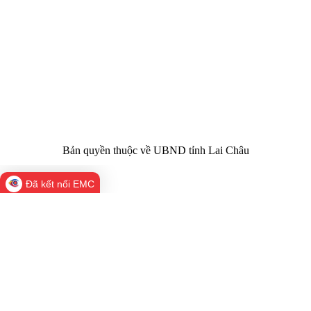
Giấy phép số:
Du lịch cấp 17/4/2026
Chịu trách
Hoàng Minh Hải - Chánh Văn phòng UBND
nhiệm chính:
tỉnh Lai Châu
Trụ sở:
Tầng 1,2,3 nhà B - Trung tâm Hành chính -
Điện thoại | Fax:
Chính trị tỉnh Lai Châu
Email:
02133.876.337; 02133.876.359 |
02133.876.356
laichau@chinhphu.vn
Bản quyền thuộc về UBND tỉnh Lai Châu
Đã kết nối EMC