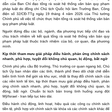
dẫn của Ban Chỉ đạo tổng rà soát hệ thống văn bản quy phạm
pháp luật do đồng chí Chủ tịch Quốc hội làm Trưởng Ban, Công
điện số 32/CĐ-TTg ngày 19 tháng 4 năm 2026 của Thủ tướng
Chính phủ về việc tổ chức thực hiện tổng rà soát hệ thống văn bản
quy phạm pháp luật.
Người đứng đầu các bộ, ngành, địa phương trực tiếp chỉ đạo và
chịu trách nhiệm về kết quả tổng rà soát hệ thống văn bản quy
phạm pháp luật thuộc trách nhiệm của bộ, cơ quan, địa phương
mình.
Kịp thời tham mưu giải pháp điều hành, phản ứng chính sách
nhanh, phù hợp, tuyệt đối không chủ quan, bị động, bất ngờ
Chính phủ yêu cầu Bộ trưởng, Thủ trưởng cơ quan ngang bộ, Chủ
tịch Ủy ban nhân dân các tỉnh, thành phố theo dõi chặt chẽ diễn
biến tình hình thế giới và khu vực, nhất là thay đổi chính sách của
các nền kinh tế lớn, kịp thời tham mưu giải pháp điều hành, phản
ứng chính sách nhanh, phù hợp, tuyệt đối không chủ quan, bị
động, bất ngờ. Chuẩn bị kịch bản trong tình huống xung đột
Mỹ/Israel - Iran tiếp tục kéo dài.
Điều hành chủ động, linh hoạt, hiệu quả các công cụ chính sách
tiền tệ, phối hợp với chính sách tài khóa và các chính sách khác để