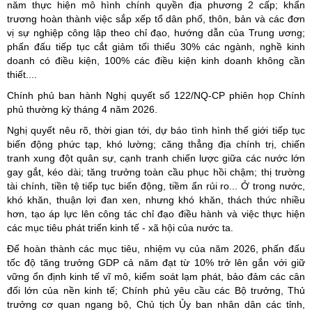
năm thực hiện mô hình chính quyền địa phương 2 cấp; khẩn
trương hoàn thành việc sắp xếp tổ dân phố, thôn, bản và các đơn
vị sự nghiệp công lập theo chỉ đạo, hướng dẫn của Trung ương;
phấn đấu tiếp tục cắt giảm tối thiểu 30% các ngành, nghề kinh
doanh có điều kiện, 100% các điều kiện kinh doanh không cần
thiết....
Chính phủ ban hành Nghị quyết số 122/NQ-CP phiên họp Chính
phủ thường kỳ tháng 4 năm 2026.
Nghị quyết nêu rõ, thời gian tới, dự báo tình hình thế giới tiếp tục
biến động phức tạp, khó lường; căng thẳng địa chính trị, chiến
tranh xung đột quân sự, cạnh tranh chiến lược giữa các nước lớn
gay gắt, kéo dài; tăng trưởng toàn cầu phục hồi chậm; thị trường
tài chính, tiền tệ tiếp tục biến động, tiềm ẩn rủi ro... Ở trong nước,
khó khăn, thuận lợi đan xen, nhưng khó khăn, thách thức nhiều
hơn, tạo áp lực lên công tác chỉ đạo điều hành và việc thực hiện
các mục tiêu phát triển kinh tế - xã hội của nước ta.
Để hoàn thành các mục tiêu, nhiệm vụ của năm 2026, phấn đấu
tốc độ tăng trưởng GDP cả năm đạt từ 10% trở lên gắn với giữ
vững ổn định kinh tế vĩ mô, kiểm soát lạm phát, bảo đảm các cân
đối lớn của nền kinh tế; Chính phủ yêu cầu các Bộ trưởng, Thủ
trưởng cơ quan ngang bộ, Chủ tịch Ủy ban nhân dân các tỉnh,