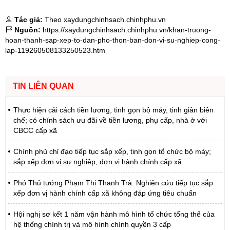
Tác giả:
Theo xaydungchinhsach.chinhphu.vn
Nguồn:
https://xaydungchinhsach.chinhphu.vn/khan-truong-
hoan-thanh-sap-xep-to-dan-pho-thon-ban-don-vi-su-nghiep-cong-
lap-119260508133250523.htm
TIN LIÊN QUAN
Thực hiện cải cách tiền lương, tinh gọn bộ máy, tinh giản biên
chế; có chính sách ưu đãi về tiền lương, phụ cấp, nhà ở với
CBCC cấp xã
Chính phủ chỉ đạo tiếp tục sắp xếp, tinh gọn tổ chức bộ máy;
sắp xếp đơn vị sự nghiệp, đơn vị hành chính cấp xã
Phó Thủ tướng Phạm Thị Thanh Trà: Nghiên cứu tiếp tục sắp
xếp đơn vị hành chính cấp xã không đáp ứng tiêu chuẩn
Hội nghị sơ kết 1 năm vận hành mô hình tổ chức tổng thể của
hệ thống chính trị và mô hình chính quyền 3 cấp