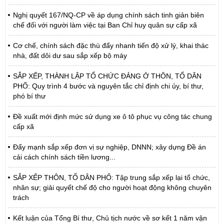
Nghị quyết 167/NQ-CP về áp dụng chính sách tinh giản biên
chế đối với người làm việc tại Ban Chỉ huy quân sự cấp xã
Cơ chế, chính sách đặc thù đẩy nhanh tiến độ xử lý, khai thác
nhà, đất dôi dư sau sắp xếp bộ máy
SẮP XẾP, THÀNH LẬP TỔ CHỨC ĐẢNG Ở THÔN, TỔ DÂN
PHỐ: Quy trình 4 bước và nguyên tắc chỉ định chi ủy, bí thư,
phó bí thư
Đề xuất mới định mức sử dụng xe ô tô phục vụ công tác chung
cấp xã
Đẩy mạnh sắp xếp đơn vị sự nghiệp, DNNN; xây dựng Đề án
cải cách chính sách tiền lương...
SẮP XẾP THÔN, TỔ DÂN PHỐ: Tập trung sắp xếp lại tổ chức,
nhân sự; giải quyết chế độ cho người hoạt động không chuyên
trách
Kết luận của Tổng Bí thư, Chủ tịch nước về sơ kết 1 năm vận