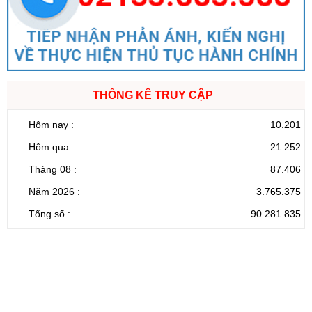
THỐNG KÊ TRUY CẬP
Hôm nay :
10.201
Hôm qua :
21.252
Tháng 08 :
87.406
Năm 2026 :
3.765.375
Tổng số :
90.281.835
CỔNG THÔNG TIN ĐIỆN TỬ TỈNH LAI CHÂU
Cơ quan chủ
Ủy ban nhân dân tỉnh Lai Châu
quản:
31/GP-TTĐT do Sở Văn hóa, Thể thao và