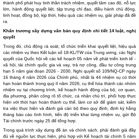
thành phố phát huy tinh thần trách nhiệm, quyết tâm cao độ, nỗ lực
lớn, hành động quyết liệt, tập trung chỉ đạo, điều hành chủ động,
linh hoạt, đồng bộ, kịp thời, hiệu quả các nhiệm vụ, giải pháp đã đề
ra.
Khẩn trương xây dựng văn bản quy định chi tiết 14 luật, nghị
quyết
Trong đó, chủ động rà soát, tổ chức triển khai quyết liệt, hiệu quả
các nhiệm vụ theo Kết luận số 18-KL/TW của Trung ương, các Nghị
quyết của Quốc hội về các kế hoạch 05 năm về phát triển kinh tế -
xã hội, tài chính quốc gia và vay, trả nợ công, đầu tư công trung
hạn 5 năm giai đoạn 2026 - 2030, Nghị quyết số 109/NQ-CP ngày
16 tháng 4 năm 2026 của Chính phủ, nhất là 44 nhiệm vụ có thời
hạn hoàn thành trong quý II năm 2026; cụ thể hóa thành các nhóm
nhiệm vụ tại chương trình, kế hoạch hành động của bộ, cơ quan,
địa phương, phân công rõ tổ chức, cá nhân chủ trì, phối hợp thực
hiện với thời hạn hoàn thành cụ thể, làm cơ sở để giám sát, kiểm
tra việc thực hiện và đánh giá cán bộ theo quy định; định kỳ hằng
tháng báo cáo tình hình, tiến độ triển khai từng nhiệm vụ, gửi Bộ
Tài chính trước ngày 25 để tổng hợp.
Trong quá trình xây dựng đề án và chính sách, phải đánh giá đầy
đủ về nguồn lực thực hiện, phù hợp với Kế hoạch tài chính 5 năm