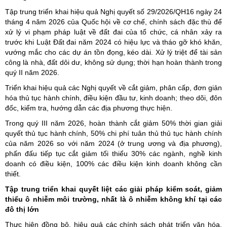
Tập trung triển khai hiệu quả Nghị quyết số 29/2026/QH16 ngày 24
tháng 4 năm 2026 của Quốc hội về cơ chế, chính sách đặc thù để
xử lý vi phạm pháp luật về đất đai của tổ chức, cá nhân xảy ra
trước khi Luật Đất đai năm 2024 có hiệu lực và tháo gỡ khó khăn,
vướng mắc cho các dự án tồn đọng, kéo dài. Xử lý triệt để tài sản
công là nhà, đất dôi dư, không sử dụng; thời hạn hoàn thành trong
quý II năm 2026.
Triển khai hiệu quả các Nghị quyết về cắt giảm, phân cấp, đơn giản
hóa thủ tục hành chính, điều kiện đầu tư, kinh doanh; theo dõi, đôn
đốc, kiểm tra, hướng dẫn các địa phương thực hiện.
Trong quý III năm 2026, hoàn thành cắt giảm 50% thời gian giải
quyết thủ tục hành chính, 50% chi phí tuân thủ thủ tục hành chính
của năm 2026 so với năm 2024 (ở trung ương và địa phương),
phấn đấu tiếp tục cắt giảm tối thiểu 30% các ngành, nghề kinh
doanh có điều kiện, 100% các điều kiện kinh doanh không cần
thiết.
Tập trung triển khai quyết liệt các giải pháp kiểm soát, giảm
thiểu ô nhiễm môi trường, nhất là ô nhiễm không khí tại các
đô thị lớn
Thực hiện đồng bộ, hiệu quả các chính sách phát triển văn hóa,