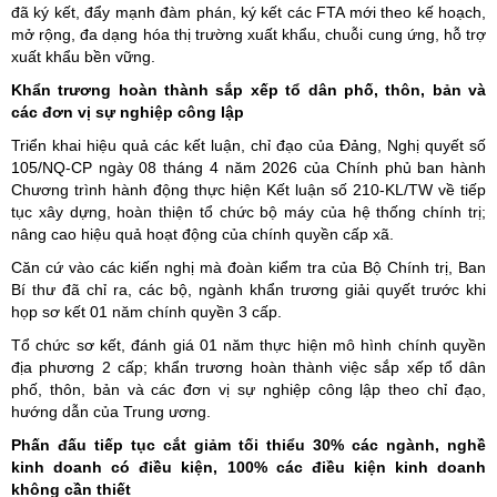
đã ký kết, đẩy mạnh đàm phán, ký kết các FTA mới theo kế hoạch,
mở rộng, đa dạng hóa thị trường xuất khẩu, chuỗi cung ứng, hỗ trợ
xuất khẩu bền vững.
Khẩn trương hoàn thành sắp xếp tổ dân phố, thôn, bản và
các đơn vị sự nghiệp công lập
Triển khai hiệu quả các kết luận, chỉ đạo của Đảng, Nghị quyết số
105/NQ-CP ngày 08 tháng 4 năm 2026 của Chính phủ ban hành
Chương trình hành động thực hiện Kết luận số 210-KL/TW về tiếp
tục xây dựng, hoàn thiện tổ chức bộ máy của hệ thống chính trị;
nâng cao hiệu quả hoạt động của chính quyền cấp xã.
Căn cứ vào các kiến nghị mà đoàn kiểm tra của Bộ Chính trị, Ban
Bí thư đã chỉ ra, các bộ, ngành khẩn trương giải quyết trước khi
họp sơ kết 01 năm chính quyền 3 cấp.
Tổ chức sơ kết, đánh giá 01 năm thực hiện mô hình chính quyền
địa phương 2 cấp; khẩn trương hoàn thành việc sắp xếp tổ dân
phố, thôn, bản và các đơn vị sự nghiệp công lập theo chỉ đạo,
hướng dẫn của Trung ương.
Phấn đấu tiếp tục cắt giảm tối thiểu 30% các ngành, nghề
kinh doanh có điều kiện, 100% các điều kiện kinh doanh
không cần thiết