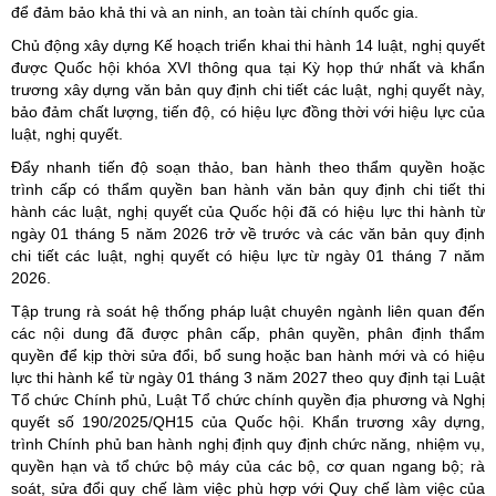
để đảm bảo khả thi và an ninh, an toàn tài chính quốc gia.
Chủ động xây dựng Kế hoạch triển khai thi hành 14 luật, nghị quyết
được Quốc hội khóa XVI thông qua tại Kỳ họp thứ nhất và khẩn
trương xây dựng văn bản quy định chi tiết các luật, nghị quyết này,
bảo đảm chất lượng, tiến độ, có hiệu lực đồng thời với hiệu lực của
luật, nghị quyết.
Đẩy nhanh tiến độ soạn thảo, ban hành theo thẩm quyền hoặc
trình cấp có thẩm quyền ban hành văn bản quy định chi tiết thi
hành các luật, nghị quyết của Quốc hội đã có hiệu lực thi hành từ
ngày 01 tháng 5 năm 2026 trở về trước và các văn bản quy định
chi tiết các luật, nghị quyết có hiệu lực từ ngày 01 tháng 7 năm
2026.
Tập trung rà soát hệ thống pháp luật chuyên ngành liên quan đến
các nội dung đã được phân cấp, phân quyền, phân định thẩm
quyền để kịp thời sửa đổi, bổ sung hoặc ban hành mới và có hiệu
lực thi hành kể từ ngày 01 tháng 3 năm 2027 theo quy định tại Luật
Tổ chức Chính phủ, Luật Tổ chức chính quyền địa phương và Nghị
quyết số 190/2025/QH15 của Quốc hội. Khẩn trương xây dựng,
trình Chính phủ ban hành nghị định quy định chức năng, nhiệm vụ,
quyền hạn và tổ chức bộ máy của các bộ, cơ quan ngang bộ; rà
soát, sửa đổi quy chế làm việc phù hợp với Quy chế làm việc của