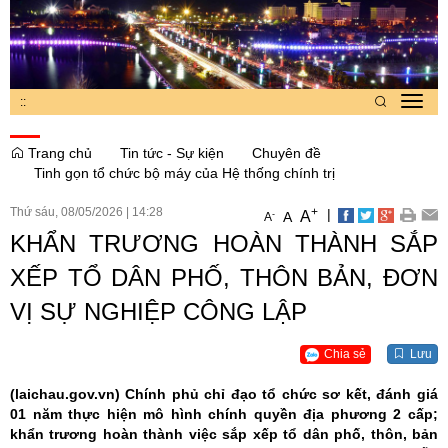
:
:
Toggl
navig
Trang chủ
Tin tức - Sự kiện
Chuyên đề
Tinh gọn tổ chức bộ máy của Hệ thống chính trị
Thứ sáu, 08/05/2026
|
14:28
+
|
A
-
A
A
KHẨN TRƯƠNG HOÀN THÀNH SẮP
XẾP TỔ DÂN PHỐ, THÔN BẢN, ĐƠN
VỊ SỰ NGHIỆP CÔNG LẬP
Chia sẻ
Lưu
(laichau.gov.vn)
Chính phủ chỉ đạo tổ chức sơ kết, đánh giá
01 năm thực hiện mô hình chính quyền địa phương 2 cấp;
khẩn trương hoàn thành việc sắp xếp tổ dân phố, thôn, bản