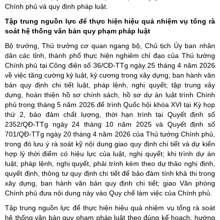
Chính phủ và quy định pháp luật.
Tập trung nguồn lực để thực hiện hiệu quả nhiệm vụ tổng rà
soát hệ thống văn bản quy phạm pháp luật
Bộ trưởng, Thủ trưởng cơ quan ngang bộ, Chủ tịch Ủy ban nhân
dân các tỉnh, thành phố thực hiện nghiêm chỉ đạo của Thủ tướng
Chính phủ tại Công điện số 36/CĐ-TTg ngày 25 tháng 4 năm 2026
về việc tăng cường kỷ luật, kỷ cương trong xây dựng, ban hành văn
bản quy định chi tiết luật, pháp lệnh, nghị quyết; tập trung xây
dựng, hoàn thiện hồ sơ chính sách, hồ sơ dự án luật trình Chính
phủ trong tháng 5 năm 2026 để trình Quốc hội khóa XVI tại Kỳ họp
thứ 2, bảo đảm chất lượng, thời hạn trình tại Quyết định số
2352/QĐ-TTg ngày 24 tháng 10 năm 2025 và Quyết định số
701/QĐ-TTg ngày 20 tháng 4 năm 2026 của Thủ tướng Chính phủ,
trong đó lưu ý rà soát kỹ nội dung giao quy định chi tiết và dự kiến
hợp lý thời điểm có hiệu lực của luật, nghị quyết; khi trình dự án
luật, pháp lệnh, nghị quyết, phải trình kèm theo dự thảo nghị định,
quyết định, thông tư quy định chi tiết để bảo đảm tính khả thi trong
xây dựng, ban hành văn bản quy định chi tiết; giao Văn phòng
Chính phủ đưa nội dung này vào Quy chế làm việc của Chính phủ.
Tập trung nguồn lực để thực hiện hiệu quả nhiệm vụ tổng rà soát
hệ thống văn bản quy phạm pháp luật theo đúng kế hoạch, hướng