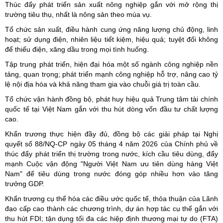
Thúc đẩy phát triển sản xuất nông nghiệp gắn với mở rộng thị
trường tiêu thụ, nhất là nông sản theo mùa vụ.
Tổ chức sản xuất, điều hành cung ứng năng lượng chủ động, linh
hoạt; sử dụng điện, nhiên liệu tiết kiệm, hiệu quả; tuyệt đối không
để thiếu điện, xăng dầu trong mọi tình huống.
Tập trung phát triển, hiện đại hóa một số ngành công nghiệp nền
tảng, quan trọng; phát triển mạnh công nghiệp hỗ trợ, nâng cao tỷ
lệ nội địa hóa và khả năng tham gia vào chuỗi giá trị toàn cầu.
Tổ chức vận hành đồng bộ, phát huy hiệu quả Trung tâm tài chính
quốc tế tại Việt Nam gắn với thu hút dòng vốn đầu tư chất lượng
cao.
Khẩn trương thực hiện đầy đủ, đồng bộ các giải pháp tại Nghị
quyết số 88/NQ-CP ngày 05 tháng 4 năm 2026 của Chính phủ về
thúc đẩy phát triển thị trường trong nước, kích cầu tiêu dùng, đẩy
mạnh Cuộc vận động "Người Việt Nam ưu tiên dùng hàng Việt
Nam" để tiêu dùng trong nước đóng góp nhiều hơn vào tăng
trưởng GDP.
Khẩn trương cụ thể hóa các điều ước quốc tế, thỏa thuận của Lãnh
đạo cấp cao thành các chương trình, dự án hợp tác cụ thể gắn với
thu hút FDI; tận dụng tối đa các hiệp định thương mại tự do (FTA)