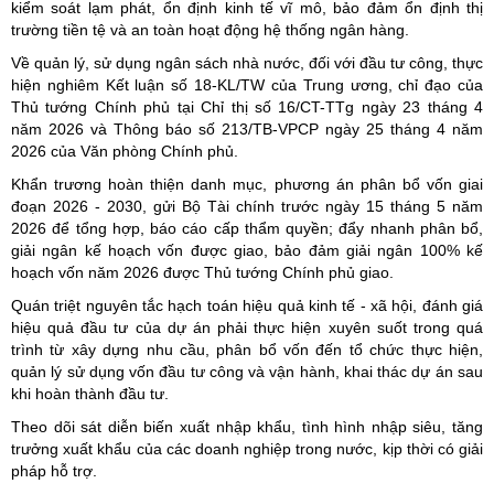
kiểm soát lạm phát, ổn định kinh tế vĩ mô, bảo đảm ổn định thị
trường tiền tệ và an toàn hoạt động hệ thống ngân hàng.
Về quản lý, sử dụng ngân sách nhà nước, đối với đầu tư công, thực
hiện nghiêm Kết luận số 18-KL/TW của Trung ương, chỉ đạo của
Thủ tướng Chính phủ tại Chỉ thị số 16/CT-TTg ngày 23 tháng 4
năm 2026 và Thông báo số 213/TB-VPCP ngày 25 tháng 4 năm
2026 của Văn phòng Chính phủ.
Khẩn trương hoàn thiện danh mục, phương án phân bổ vốn giai
đoạn 2026 - 2030, gửi Bộ Tài chính trước ngày 15 tháng 5 năm
2026 để tổng hợp, báo cáo cấp thẩm quyền; đẩy nhanh phân bổ,
giải ngân kế hoạch vốn được giao, bảo đảm giải ngân 100% kế
hoạch vốn năm 2026 được Thủ tướng Chính phủ giao.
Quán triệt nguyên tắc hạch toán hiệu quả kinh tế - xã hội, đánh giá
hiệu quả đầu tư của dự án phải thực hiện xuyên suốt trong quá
trình từ xây dựng nhu cầu, phân bổ vốn đến tổ chức thực hiện,
quản lý sử dụng vốn đầu tư công và vận hành, khai thác dự án sau
khi hoàn thành đầu tư.
Theo dõi sát diễn biến xuất nhập khẩu, tình hình nhập siêu, tăng
trưởng xuất khẩu của các doanh nghiệp trong nước, kịp thời có giải
pháp hỗ trợ.