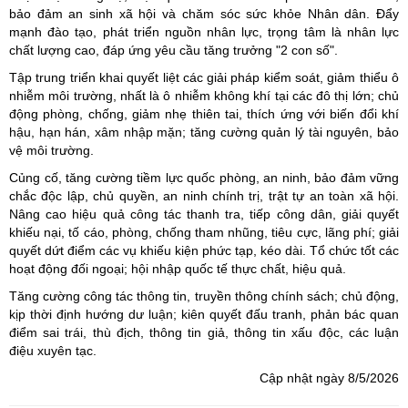
bảo đảm an sinh xã hội và chăm sóc sức khỏe Nhân dân. Đẩy
mạnh đào tạo, phát triển nguồn nhân lực, trọng tâm là nhân lực
chất lượng cao, đáp ứng yêu cầu tăng trưởng "2 con số".
Tập trung triển khai quyết liệt các giải pháp kiểm soát, giảm thiểu ô
nhiễm môi trường, nhất là ô nhiễm không khí tại các đô thị lớn; chủ
động phòng, chống, giảm nhẹ thiên tai, thích ứng với biến đổi khí
hậu, hạn hán, xâm nhập mặn; tăng cường quản lý tài nguyên, bảo
vệ môi trường.
Củng cố, tăng cường tiềm lực quốc phòng, an ninh, bảo đảm vững
chắc độc lập, chủ quyền, an ninh chính trị, trật tự an toàn xã hội.
Nâng cao hiệu quả công tác thanh tra, tiếp công dân, giải quyết
khiếu nại, tố cáo, phòng, chống tham nhũng, tiêu cực, lãng phí; giải
quyết dứt điểm các vụ khiếu kiện phức tạp, kéo dài. Tổ chức tốt các
hoạt động đối ngoại; hội nhập quốc tế thực chất, hiệu quả.
Tăng cường công tác thông tin, truyền thông chính sách; chủ động,
kịp thời định hướng dư luận; kiên quyết đấu tranh, phản bác quan
điểm sai trái, thù địch, thông tin giả, thông tin xấu độc, các luận
điệu xuyên tạc.
Cập nhật ngày 8/5/2026