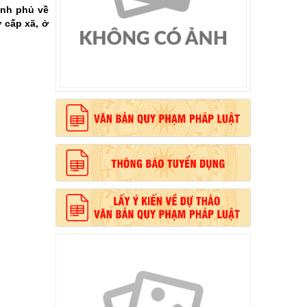
ính phủ về
 cấp xã, ở
, phong cách Hồ Chí Minh”