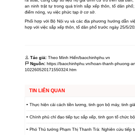
an ninh trật tự trong quá trình sắp xếp thôn, tổ dân phố
điểm nóng, vụ việc phức tạp ở cơ sở.
Phối hợp với Bộ Nội vụ và các địa phương hướng dẫn việc 
hợp với việc sắp xếp thôn, tổ dân phố trước ngày 25/5/2
Tác giả:
Theo Minh Hiển/baochinhphu.vn
Nguồn:
https://baochinhphu.vn/hoan-thanh-phuong-an
102260520171550324.htm
TIN LIÊN QUAN
Thực hiện cải cách tiền lương, tinh gọn bộ máy, tinh g
Chính phủ chỉ đạo tiếp tục sắp xếp, tinh gọn tổ chức b
Phó Thủ tướng Phạm Thị Thanh Trà: Nghiên cứu tiếp t