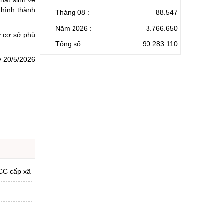
 hình thành
Tháng 08 :
88.547
Năm 2026 :
3.766.650
ở cơ sở phù
Tổng số :
90.283.110
y 20/5/2026
BCC cấp xã