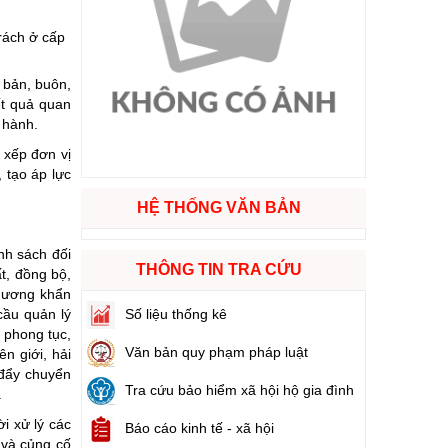
rách ở cấp
ào cuộc sống
 bản, buôn,
hóa XVI và đại biểu Hội đồng nhân dân các cấp nhiệm kỳ 2026 - 2031
ết quả quan
 hành.
ng
 xếp đơn vị
 tạo áp lực
HỆ THỐNG VĂN BẢN
g hàng Việt Nam
nh sách đối
THÔNG TIN TRA CỨU
t, đồng bộ,
phương khẩn
cầu quản lý
Số liệu thống kê
 phong tục,
Văn bản quy phạm pháp luật
n giới, hải
 đẩy chuyển
Tra cứu bảo hiểm xã hội hộ gia đình
.
ời xử lý các
Báo cáo kinh tế - xã hội
 và củng cố