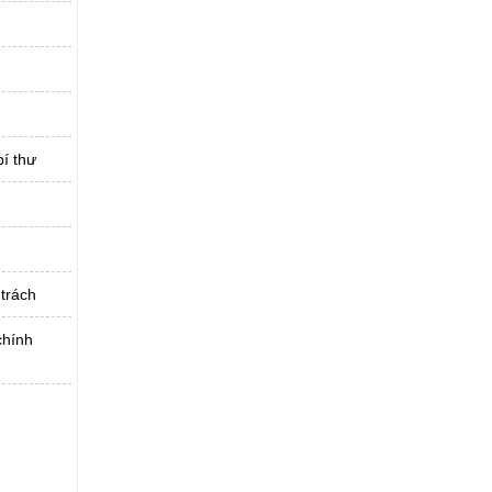
í thư
trách
chính