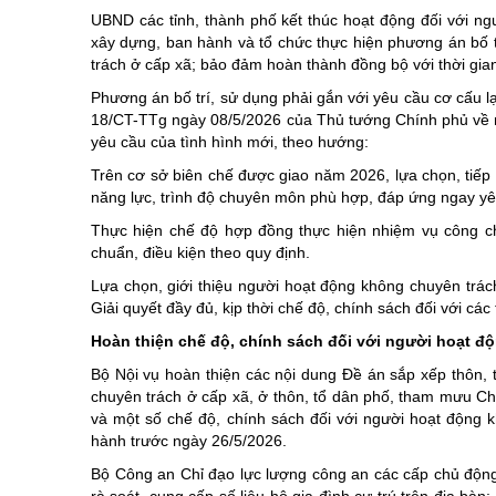
UBND các tỉnh, thành phố kết thúc hoạt động đối với ng
xây dựng, ban hành và tổ chức thực hiện phương án bố tr
trách ở cấp xã; bảo đảm hoàn thành đồng bộ với thời gia
Phương án bố trí, sử dụng phải gắn với yêu cầu cơ cấu lạ
18/CT-TTg ngày 08/5/2026 của Thủ tướng Chính phủ về 
yêu cầu của tình hình mới, theo hướng:
Trên cơ sở biên chế được giao năm 2026, lựa chọn, tiếp
năng lực, trình độ chuyên môn phù hợp, đáp ứng ngay yêu
Thực hiện chế độ hợp đồng thực hiện nhiệm vụ công chức
chuẩn, điều kiện theo quy định.
Lựa chọn, giới thiệu người hoạt động không chuyên trách 
Giải quyết đầy đủ, kịp thời chế độ, chính sách đối với các
Hoàn thiện chế độ, chính sách đối với người hoạt đ
Bộ Nội vụ hoàn thiện các nội dung Đề án sắp xếp thôn, t
chuyên trách ở cấp xã, ở thôn, tổ dân phố, tham mưu Ch
và một số chế độ, chính sách đối với người hoạt động 
hành trước ngày 26/5/2026.
Bộ Công an Chỉ đạo lực lượng công an các cấp chủ động 
rà soát, cung cấp số liệu hộ gia đình cư trú trên địa bà