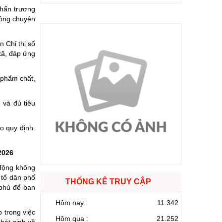
Khẩn trương
hông chuyên
 Chỉ thị số
xã, đáp ứng
 phẩm chất,
 và đủ tiêu
o quy định.
2026
 động không
 tổ dân phố
THỐNG KÊ TRUY CẬP
 phủ để ban
Hôm nay :
11.342
 trong việc
Hôm qua :
21.252
hát sinh về