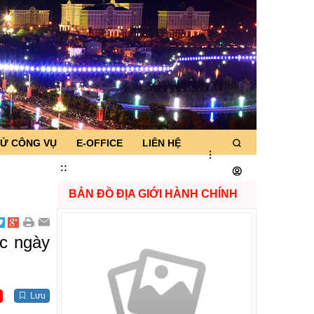
TỬ CÔNG VỤ
E-OFFICE
LIÊN HỆ
:
:
BẢN ĐỒ ĐỊA GIỚI HÀNH CHÍNH
ớc ngày
Lưu