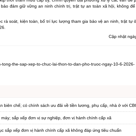
; bảo đảm giữ vững an ninh chính trị, trật tự an toàn xã hội, không để
rà soát, kiện toàn, bố trí lực lượng tham gia bảo vệ an ninh, trật tự 
026.
Cập nhật ngà
-tong-the-sap-xep-to-chuc-lai-thon-to-dan-pho-truoc-ngay-10-6-2026-
iản biên chế; có chính sách ưu đãi về tiền lương, phụ cấp, nhà ở với C
ộ máy; sắp xếp đơn vị sự nghiệp, đơn vị hành chính cấp xã
ục sắp xếp đơn vị hành chính cấp xã không đáp ứng tiêu chuẩn