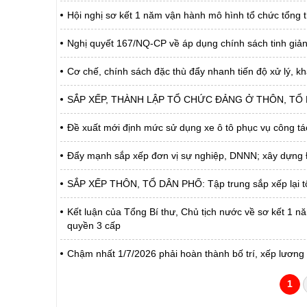
Hội nghị sơ kết 1 năm vận hành mô hình tổ chức tổng t
Nghị quyết 167/NQ-CP về áp dụng chính sách tinh giản 
Cơ chế, chính sách đặc thù đẩy nhanh tiến độ xử lý, k
SẮP XẾP, THÀNH LẬP TỔ CHỨC ĐẢNG Ở THÔN, TỔ DÂN PH
Đề xuất mới định mức sử dụng xe ô tô phục vụ công tá
Đẩy mạnh sắp xếp đơn vị sự nghiệp, DNNN; xây dựng Đề
SẮP XẾP THÔN, TỔ DÂN PHỐ: Tập trung sắp xếp lại tổ 
Kết luận của Tổng Bí thư, Chủ tịch nước về sơ kết 1 n
quyền 3 cấp
Chậm nhất 1/7/2026 phải hoàn thành bố trí, xếp lương v
1