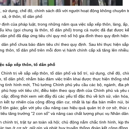
ng hợp
Giảm nghèo bền vững
í, sử dụng, chế độ, chính sách đối với người hoạt động không chuyên t
Đưa nghị quyết của Đảng v
xã, ở thôn, tổ dân phố
 định của pháp luật, trong những năm qua việc sắp xếp thôn, làng, ấp,
Bầu cử đại biểu Quốc hội k
iểu khu (gọi chung là thôn, tổ dân phố) trong cả nước đã đạt được k
Đại hội Đảng các cấp
ổ dân phố đã đáp ứng tiêu chí quy mô số hộ gia đình theo quy định hiện
Gia đình hạnh phúc bền vữ
ổ dân phố chưa bảo đảm tiêu chí theo quy định. Sau khi thực hiện sắp
g thôn, tổ dân phố trên mỗi đơn vị hành chính cấp xã tăng lên nhiều,
An toàn thông tin
Thông tin biên giới
ệc sắp xếp thôn, tổ dân phố
Người Việt Nam ưu tiên dùn
ính trị về sắp xếp thôn, tổ dân phố và bố trí, sử dụng, chế độ, chí
, tổ dân phố; nhằm bảo đảm việc triển khai được thực hiện thống nhấ
Điểm báo
ong tình hình mới, Thủ tướng Chính phủ yêu cầu các bộ, ngành, địa 
phù hợp với tiêu chí, điều kiện theo quy định của Chính phủ và yêu 
Phóng sự ảnh
ấp; đồng thời xem xét đầy đủ các yếu tố đặc thù về lịch sử, văn hóa,
Chuyên mục khác
n kết tự nhiên của cộng đồng dân cư, nhất là tại địa bàn miền núi, biê
ố tôn giáo; gắn với yêu cầu nâng cao hiệu quả quản trị ở cơ sở, thúc
 tiêu tăng trưởng "2 con số" và nâng cao chất lượng phục vụ Nhân dân
 chính trị, trật tự an toàn xã hội; chủ động nắm chắc tình hình, kịp th
ức tạp ở cơ sở; giữ gìn và phát huy truyền thống đoàn kết cộng đồng