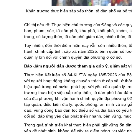
Chuyên đề tổ
Khẩn trương thực hiện sắp xếp thôn, tổ dân phố và bố tr
Chỉ thị nêu rõ: Thực hiện chủ trương của Đảng và các quy
bon, phum, sóc, tổ dân phố, khu phố, khối phố, khóm, t
trọng, số lượng thôn, tổ dân phố giảm dần; nhiều thôn, t
Tuy nhiên, đến thời điểm hiện nay vẫn còn nhiều thôn, t
hành chính cấp tỉnh, cấp xã năm 2025, bình quân số lượn
quản lý lớn đối với chính quyền địa phương ở cơ sở.
Bảo đảm người dân được tham gia góp ý, giám sát vi
Thực hiện Kết luận số 34-KL/TW ngày 18/5/2026 của Bộ Ch
với người hoạt động không chuyên trách ở cấp xã, ở thôn
hiệu quả trong cả nước, phù hợp với yêu cầu quản lý tr
trương thực hiện việc sắp xếp thôn, tổ dân phố bảo đảm 
của địa phương khi vận hành chính quyền địa phương 02 c
tập quán, điều kiện địa lý, quốc phòng, an ninh và sự gắ
đảo, vùng đồng bào dân tộc thiểu số và địa bàn có yếu t
đổi số, đáp ứng yêu cầu phát triển nhanh, bền vững, mục
Trong quá trình triển khai thực hiện phải giữ vững ổn định
vấn đề phát sinh, không để xảy ra điểm nóng, vụ việc ph