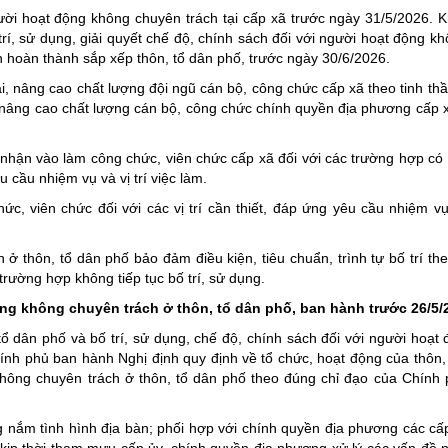
ười hoạt động không chuyên trách tại cấp xã trước ngày 31/5/2026. 
í, sử dụng, giải quyết chế độ, chính sách đối với người hoạt động k
n hoàn thành sắp xếp thôn, tổ dân phố, trước ngày 30/6/2026.
i, nâng cao chất lượng đội ngũ cán bộ, công chức cấp xã theo tinh thần
nâng cao chất lượng cán bộ, công chức chính quyền địa phương cấp 
 nhận vào làm công chức, viên chức cấp xã đối với các trường hợp có
 cầu nhiệm vụ và vị trí việc làm.
, viên chức đối với các vị trí cần thiết, đáp ứng yêu cầu nhiệm vụ
ở thôn, tổ dân phố bảo đảm điều kiện, tiêu chuẩn, trình tự bố trí the
 trường hợp không tiếp tục bố trí, sử dụng.
ộng không chuyên trách ở thôn, tổ dân phố, ban hành trước 26/5/
ổ dân phố và bố trí, sử dụng, chế độ, chính sách đối với người hoạt
ính phủ ban hành Nghị định quy định về tổ chức, hoạt động của thôn,
không chuyên trách ở thôn, tổ dân phố theo đúng chỉ đạo của Chính
nắm tình hình địa bàn; phối hợp với chính quyền địa phương các cấp
n; kịp thời tham mưu cấp ủy, chính quyền địa phương xử lý các vấn đề p