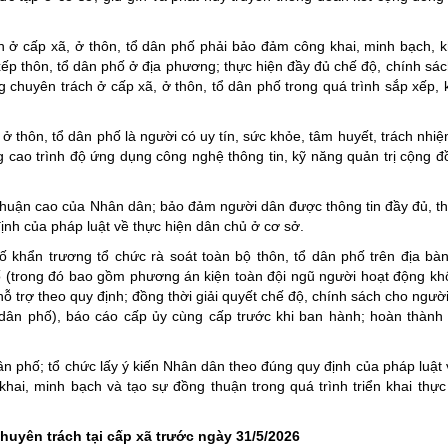
h ở cấp xã, ở thôn, tổ dân phố phải bảo đảm công khai, minh bạch, 
 xếp thôn, tổ dân phố ở địa phương; thực hiện đầy đủ chế độ, chính sá
 chuyên trách ở cấp xã, ở thôn, tổ dân phố trong quá trình sắp xếp, k
ở thôn, tổ dân phố là người có uy tín, sức khỏe, tâm huyết, trách nhiệ
cao trình độ ứng dụng công nghệ thông tin, kỹ năng quản trị cộng đ
thuận cao của Nhân dân; bảo đảm người dân được thông tin đầy đủ, t
định của pháp luật về thực hiện dân chủ ở cơ sở.
 khẩn trương tổ chức rà soát toàn bộ thôn, tổ dân phố trên địa bà
hố (trong đó bao gồm phương án kiện toàn đội ngũ người hoạt động k
hỗ trợ theo quy định; đồng thời giải quyết chế độ, chính sách cho ngườ
ổ dân phố), báo cáo cấp ủy cùng cấp trước khi ban hành; hoàn thành
 phố; tổ chức lấy ý kiến Nhân dân theo đúng quy định của pháp luật v
i, minh bạch và tạo sự đồng thuận trong quá trình triển khai thực
uyên trách tại cấp xã trước ngày 31/5/2026