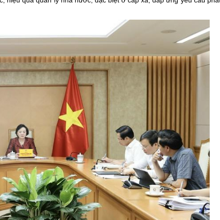
, hiệu quả quản lý nhà nước, đặc biệt ở cấp xã, đáp ứng yêu cầu phát 