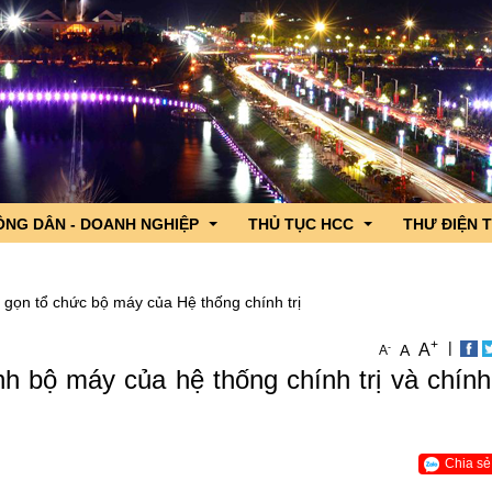
ÔNG DÂN - DOANH NGHIỆP
THỦ TỤC HCC
THƯ ĐIỆN 
 gọn tổ chức bộ máy của Hệ thống chính trị
 lãnh đạo
ng dân - Doanh nghiệp hỏi, Cơ quan nhà nước trả lời
DVC trực tuyến tỉnh Lai Châu
+
|
A
-
A
A
iểu Quốc hội tỉnh
c sản phẩm OCOP tỉnh Lai Châu
CSDL Quốc gia về TTHC
h bộ máy của hệ thống chính trị và chín
n ngành
nh hình xuất nhập khẩu qua cửa khẩu
TTHC nội bộ cơ quan HCNN
gười ứng cử đại biểu Quốc hội
hương
g lần thứ 4 năm 2026
Chia sẻ