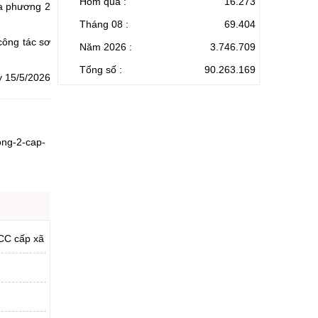
Hôm qua :
16.273
ịa phương 2
Tháng 08 :
69.404
công tác sơ
Năm 2026 :
3.746.709
Tổng số :
90.263.169
y 15/5/2026
ong-2-cap-
BCC cấp xã