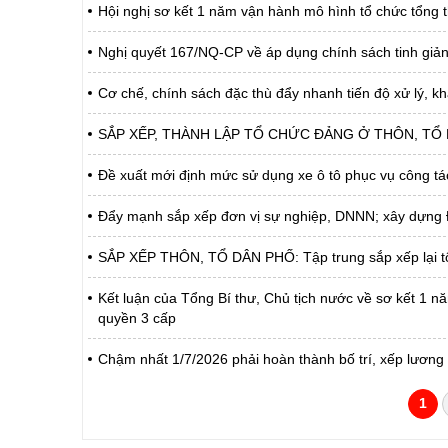
Hội nghị sơ kết 1 năm vận hành mô hình tổ chức tổng t
Nghị quyết 167/NQ-CP về áp dụng chính sách tinh giản 
Cơ chế, chính sách đặc thù đẩy nhanh tiến độ xử lý, k
SẮP XẾP, THÀNH LẬP TỔ CHỨC ĐẢNG Ở THÔN, TỔ DÂN PH
Đề xuất mới định mức sử dụng xe ô tô phục vụ công tá
Đẩy mạnh sắp xếp đơn vị sự nghiệp, DNNN; xây dựng Đề
SẮP XẾP THÔN, TỔ DÂN PHỐ: Tập trung sắp xếp lại tổ 
Kết luận của Tổng Bí thư, Chủ tịch nước về sơ kết 1 n
quyền 3 cấp
Chậm nhất 1/7/2026 phải hoàn thành bố trí, xếp lương v
1