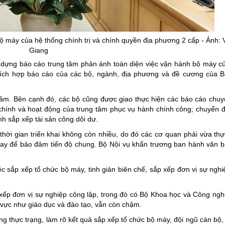
 máy của hệ thống chính trị và chính quyền địa phương 2 cấp - Ảnh:
Giang
 dựng báo cáo trung tâm phản ánh toàn diện việc vận hành bộ máy c
ở tích hợp báo cáo của các bộ, ngành, địa phương và đề cương của 
tâm. Bên cạnh đó, các bộ cũng được giao thực hiện các báo cáo chu
chính và hoạt động của trung tâm phục vụ hành chính công; chuyển đ
ình sắp xếp tài sản công dôi dư.
hời gian triển khai không còn nhiều, do đó các cơ quan phải vừa thự
ngay để bảo đảm tiến độ chung. Bộ Nội vụ khẩn trương ban hành văn 
c sắp xếp tổ chức bộ máy, tinh giản biên chế, sắp xếp đơn vị sự nghi
p xếp đơn vị sự nghiệp công lập, trong đó có Bộ Khoa học và Công ng
h vực như giáo dục và đào tạo, vẫn còn chậm.
g thực trạng, làm rõ kết quả sắp xếp tổ chức bộ máy, đội ngũ cán bộ,