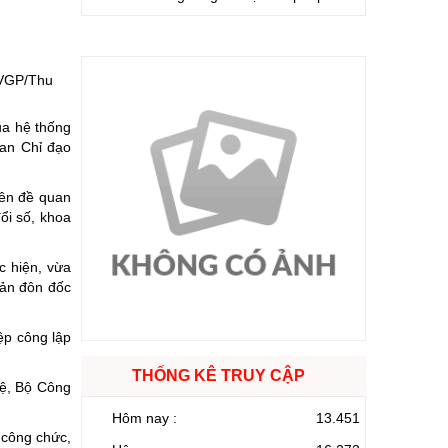
 VGP/Thu
ủa hệ thống
Ban Chỉ đạo
yên đề quan
ổi số, khoa
c hiện, vừa
bản đôn đốc
ệp công lập
THỐNG KÊ TRUY CẬP
hệ, Bộ Công
Hôm nay :
13.451
 công chức,