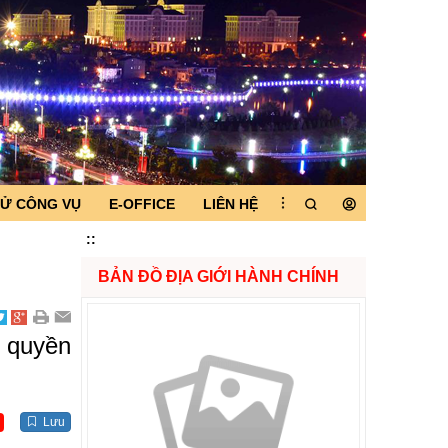
TỬ CÔNG VỤ
E-OFFICE
LIÊN HỆ
:
:
BẢN ĐỒ ĐỊA GIỚI HÀNH CHÍNH
h quyền
Lưu