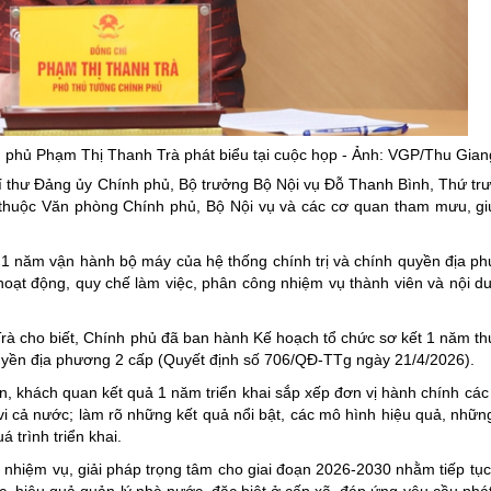
ng hợp
Giảm nghèo bền vững
Đưa nghị quyết của Đảng v
Bầu cử đại biểu Quốc hội k
Đại hội Đảng các cấp
 phủ Phạm Thị Thanh Trà phát biểu tại cuộc họp - Ảnh: VGP/Thu Gian
Gia đình hạnh phúc bền vữ
 thư Đảng ủy Chính phủ, Bộ trưởng Bộ Nội vụ Đỗ Thanh Bình, Thứ tr
An toàn thông tin
 thuộc Văn phòng Chính phủ, Bộ Nội vụ và các cơ quan tham mưu, gi
Thông tin biên giới
 1 năm vận hành bộ máy của hệ thống chính trị và chính quyền địa p
Người Việt Nam ưu tiên dùn
hoạt động, quy chế làm việc, phân công nhiệm vụ thành viên và nội d
Điểm báo
rà cho biết, Chính phủ đã ban hành Kế hoạch tổ chức sơ kết 1 năm th
Phóng sự ảnh
uyền địa phương 2 cấp (Quyết định số 706/QĐ-TTg ngày 21/4/2026).
Chuyên mục khác
, khách quan kết quả 1 năm triển khai sắp xếp đơn vị hành chính các
 cả nước; làm rõ những kết quả nổi bật, các mô hình hiệu quả, nhữn
trình triển khai.
 nhiệm vụ, giải pháp trọng tâm cho giai đoạn 2026-2030 nhằm tiếp tục