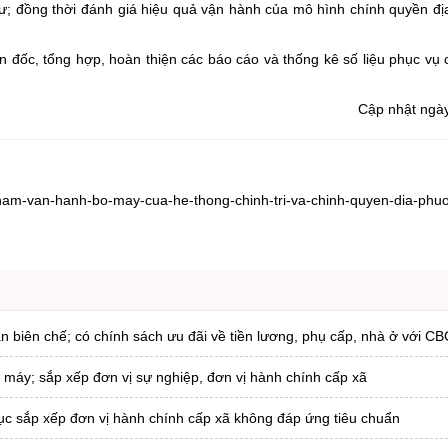
 dư; đồng thời đánh giá hiệu quả vận hành của mô hình chính quyền đ
 đốc, tổng hợp, hoàn thiện các báo cáo và thống kê số liệu phục vụ 
Cập nhật ngà
-nam-van-hanh-bo-may-cua-he-thong-chinh-tri-va-chinh-quyen-dia-phu
iản biên chế; có chính sách ưu đãi về tiền lương, phụ cấp, nhà ở với C
ộ máy; sắp xếp đơn vị sự nghiệp, đơn vị hành chính cấp xã
ục sắp xếp đơn vị hành chính cấp xã không đáp ứng tiêu chuẩn