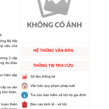
ào cuộc sống
hóa XVI và đại biểu Hội đồng nhân dân các cấp nhiệm kỳ 2026 - 2031
g
ng
ưởng Bộ Nội
úp việc của
HỆ THỐNG VĂN BẢN
hương 2 cấp
g hàng Việt Nam
ung dự thảo
THÔNG TIN TRA CỨU
ực hiện sắp
Số liệu thống kê
Văn bản quy phạm pháp luật
 cấp và vận
g khó khăn,
Tra cứu bảo hiểm xã hội hộ gia đình
Báo cáo kinh tế - xã hội
 hoàn thiện