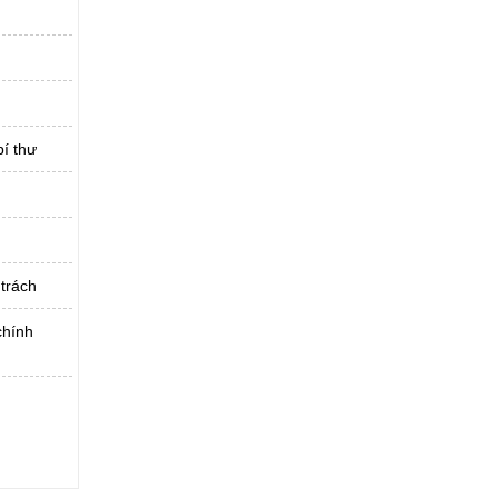
í thư
trách
chính