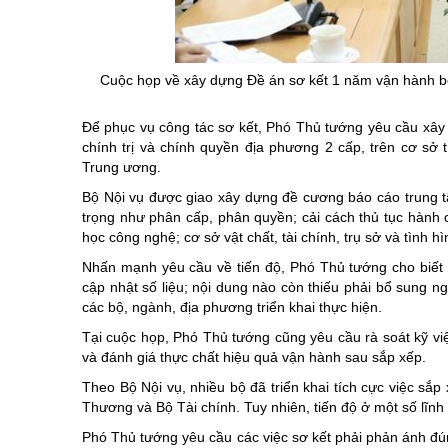
Cuộc họp về xây dựng Đề án sơ kết 1 năm vận hành bộ
Để phục vụ công tác sơ kết, Phó Thủ tướng yêu cầu xây
chính trị và chính quyền địa phương 2 cấp, trên cơ s
Trung ương.
Bộ Nội vụ được giao xây dựng đề cương báo cáo trung 
trọng như phân cấp, phân quyền; cải cách thủ tục hành 
học công nghệ; cơ sở vật chất, tài chính, trụ sở và tình h
Nhấn mạnh yêu cầu về tiến độ, Phó Thủ tướng cho biết t
cập nhật số liệu; nội dung nào còn thiếu phải bổ sung 
các bộ, ngành, địa phương triển khai thực hiện.
Tại cuộc họp, Phó Thủ tướng cũng yêu cầu rà soát kỹ việ
và đánh giá thực chất hiệu quả vận hành sau sắp xếp.
Theo Bộ Nội vụ, nhiều bộ đã triển khai tích cực việc sắ
Thương và Bộ Tài chính. Tuy nhiên, tiến độ ở một số lĩn
Phó Thủ tướng yêu cầu các việc sơ kết phải phản ánh đún