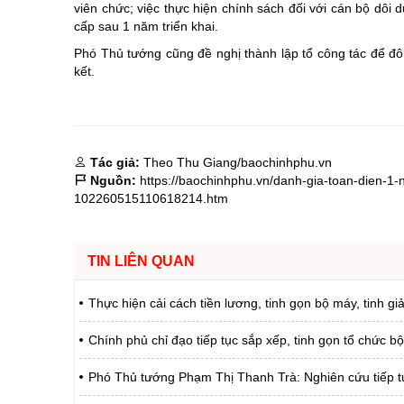
viên chức; việc thực hiện chính sách đối với cán bộ dôi
cấp sau 1 năm triển khai.
Phó Thủ tướng cũng đề nghị thành lập tổ công tác để đôn
kết.
Tác giả:
Theo Thu Giang/baochinhphu.vn
Nguồn:
https://baochinhphu.vn/danh-gia-toan-dien-1
102260515110618214.htm
TIN LIÊN QUAN
Thực hiện cải cách tiền lương, tinh gọn bộ máy, tinh g
Chính phủ chỉ đạo tiếp tục sắp xếp, tinh gọn tổ chức b
Phó Thủ tướng Phạm Thị Thanh Trà: Nghiên cứu tiếp t