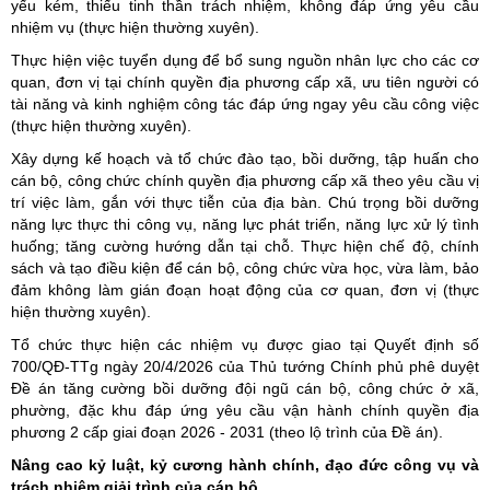
yếu kém, thiếu tinh thần trách nhiệm, không đáp ứng yêu cầu
nhiệm vụ (thực hiện thường xuyên).
Thực hiện việc tuyển dụng để bổ sung nguồn nhân lực cho các cơ
quan, đơn vị tại chính quyền địa phương cấp xã, ưu tiên người có
tài năng và kinh nghiệm công tác đáp ứng ngay yêu cầu công việc
(thực hiện thường xuyên).
Xây dựng kế hoạch và tổ chức đào tạo, bồi dưỡng, tập huấn cho
cán bộ, công chức chính quyền địa phương cấp xã theo yêu cầu vị
trí việc làm, gắn với thực tiễn của địa bàn. Chú trọng bồi dưỡng
năng lực thực thi công vụ, năng lực phát triển, năng lực xử lý tình
huống; tăng cường hướng dẫn tại chỗ. Thực hiện chế độ, chính
sách và tạo điều kiện để cán bộ, công chức vừa học, vừa làm, bảo
đảm không làm gián đoạn hoạt động của cơ quan, đơn vị (thực
hiện thường xuyên).
Tổ chức thực hiện các nhiệm vụ được giao tại Quyết định số
700/QĐ-TTg ngày 20/4/2026 của Thủ tướng Chính phủ phê duyệt
Đề án tăng cường bồi dưỡng đội ngũ cán bộ, công chức ở xã,
phường, đặc khu đáp ứng yêu cầu vận hành chính quyền địa
phương 2 cấp giai đoạn 2026 - 2031 (theo lộ trình của Đề án).
Nâng cao kỷ luật, kỷ cương hành chính, đạo đức công vụ và
trách nhiệm giải trình của cán bộ