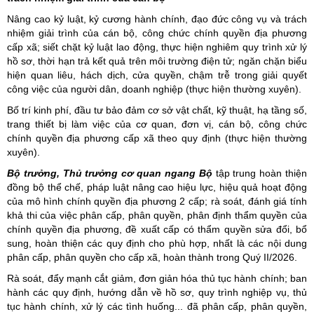
Nâng cao kỷ luật, kỷ cương hành chính, đạo đức công vụ và trách
nhiệm giải trình của cán bộ, công chức chính quyền địa phương
cấp xã; siết chặt kỷ luật lao động, thực hiện nghiêm quy trình xử lý
hồ sơ, thời hạn trả kết quả trên môi trường điện tử; ngăn chặn biểu
hiện quan liêu, hách dịch, cửa quyền, chậm trễ trong giải quyết
công việc của người dân, doanh nghiệp (thực hiện thường xuyên).
Bố trí kinh phí, đầu tư bảo đảm cơ sở vật chất, kỹ thuật, hạ tầng số,
trang thiết bị làm việc của cơ quan, đơn vị, cán bộ, công chức
chính quyền địa phương cấp xã theo quy định (thực hiện thường
xuyên).
Bộ trưởng, Thủ trưởng cơ quan ngang Bộ
tập trung hoàn thiện
đồng bộ thể chế, pháp luật nâng cao hiệu lực, hiệu quả hoạt động
của mô hình chính quyền địa phương 2 cấp; rà soát, đánh giá tính
khả thi của việc phân cấp, phân quyền, phân định thẩm quyền của
chính quyền địa phương, đề xuất cấp có thẩm quyền sửa đổi, bổ
sung, hoàn thiện các quy định cho phù hợp, nhất là các nội dung
phân cấp, phân quyền cho cấp xã, hoàn thành trong Quý II/2026.
Rà soát, đẩy mạnh cắt giảm, đơn giản hóa thủ tục hành chính; ban
hành các quy định, hướng dẫn về hồ sơ, quy trình nghiệp vụ, thủ
tục hành chính, xử lý các tình huống... đã phân cấp, phân quyền,