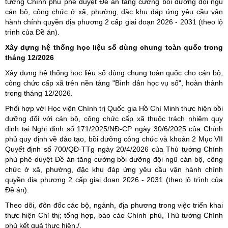
tướng Chính phủ phê duyệt Đề án tăng cường bồi dưỡng đội ngũ
cán bộ, công chức ở xã, phường, đặc khu đáp ứng yêu cầu vận
hành chính quyền địa phương 2 cấp giai đoạn 2026 - 2031 (theo lộ
trình của Đề án).
Xây dựng hệ thống học liệu số dùng chung toàn quốc trong
tháng 12/2026
Xây dựng hệ thống học liệu số dùng chung toàn quốc cho cán bộ,
công chức cấp xã trên nền tảng "Bình dân học vụ số", hoàn thành
trong tháng 12/2026.
Phối hợp với Học viện Chính trị Quốc gia Hồ Chí Minh thực hiện bồi
dưỡng đối với cán bộ, công chức cấp xã thuộc trách nhiệm quy
định tại Nghị định số 171/2025/NĐ-CP ngày 30/6/2025 của Chính
phủ quy định về đào tạo, bồi dưỡng công chức và khoản 2 Mục VII
Quyết định số 700/QĐ-TTg ngày 20/4/2026 của Thủ tướng Chính
phủ phê duyệt Đề án tăng cường bồi dưỡng đội ngũ cán bộ, công
chức ở xã, phường, đặc khu đáp ứng yêu cầu vận hành chính
quyền địa phương 2 cấp giai đoạn 2026 - 2031 (theo lộ trình của
Đề án).
Theo dõi, đôn đốc các bộ, ngành, địa phương trong việc triển khai
thực hiện Chỉ thị; tổng hợp, báo cáo Chính phủ, Thủ tướng Chính
phủ kết quả thực hiện./.