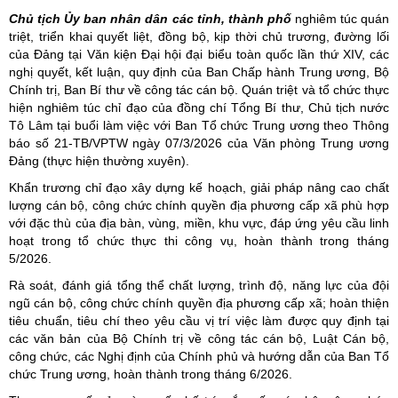
Chủ tịch Ủy ban nhân dân các tỉnh, thành phố
nghiêm túc quán
triệt, triển khai quyết liệt, đồng bộ, kịp thời chủ trương, đường lối
của Đảng tại Văn kiện Đại hội đại biểu toàn quốc lần thứ XIV, các
nghị quyết, kết luận, quy định của Ban Chấp hành Trung ương, Bộ
Chính trị, Ban Bí thư về công tác cán bộ. Quán triệt và tổ chức thực
hiện nghiêm túc chỉ đạo của đồng chí Tổng Bí thư, Chủ tịch nước
Tô Lâm tại buổi làm việc với Ban Tổ chức Trung ương theo Thông
báo số 21-TB/VPTW ngày 07/3/2026 của Văn phòng Trung ương
Đảng (thực hiện thường xuyên).
Khẩn trương chỉ đạo xây dựng kế hoạch, giải pháp nâng cao chất
lượng cán bộ, công chức chính quyền địa phương cấp xã phù hợp
với đặc thù của địa bàn, vùng, miền, khu vực, đáp ứng yêu cầu linh
hoạt trong tổ chức thực thi công vụ, hoàn thành trong tháng
5/2026.
Rà soát, đánh giá tổng thể chất lượng, trình độ, năng lực của đội
ngũ cán bộ, công chức chính quyền địa phương cấp xã; hoàn thiện
tiêu chuẩn, tiêu chí theo yêu cầu vị trí việc làm được quy định tại
các văn bản của Bộ Chính trị về công tác cán bộ, Luật Cán bộ,
công chức, các Nghị định của Chính phủ và hướng dẫn của Ban Tổ
chức Trung ương, hoàn thành trong tháng 6/2026.