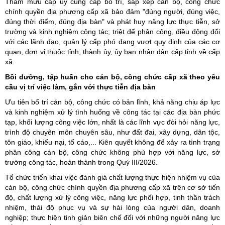
Tham mưu cấp ủy cùng cấp bố trí, sắp xếp cán bộ, công chức
chính quyền địa phương cấp xã bảo đảm "đúng người, đúng việc,
đúng thời điểm, đúng địa bàn" và phát huy năng lực thực tiễn, sở
trường và kinh nghiệm công tác; triệt để phân công, điều động đối
với các lãnh đạo, quản lý cấp phó đang vượt quy định của các cơ
quan, đơn vị thuộc tỉnh, thành ủy, ủy ban nhân dân cấp tỉnh về cấp
xã.
Bồi dưỡng, tập huấn cho cán bộ, công chức cấp xã theo yêu
cầu vị trí việc làm, gắn với thực tiễn địa bàn
Ưu tiên bố trí cán bộ, công chức có bản lĩnh, khả năng chịu áp lực
và kinh nghiệm xử lý tình huống về công tác tại các địa bàn phức
tạp, khối lượng công việc lớn, nhất là các lĩnh vực đòi hỏi năng lực,
trình độ chuyên môn chuyên sâu, như đất đai, xây dựng, dân tộc,
tôn giáo, khiếu nại, tố cáo,... Kiên quyết không để xảy ra tình trạng
phân công cán bộ, công chức không phù hợp với năng lực, sở
trường công tác, hoàn thành trong Quý III/2026.
Tổ chức triển khai việc đánh giá chất lượng thực hiện nhiệm vụ của
cán bộ, công chức chính quyền địa phương cấp xã trên cơ sở tiến
độ, chất lượng xử lý công việc, năng lực phối hợp, tinh thần trách
nhiệm, thái độ phục vụ và sự hài lòng của người dân, doanh
nghiệp; thực hiện tinh giản biên chế đối với những người năng lực