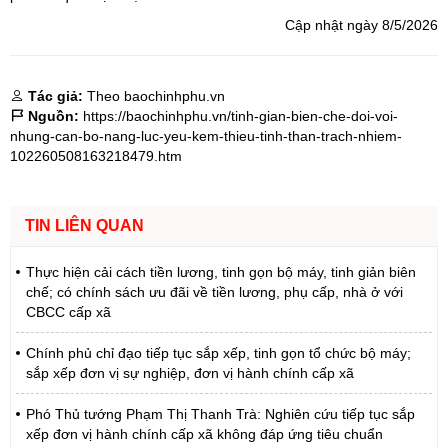
Cập nhật ngày 8/5/2026
Tác giả:
Theo baochinhphu.vn
Nguồn:
https://baochinhphu.vn/tinh-gian-bien-che-doi-voi-
nhung-can-bo-nang-luc-yeu-kem-thieu-tinh-than-trach-nhiem-
102260508163218479.htm
TIN LIÊN QUAN
Thực hiện cải cách tiền lương, tinh gọn bộ máy, tinh giản biên
chế; có chính sách ưu đãi về tiền lương, phụ cấp, nhà ở với
CBCC cấp xã
Chính phủ chỉ đạo tiếp tục sắp xếp, tinh gọn tổ chức bộ máy;
sắp xếp đơn vị sự nghiệp, đơn vị hành chính cấp xã
Phó Thủ tướng Phạm Thị Thanh Trà: Nghiên cứu tiếp tục sắp
xếp đơn vị hành chính cấp xã không đáp ứng tiêu chuẩn