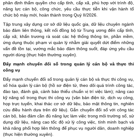
phân định thẩm quyền cho cấp tỉnh, cấp xã, phù hợp với trình độ,
năng lực cán bộ, công chức, yêu cầu thực tiễn khi vận hành tổ
chức bộ máy mới, hoàn thành trong Quý II/2026.
Tập trung xây dựng cơ sở dữ liệu quốc gia, dữ liệu chuyên ngành
bảo đảm liên thông, kết nối đồng bộ từ Trung ương đến cấp tỉnh,
cấp xã; khẩn trương rà soát các hệ thống thông tin, phần mềm,
ứng dụng thuộc phạm vi quản lý nhằm giải quyết dứt điểm những
vấn đề tồn tại, vướng mắc bảo đảm thông suốt, đáp ứng yêu cầu
người dùng (thực hiện thường xuyên).
Đẩy mạnh chuyển đổi số trong quản lý cán bộ và thực thi
công vụ
Đẩy mạnh chuyển đổi số trong quản lý cán bộ và thực thi công vụ,
số hóa quản lý cán bộ (hồ sơ điện tử, theo dõi quá trình công tác,
đào tạo, đánh giá, cảnh báo thiếu chuẩn vị trí việc làm); nâng cao
kỹ năng số trong thực thi công vụ (văn bản điện tử, dịch vụ công,
họp trực tuyến, khai thác cơ sở dữ liệu, bảo mật thông tin, nghiên
cứu điều hành dựa trên dữ liệu). Gắn chuyển đổi số với công tác
cán bộ, bảo đảm cần đủ năng lực làm việc trong môi trường số, sử
dụng dữ liệu, nâng cao tốc độ xử lý công việc, tính minh bạch và
khả năng phối hợp liên thông để phục vụ người dân, doanh nghiệp
(thực hiện thường xuyên).