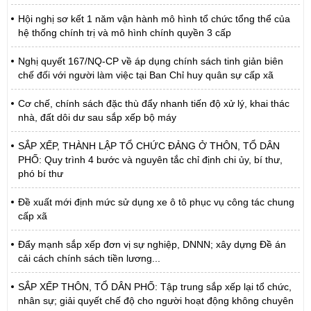
Hội nghị sơ kết 1 năm vận hành mô hình tổ chức tổng thể của
hệ thống chính trị và mô hình chính quyền 3 cấp
Nghị quyết 167/NQ-CP về áp dụng chính sách tinh giản biên
chế đối với người làm việc tại Ban Chỉ huy quân sự cấp xã
Cơ chế, chính sách đặc thù đẩy nhanh tiến độ xử lý, khai thác
nhà, đất dôi dư sau sắp xếp bộ máy
SẮP XẾP, THÀNH LẬP TỔ CHỨC ĐẢNG Ở THÔN, TỔ DÂN
PHỐ: Quy trình 4 bước và nguyên tắc chỉ định chi ủy, bí thư,
phó bí thư
Đề xuất mới định mức sử dụng xe ô tô phục vụ công tác chung
cấp xã
Đẩy mạnh sắp xếp đơn vị sự nghiệp, DNNN; xây dựng Đề án
cải cách chính sách tiền lương...
SẮP XẾP THÔN, TỔ DÂN PHỐ: Tập trung sắp xếp lại tổ chức,
nhân sự; giải quyết chế độ cho người hoạt động không chuyên