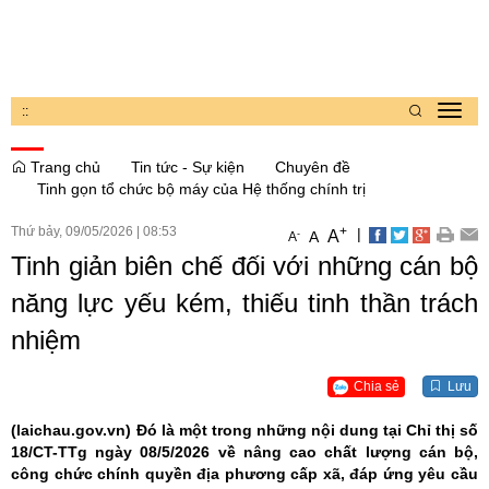
:
:
Toggl
navig
Trang chủ
Tin tức - Sự kiện
Chuyên đề
Tinh gọn tổ chức bộ máy của Hệ thống chính trị
Thứ bảy, 09/05/2026
|
08:53
+
|
A
-
A
A
Tinh giản biên chế đối với những cán bộ
năng lực yếu kém, thiếu tinh thần trách
nhiệm
Chia sẻ
Lưu
(laichau.gov.vn)
Đó là một trong những nội dung tại Chỉ thị số
18/CT-TTg ngày 08/5/2026 về nâng cao chất lượng cán bộ,
công chức chính quyền địa phương cấp xã, đáp ứng yêu cầu