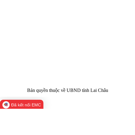
CỔNG THÔNG TIN ĐIỆN TỬ TỈNH LAI CHÂU
Cơ quan chủ
Ủy ban nhân dân tỉnh Lai Châu
quản:
31/GP-TTĐT do Sở Văn hóa, Thể thao và
Giấy phép số:
Du lịch cấp 17/4/2026
Chịu trách
Hoàng Minh Hải - Chánh Văn phòng UBND
nhiệm chính:
tỉnh Lai Châu
Trụ sở:
Tầng 1,2,3 nhà B - Trung tâm Hành chính -
Điện thoại | Fax:
Chính trị tỉnh Lai Châu
Email:
02133.876.337; 02133.876.359 |
02133.876.356
laichau@chinhphu.vn
Bản quyền thuộc về UBND tỉnh Lai Châu
Đã kết nối EMC