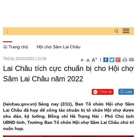
:
:
Toggl
navig
Trang chủ
Hội chợ Sâm Lai Châu
Thứ tư, 02/11/2022
|
11:36
+
|
A
-
A
A
Lai Châu tích cực chuẩn bị cho Hội chợ
Sâm Lai Châu năm 2022
Chia sẻ
Lưu
(laichau.gov.vn)
Sáng nay (2/11), Ban Tổ chức Hội chợ Sâm
Lai Châu đã họp để công tác chuẩn bị tổ chức Hội chợ được
chu đáo, kỹ lưỡng. Đồng chí Hà Trọng Hải - Phó Chủ tịch
UBND tỉnh, Trưởng Ban Tổ chức Hội chợ Sâm Lai Châu chủ trì
cuộc họp.