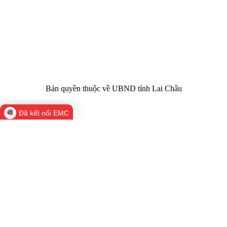
Trụ sở:
Tầng 1,2,3 nhà B - Trung tâm Hành chính -
Điện thoại | Fax:
Chính trị tỉnh Lai Châu
Email:
02133.876.337; 02133.876.359 |
02133.876.356
laichau@chinhphu.vn
Bản quyền thuộc về UBND tỉnh Lai Châu
Đã kết nối EMC