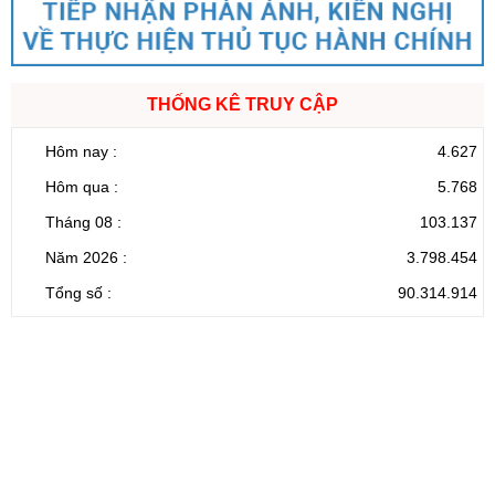
THỐNG KÊ TRUY CẬP
Hôm nay :
4.627
Hôm qua :
5.768
Tháng 08 :
103.137
Năm 2026 :
3.798.454
Tổng số :
90.314.914
CỔNG THÔNG TIN ĐIỆN TỬ TỈNH LAI CHÂU
Cơ quan chủ
Ủy ban nhân dân tỉnh Lai Châu
quản:
31/GP-TTĐT do Sở Văn hóa, Thể thao và
Giấy phép số:
Du lịch cấp 17/4/2026
Chịu trách
Hoàng Minh Hải - Chánh Văn phòng UBND
nhiệm chính:
tỉnh Lai Châu