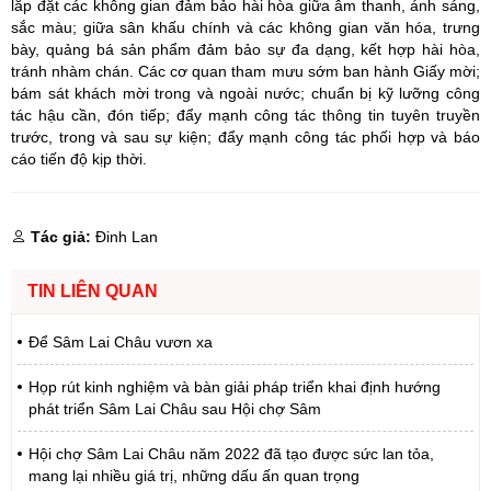
lắp đặt các không gian đảm bảo hài hòa giữa âm thanh, ánh sáng,
sắc màu; giữa sân khấu chính và các không gian văn hóa, trưng
bày, quảng bá sản phẩm đảm bảo sự đa dạng, kết hợp hài hòa,
tránh nhàm chán. Các cơ quan tham mưu sớm ban hành Giấy mời;
bám sát khách mời trong và ngoài nước; chuẩn bị kỹ lưỡng công
tác hậu cần, đón tiếp; đẩy mạnh công tác thông tin tuyên truyền
trước, trong và sau sự kiện; đẩy mạnh công tác phối hợp và báo
cáo tiến độ kịp thời.
Tác giả:
Đinh Lan
TIN LIÊN QUAN
Để Sâm Lai Châu vươn xa
Họp rút kinh nghiệm và bàn giải pháp triển khai định hướng
phát triển Sâm Lai Châu sau Hội chợ Sâm
Hội chợ Sâm Lai Châu năm 2022 đã tạo được sức lan tỏa,
mang lại nhiều giá trị, những dấu ấn quan trọng