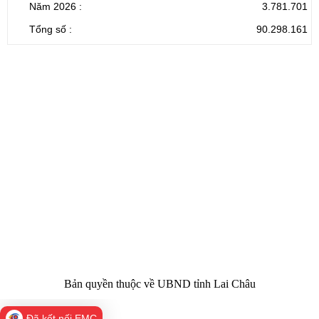
Năm 2026 :
3.781.701
Tổng số :
90.298.161
CỔNG THÔNG TIN ĐIỆN TỬ TỈNH LAI CHÂU
Cơ quan chủ
Ủy ban nhân dân tỉnh Lai Châu
quản:
31/GP-TTĐT do Sở Văn hóa, Thể thao và
Giấy phép số:
Du lịch cấp 17/4/2026
Chịu trách
Hoàng Minh Hải - Chánh Văn phòng UBND
nhiệm chính:
tỉnh Lai Châu
Trụ sở:
Tầng 1,2,3 nhà B - Trung tâm Hành chính -
Điện thoại | Fax:
Chính trị tỉnh Lai Châu
Email:
02133.876.337; 02133.876.359 |
02133.876.356
laichau@chinhphu.vn
Bản quyền thuộc về UBND tỉnh Lai Châu
Đã kết nối EMC