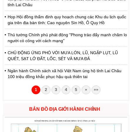
tỉnh Lai Châu
Họp Hội đồng thẩm định quy hoạch chung các Khu du lịch quốc
gia trên địa bàn tỉnh: Cao nguyên Sìn Hồ, Ô Quy Hồ
Thủ tướng Chính phủ phát động "Phong trào đẩy mạnh chăm lo
người có công với cách mạng"
CHỦ ĐỘNG ỨNG PHÓ VỚI MƯA LỚN, LŨ, NGẬP LỤT, LŨ
QUÉT, SẠT LỞ ĐẤT, LỐC, SÉT VÀ MƯA ĐÁ
Ngân hành Chính sách xã hội Việt Nam ủng hộ tỉnh Lai Châu
100 triệu đồng khắc phục hậu quả thiên tai
1
2
3
4
5
»
»»
BẢN ĐỒ ĐỊA GIỚI HÀNH CHÍNH