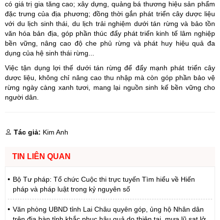
có giá trị gia tăng cao; xây dựng, quảng bá thương hiệu sản phẩm
đặc trưng của địa phương; đồng thời gắn phát triển cây dược liệu
với du lịch sinh thái, du lịch trải nghiệm dưới tán rừng và bảo tồn
văn hóa bản địa, góp phần thúc đẩy phát triển kinh tế lâm nghiệp
bền vững, nâng cao độ che phủ rừng và phát huy hiệu quả đa
dụng của hệ sinh thái rừng...
Việc tận dụng lợi thế dưới tán rừng để đẩy mạnh phát triển cây
dược liệu, không chỉ nâng cao thu nhập mà còn góp phần bảo vệ
rừng ngày càng xanh tươi, mang lại nguồn sinh kế bền vững cho
người dân.
Tác giả:
Kim Anh
TIN LIÊN QUAN
Bộ Tư pháp: Tổ chức Cuộc thi trực tuyến Tìm hiểu về Hiến
pháp và pháp luật trong kỷ nguyên số
Văn phòng UBND tỉnh Lai Châu quyên góp, ủng hộ Nhân dân
trên địa bàn tỉnh khắc phục hậu quả do thiên tai, mưa lũ sạt lở