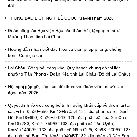
đất
THÔNG BÁO LỊCH NGHỈ LỄ QUỐC KHÁNH năm 2026
Đoàn công tác Học viện Hậu cần thăm hỏi, tặng quà tại xã
Mường Than, tỉnh Lai Châu
Hướng dẫn nhận biết dấu hiệu và biện pháp phòng, chống
bệnh Cúm gia cầm
Lai Châu: Công bố, công khai Quy hoạch chung đô thị liên
phường Tân Phong - Đoàn Kết, tỉnh Lai Châu (Đô thị Lai Châu)
Hội nghị gặp gỡ, tiếp xúc, đối thoại với đoàn viên, người lao
động năm 2026
Quyết định về việc công bố tình huống khẩn cấp về thiên tai tại
các vị trí: Km30+650, Km42+570/ĐT.131, địa phận xã Sin Suối
Hồ; Km19+600, Km20+340/ĐT.128, địa phận xã Tủa Sín Chải;
Km16+780, Km14+750/ĐT.133, địa phận xã Tân Uyên;
Km51+1400/ĐT.133, địa phận xã Nậm Cuổi; Km93+900/ĐT.127,
địa phận xã Bum Tở; Km31+040/ĐT.132, địa phận xã Dào San,