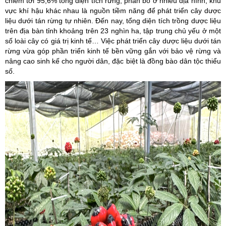
chiếm tới 95,6% tổng diện tích rừng, phân bố ở nhiều địa hình, khu
vực khí hậu khác nhau là nguồn tiềm năng để phát triển cây dược
liệu dưới tán rừng tự nhiên. Đến nay, tổng diện tích trồng dược liệu
trên địa bàn tỉnh khoảng trên 23 nghìn ha, tập trung chủ yếu ở một
số loài cây có giá trị kinh tế… Việc phát triển cây dược liệu dưới tán
rừng vừa góp phần triển kinh tế bền vững gắn với bảo vệ rừng và
nâng cao sinh kế cho người dân, đặc biệt là đồng bào dân tộc thiểu
số.