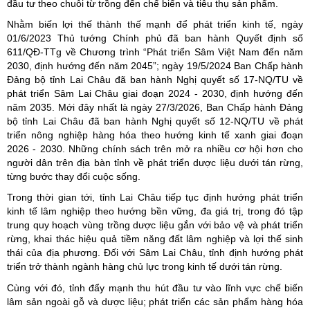
đầu tư theo chuỗi từ trồng đến chế biến và tiêu thụ sản phẩm.
Nhằm biến lợi thế thành thế mạnh để phát triển kinh tế, ngày
01/6/2023 Thủ tướng Chính phủ đã ban hành Quyết định số
611/QĐ-TTg về Chương trình “Phát triển Sâm Việt Nam đến năm
2030, định hướng đến năm 2045”; ngày 19/5/2024 Ban Chấp hành
Đảng bộ tỉnh Lai Châu đã ban hành Nghị quyết số 17-NQ/TU về
phát triển Sâm Lai Châu giai đoạn 2024 - 2030, định hướng đến
năm 2035. Mới đây nhất là ngày 27/3/2026, Ban Chấp hành Đảng
bộ tỉnh Lai Châu đã ban hành Nghị quyết số 12-NQ/TU về phát
triển nông nghiệp hàng hóa theo hướng kinh tế xanh giai đoạn
2026 - 2030. Những chính sách trên mở ra nhiều cơ hội hơn cho
người dân trên địa bàn tỉnh về phát triển dược liệu dưới tán rừng,
từng bước thay đổi cuộc sống.
Trong thời gian tới, tỉnh Lai Châu tiếp tục định hướng phát triển
kinh tế lâm nghiệp theo hướng bền vững, đa giá trị, trong đó tập
trung quy hoạch vùng trồng dược liệu gắn với bảo vệ và phát triển
rừng, khai thác hiệu quả tiềm năng đất lâm nghiệp và lợi thế sinh
thái của địa phương. Đối với Sâm Lai Châu, tỉnh định hướng phát
triển trở thành ngành hàng chủ lực trong kinh tế dưới tán rừng.
Cùng với đó, tỉnh đẩy mạnh thu hút đầu tư vào lĩnh vực chế biến
lâm sản ngoài gỗ và dược liệu; phát triển các sản phẩm hàng hóa