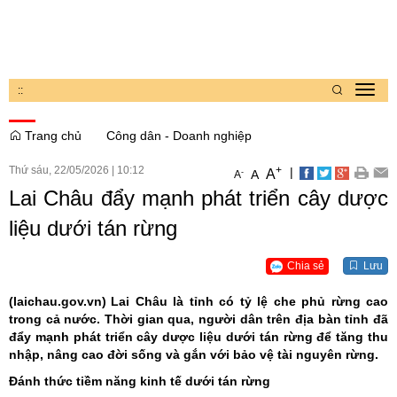
:
:
Toggl
navig
Trang chủ
Công dân - Doanh nghiệp
Thứ sáu, 22/05/2026
|
10:12
+
|
A
-
A
A
Lai Châu đẩy mạnh phát triển cây dược
liệu dưới tán rừng
Chia sẻ
Lưu
(laichau.gov.vn)
Lai Châu là tỉnh có tỷ lệ che phủ rừng cao
trong cả nước. Thời gian qua, người dân trên địa bàn tỉnh đã
đẩy mạnh phát triển cây dược liệu dưới tán rừng để tăng thu
nhập, nâng cao đời sống và gắn với bảo vệ tài nguyên rừng.
Đánh thức tiềm năng kinh tế dưới tán rừng