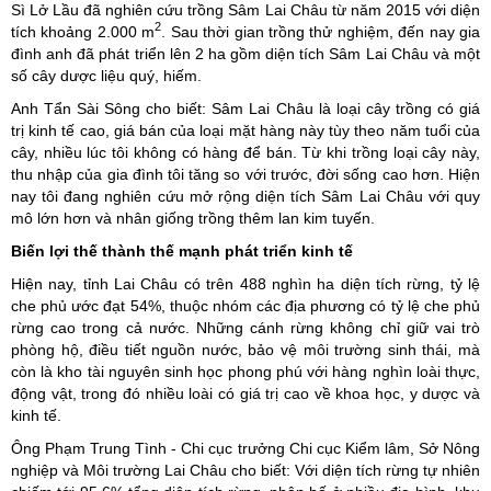
Sì Lở Lầu đã nghiên cứu trồng Sâm Lai Châu từ năm 2015 với diện
2
tích khoảng 2.000 m
. Sau thời gian trồng thử nghiệm, đến nay gia
đình anh đã phát triển lên 2 ha gồm diện tích Sâm Lai Châu và một
số cây dược liệu quý, hiếm.
Anh Tẩn Sài Sông cho biết: Sâm Lai Châu là loại cây trồng có giá
trị kinh tế cao, giá bán của loại mặt hàng này tùy theo năm tuổi của
cây, nhiều lúc tôi không có hàng để bán. Từ khi trồng loại cây này,
thu nhập của gia đình tôi tăng so với trước, đời sống cao hơn. Hiện
nay tôi đang nghiên cứu mở rộng diện tích Sâm Lai Châu với quy
mô lớn hơn và nhân giống trồng thêm lan kim tuyến.
Biến lợi thế thành thế mạnh phát triển kinh tế
Hiện nay, tỉnh Lai Châu có trên 488 nghìn ha diện tích rừng, tỷ lệ
che phủ ước đạt 54%, thuộc nhóm các địa phương có tỷ lệ che phủ
rừng cao trong cả nước. Những cánh rừng không chỉ giữ vai trò
phòng hộ, điều tiết nguồn nước, bảo vệ môi trường sinh thái, mà
còn là kho tài nguyên sinh học phong phú với hàng nghìn loài thực,
động vật, trong đó nhiều loài có giá trị cao về khoa học, y dược và
kinh tế.
Ông Phạm Trung Tình - Chi cục trưởng Chi cục Kiểm lâm, Sở Nông
nghiệp và Môi trường Lai Châu cho biết: Với diện tích rừng tự nhiên