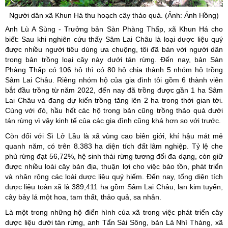
Người dân xã Khun Há thu hoạch cây thảo quả. (Ảnh: Ánh Hồng)
Anh Lù A Sùng - Trưởng bản Sàn Phàng Thấp, xã Khun Há cho
biết: Sau khi nghiên cứu thấy Sâm Lai Châu là loại dược liệu quý
được nhiều người tiêu dùng ưa chuộng, tôi đã bàn với người dân
trong bản trồng loại cây này dưới tán rừng. Đến nay, bản Sàn
Phàng Thấp có 106 hộ thì có 80 hộ chia thành 5 nhóm hộ trồng
Sâm Lai Châu. Riêng nhóm hộ của gia đình tôi gồm 6 thành viên
bắt đầu trồng từ năm 2022, đến nay đã trồng được gần 1 ha Sâm
Lai Châu và đang dự kiến trồng tăng lên 2 ha trong thời gian tới.
Cùng với đó, hầu hết các hộ trong bản cũng trồng thảo quả dưới
tán rừng vì vậy kinh tế của các gia đình cũng khá hơn so với trước.
Còn đối với Sì Lở Lầu là xã vùng cao biên giới, khí hậu mát mẻ
quanh năm, có trên 8.383 ha diện tích đất lâm nghiệp. Tỷ lệ che
phủ rừng đạt 56,72%, hệ sinh thái rừng tương đối đa dạng, còn giữ
được nhiều loài cây bản địa, thuận lợi cho việc bảo tồn, phát triển
và nhân rộng các loài dược liệu quý hiếm. Đến nay, tổng diện tích
dược liệu toàn xã là 389,411 ha gồm Sâm Lai Châu, lan kim tuyến,
cây bảy lá một hoa, tam thất, thảo quả, sa nhân.
Là một trong những hộ điển hình của xã trong việc phát triển cây
dược liệu dưới tán rừng, anh Tẩn Sài Sông, bản Lả Nhì Thàng, xã