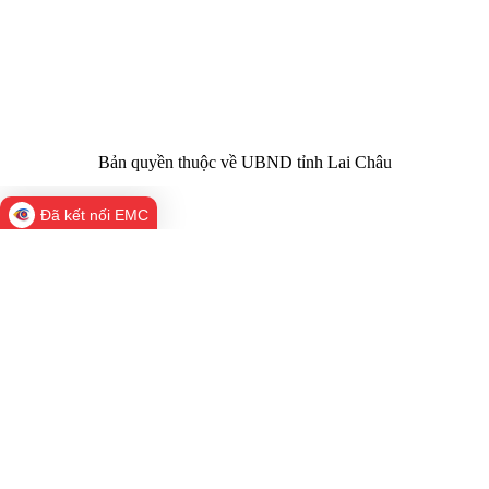
Điện thoại | Fax:
Chính trị tỉnh Lai Châu
Email:
02133.876.337; 02133.876.359 |
02133.876.356
laichau@chinhphu.vn
Bản quyền thuộc về UBND tỉnh Lai Châu
Đã kết nối EMC