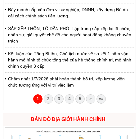
Đẩy mạnh sắp xếp đơn vị sự nghiệp, DNNN; xây dựng Đề án
cải cách chính sách tiền lương...
SẮP XẾP THÔN, TỔ DÂN PHỐ: Tập trung sắp xếp lại tổ chức,
nhân sự; giải quyết chế độ cho người hoạt động không chuyên
trách
Kết luận của Tổng Bí thư, Chủ tịch nước về sơ kết 1 năm vận
hành mô hình tổ chức tổng thể của hệ thống chính trị, mô hình
chính quyền 3 cấp
Chậm nhất 1/7/2026 phải hoàn thành bố trí, xếp lương viên
chức tương ứng với vị trí việc làm
1
2
3
4
5
»
»»
BẢN ĐỒ ĐỊA GIỚI HÀNH CHÍNH