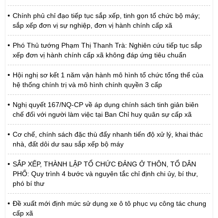
Chính phủ chỉ đạo tiếp tục sắp xếp, tinh gọn tổ chức bộ máy;
sắp xếp đơn vị sự nghiệp, đơn vị hành chính cấp xã
Phó Thủ tướng Phạm Thị Thanh Trà: Nghiên cứu tiếp tục sắp
xếp đơn vị hành chính cấp xã không đáp ứng tiêu chuẩn
Hội nghị sơ kết 1 năm vận hành mô hình tổ chức tổng thể của
hệ thống chính trị và mô hình chính quyền 3 cấp
Nghị quyết 167/NQ-CP về áp dụng chính sách tinh giản biên
chế đối với người làm việc tại Ban Chỉ huy quân sự cấp xã
Cơ chế, chính sách đặc thù đẩy nhanh tiến độ xử lý, khai thác
nhà, đất dôi dư sau sắp xếp bộ máy
SẮP XẾP, THÀNH LẬP TỔ CHỨC ĐẢNG Ở THÔN, TỔ DÂN
PHỐ: Quy trình 4 bước và nguyên tắc chỉ định chi ủy, bí thư,
phó bí thư
Đề xuất mới định mức sử dụng xe ô tô phục vụ công tác chung
cấp xã