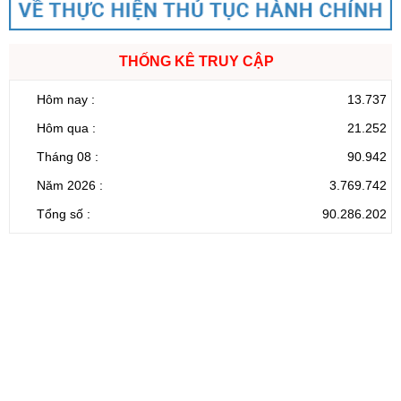
THỐNG KÊ TRUY CẬP
Hôm nay :
13.737
Hôm qua :
21.252
Tháng 08 :
90.942
Năm 2026 :
3.769.742
Tổng số :
90.286.202
CỔNG THÔNG TIN ĐIỆN TỬ TỈNH LAI CHÂU
Cơ quan chủ
Ủy ban nhân dân tỉnh Lai Châu
quản:
31/GP-TTĐT do Sở Văn hóa, Thể thao và
Giấy phép số:
Du lịch cấp 17/4/2026
Chịu trách
Hoàng Minh Hải - Chánh Văn phòng UBND
nhiệm chính:
tỉnh Lai Châu
Trụ sở:
Tầng 1,2,3 nhà B - Trung tâm Hành chính -