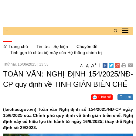
:
:
Toggl
navig
Trang chủ
Tin tức - Sự kiện
Chuyên đề
Tinh gọn tổ chức bộ máy của Hệ thống chính trị
Thứ hai, 16/06/2025
|
13:53
+
|
A
-
A
A
TOÀN VĂN: NGHỊ ĐỊNH 154/2025/NĐ-
CP quy định về TINH GIẢN BIÊN CHẾ
Chia sẻ
Lưu
(laichau.gov.vn)
Toàn văn Nghị định số 154/2025/NĐ-CP ngày
15/6/2025 của Chính phủ quy định về tinh giản biên chế. Nghị
định này có hiệu lực thi hành từ ngày 16/6/2025; thay thế Nghị
định số 29/2023.